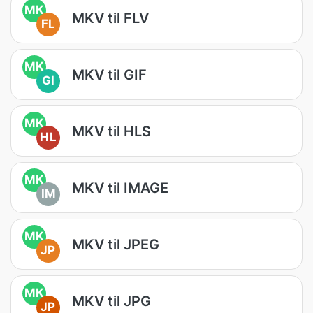
MK
MKV til FLV
FL
MK
MKV til GIF
GI
MK
MKV til HLS
HL
MK
MKV til IMAGE
IM
MK
MKV til JPEG
JP
MK
MKV til JPG
JP