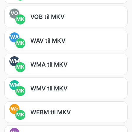
VO
VOB til MKV
MK
WA
WAV til MKV
MK
WM
WMA til MKV
MK
WM
WMV til MKV
MK
We
WEBM til MKV
MK