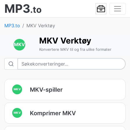
MP3
.to
MP3.to
MKV Verktøy
MKV Verktøy
MKV
Konvertere MKV til og fra ulike formater
MKV-spiller
MKV
Komprimer MKV
MKV