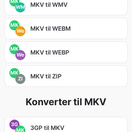
MK
MKV til WMV
WM
MK
MKV til WEBM
We
MK
MKV til WEBP
We
MK
MKV til ZIP
ZI
Konverter til MKV
3G
3GP til MKV
MK