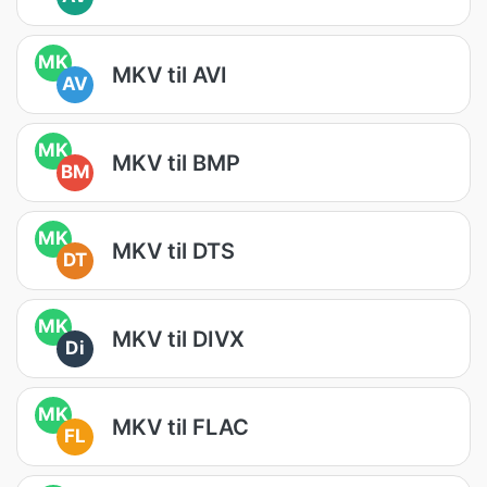
MK
MKV til AVI
AV
MK
MKV til BMP
BM
MK
MKV til DTS
DT
MK
MKV til DIVX
Di
MK
MKV til FLAC
FL