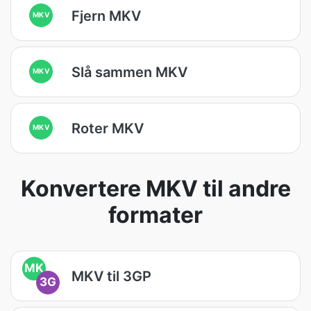
Fjern MKV
MKV
Slå sammen MKV
MKV
Roter MKV
MKV
Konvertere MKV til andre
formater
MK
MKV til 3GP
3G