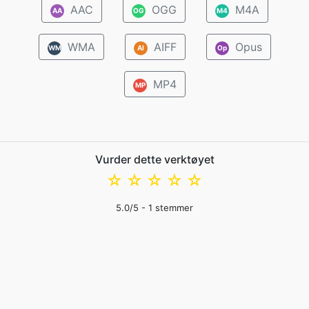
AAC
OGG
M4A
AA
OG
M4
WMA
AIFF
Opus
WM
AI
Op
MP4
MP
Vurder dette verktøyet
☆
☆
☆
☆
☆
5.0
/5 -
1
stemmer