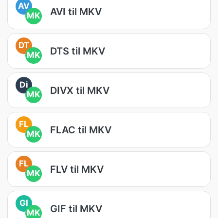
AV
AVI til MKV
MK
DT
DTS til MKV
MK
Di
DIVX til MKV
MK
FL
FLAC til MKV
MK
FL
FLV til MKV
MK
GI
GIF til MKV
MK