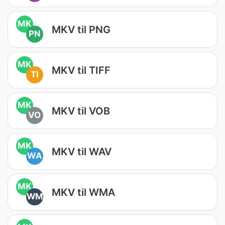
MK
MKV til PNG
PN
MK
MKV til TIFF
TI
MK
MKV til VOB
VO
MK
MKV til WAV
WA
MK
MKV til WMA
WM