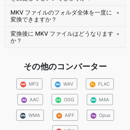
MKV ファイルのフォルダ全体を一度に
+
変換できますか？
変換後に MKV ファイルはどうなります
+
か？
その他のコンバーター
MP3
WAV
FLAC
MP
WA
FL
AAC
OGG
M4A
AA
OG
M4
WMA
AIFF
Opus
WM
AI
Op