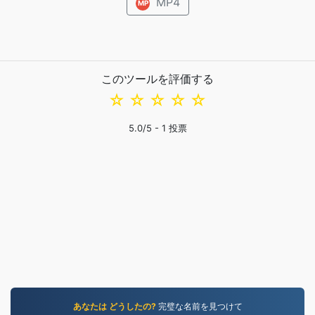
MP4
MP
このツールを評価する
☆
☆
☆
☆
☆
5.0
/5 -
1
投票
あなたは どうしたの?
完璧な名前を見つけて