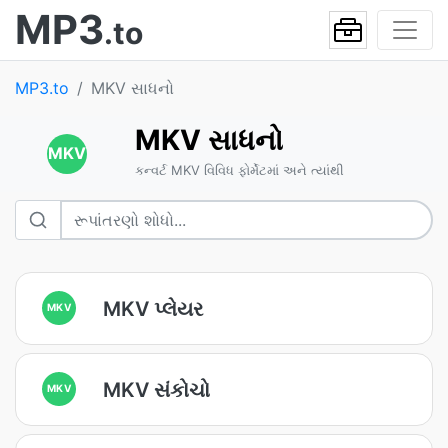
MP3
.to
MP3.to
MKV સાધનો
MKV સાધનો
MKV
કન્વર્ટ MKV વિવિધ ફોર્મેટમાં અને ત્યાંથી
MKV પ્લેયર
MKV
MKV સંકોચો
MKV