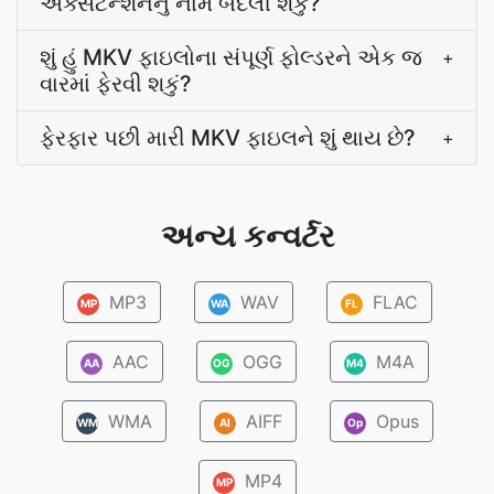
એક્સટેન્શનનું નામ બદલી શકું?
શું હું MKV ફાઇલોના સંપૂર્ણ ફોલ્ડરને એક જ
+
વારમાં ફેરવી શકું?
ફેરફાર પછી મારી MKV ફાઇલને શું થાય છે?
+
અન્ય કન્વર્ટર
MP3
WAV
FLAC
MP
WA
FL
AAC
OGG
M4A
AA
OG
M4
WMA
AIFF
Opus
WM
AI
Op
MP4
MP