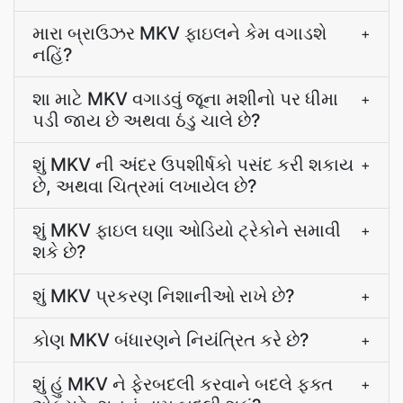
મારા બ્રાઉઝર MKV ફાઇલને કેમ વગાડશે
+
નહિં?
શા માટે MKV વગાડવું જૂના મશીનો પર ધીમા
+
પડી જાય છે અથવા ઠંડુ ચાલે છે?
શું MKV ની અંદર ઉપશીર્ષકો પસંદ કરી શકાય
+
છે, અથવા ચિત્રમાં લખાયેલ છે?
શું MKV ફાઇલ ઘણા ઓડિયો ટ્રેકોને સમાવી
+
શકે છે?
શું MKV પ્રકરણ નિશાનીઓ રાખે છે?
+
કોણ MKV બંધારણને નિયંત્રિત કરે છે?
+
શું હું MKV ને ફેરબદલી કરવાને બદલે ફક્ત
+