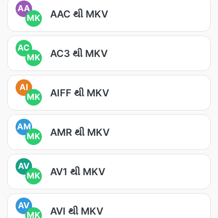
AA
AAC થી MKV
MK
AC
AC3 થી MKV
MK
AI
AIFF થી MKV
MK
AM
AMR થી MKV
MK
AV
AV1 થી MKV
MK
AV
AVI થી MKV
MK