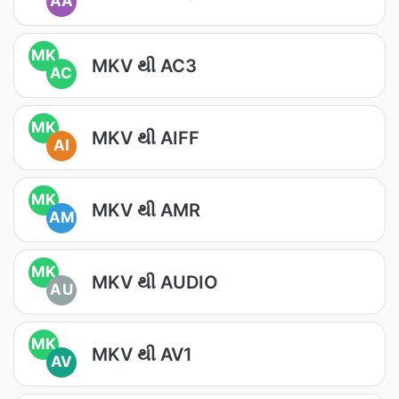
AA
MK
MKV થી AC3
AC
MK
MKV થી AIFF
AI
MK
MKV થી AMR
AM
MK
MKV થી AUDIO
AU
MK
MKV થી AV1
AV