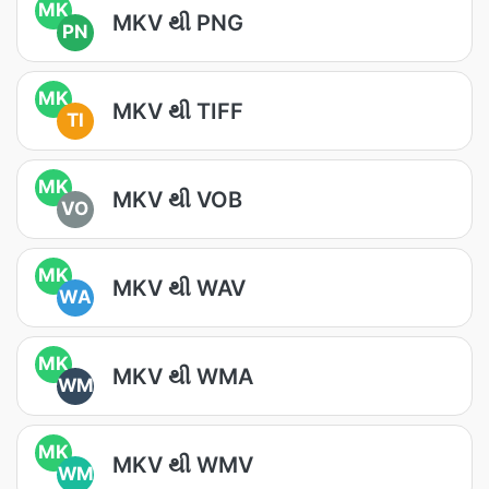
MK
MKV થી PNG
PN
MK
MKV થી TIFF
TI
MK
MKV થી VOB
VO
MK
MKV થી WAV
WA
MK
MKV થી WMA
WM
MK
MKV થી WMV
WM