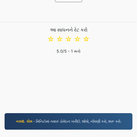
આ સાધનને રેટ કરો
☆
☆
☆
☆
☆
5.0
/5 -
1
મતો
નસ6. કોમ
- મિનિટોમાં તમારું ડોમેઇન ખરીદો. શોધો, નોંધણી કરો, શરૂ કરો.