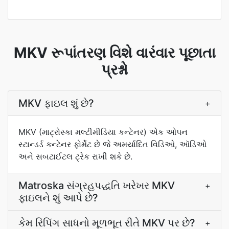
MKV રૂપાંતરણ વિશે વારંવાર પૂછાતા
પ્રશ્નો
MKV ફાઇલ શું છે?
+
MKV (માટ્રોસ્કા મલ્ટીમીડિયા કન્ટેનર) એક ઓપન
સ્ટાન્ડર્ડ કન્ટેનર ફોર્મેટ છે જે અમર્યાદિત વિડિઓ, ઑડિઓ
અને સબટાઈટલ ટ્રેક રાખી શકે છે.
Matroska સંગ્રહપદ્ધતિ ખરેખર MKV
+
ફાઇલને શું આપે છે?
કેમ રિપિંગ સાધનો મૂળભૂત રીતે MKV પર છે?
+