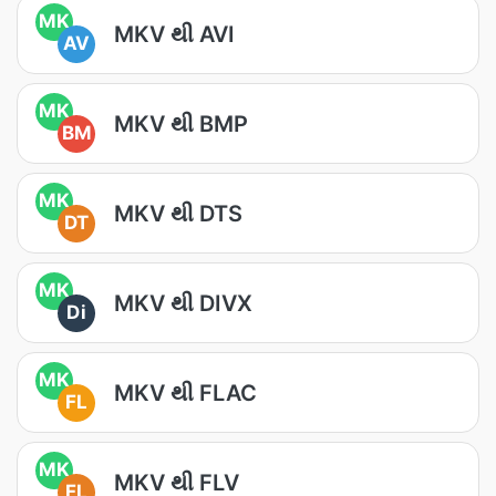
MK
MKV થી AVI
AV
MK
MKV થી BMP
BM
MK
MKV થી DTS
DT
MK
MKV થી DIVX
Di
MK
MKV થી FLAC
FL
MK
MKV થી FLV
FL