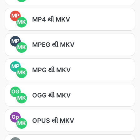
MP
MP4 થી MKV
MK
MP
MPEG થી MKV
MK
MP
MPG થી MKV
MK
OG
OGG થી MKV
MK
Op
OPUS થી MKV
MK