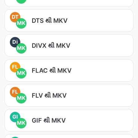
DT
DTS થી MKV
MK
Di
DIVX થી MKV
MK
FL
FLAC થી MKV
MK
FL
FLV થી MKV
MK
GI
GIF થી MKV
MK