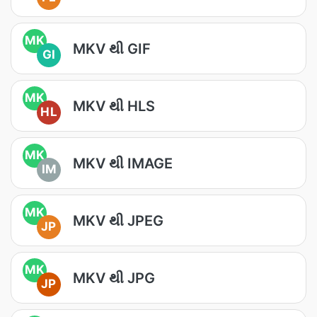
MK
MKV થી GIF
GI
MK
MKV થી HLS
HL
MK
MKV થી IMAGE
IM
MK
MKV થી JPEG
JP
MK
MKV થી JPG
JP