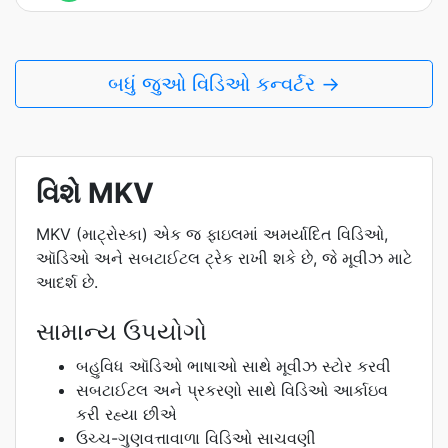
બધું જુઓ વિડિઓ કન્વર્ટર →
વિશે MKV
MKV (માટ્રોસ્કા) એક જ ફાઇલમાં અમર્યાદિત વિડિઓ,
ઑડિઓ અને સબટાઈટલ ટ્રેક રાખી શકે છે, જે મૂવીઝ માટે
આદર્શ છે.
સામાન્ય ઉપયોગો
બહુવિધ ઑડિઓ ભાષાઓ સાથે મૂવીઝ સ્ટોર કરવી
સબટાઈટલ અને પ્રકરણો સાથે વિડિઓ આર્કાઇવ
કરી રહ્યા છીએ
ઉચ્ચ-ગુણવત્તાવાળા વિડિઓ સાચવણી