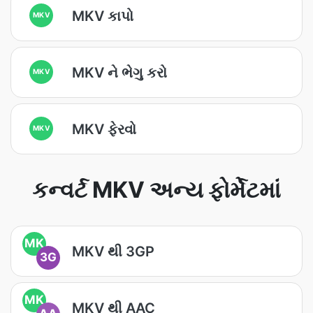
MKV કાપો
MKV
MKV ને ભેગુ કરો
MKV
MKV ફેરવો
MKV
કન્વર્ટ MKV અન્ય ફોર્મેટમાં
MK
MKV થી 3GP
3G
MK
MKV થી AAC