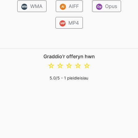
WMA
AIFF
Opus
WM
AI
Op
MP4
MP
Graddio'r offeryn hwn
☆
☆
☆
☆
☆
5.0
/5 -
1
pleidleisiau