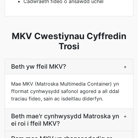
Cadwraeth fideo o ansawdd uchel
MKV Cwestiynau Cyffredin
Trosi
Beth yw ffeil MKV?
+
Mae MKV (Matroska Multimedia Container) yn
fformat cynhwysydd safonol agored a all ddal
traciau fideo, sain ac isdeitlau diderfyn.
Beth mae'r cynhwysydd Matroska yn
+
ei roi i ffeil MKV?