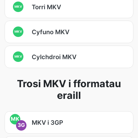
Torri MKV
MKV
Cyfuno MKV
MKV
Cylchdroi MKV
MKV
Trosi MKV i fformatau
eraill
MK
MKV i 3GP
3G