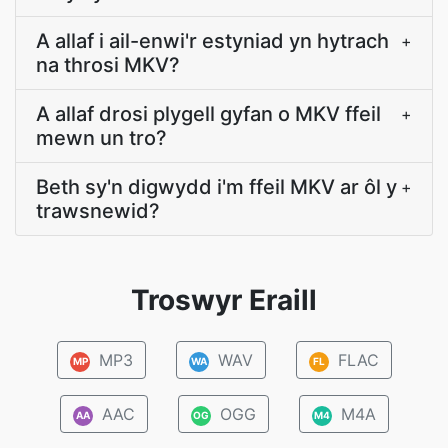
A allaf i ail-enwi'r estyniad yn hytrach
+
na throsi MKV?
A allaf drosi plygell gyfan o MKV ffeil
+
mewn un tro?
Beth sy'n digwydd i'm ffeil MKV ar ôl y
+
trawsnewid?
Troswyr Eraill
MP3
WAV
FLAC
MP
WA
FL
AAC
OGG
M4A
AA
OG
M4