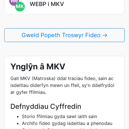
We
WEBP i MKV
MK
Gweld Popeth Troswyr Fideo →
Ynglŷn â MKV
Gall MKV (Matroska) ddal traciau fideo, sain ac
isdeitlau diderfyn mewn un ffeil, sy'n ddelfrydol
ar gyfer ffilmiau.
Defnyddiau Cyffredin
Storio ffilmiau gyda sawl iaith sain
Archifo fideo gydag isdeitlau a phenodau