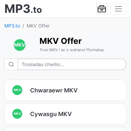
MP3
.to
MP3.to
MKV Offer
MKV Offer
MKV
Trosi MKV i ac o wahanol fformatau
Chwaraewr MKV
MKV
Cywasgu MKV
MKV