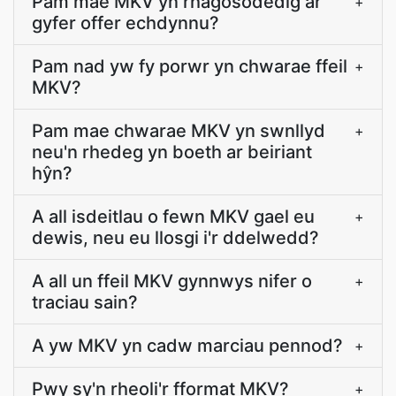
Pam mae MKV yn rhagosodedig ar
+
gyfer offer echdynnu?
Pam nad yw fy porwr yn chwarae ffeil
+
MKV?
Pam mae chwarae MKV yn swnllyd
+
neu'n rhedeg yn boeth ar beiriant
hŷn?
A all isdeitlau o fewn MKV gael eu
+
dewis, neu eu llosgi i'r ddelwedd?
A all un ffeil MKV gynnwys nifer o
+
traciau sain?
A yw MKV yn cadw marciau pennod?
+
Pwy sy'n rheoli'r fformat MKV?
+