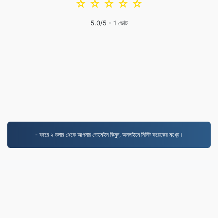
☆
☆
☆
☆
☆
5.0
/5 -
1
ভোট
- বছরে ২ ডলার থেকে আপনার ডোমেইন কিনুন, অনলাইনে মিনিট কয়েকের মধ্যে।
MP3.to
2,331,582 ২০১৯ সাল থেকে রূপান্তরিত ফাইল
গোপনীয়তা নীতি
|
পরিষেবার শর্তাবলী
|
আমাদের সম্পর্কে
|
আমাদের সাথে