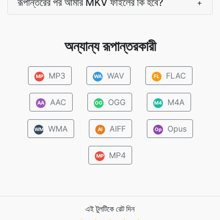
রূপান্তরের পর আমার MKV ফাইলের কি হবে?
+
অন্যান্য রূপান্তরকারী
MP3
WAV
FLAC
MP
WA
FL
AAC
OGG
M4A
AA
OG
M4
WMA
AIFF
Opus
WM
AI
Op
MP4
MP
এই টুলটিকে রেট দিন