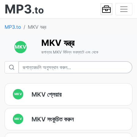
MP3
.to
MP3.to
MKV যন্ত্র
MKV যন্ত্র
MKV
রূপান্তর MKV বিভিন্ন ফরম্যাটে এবং থেকে
MKV প্লেয়ার
MKV
MKV সংকুচিত করুন
MKV