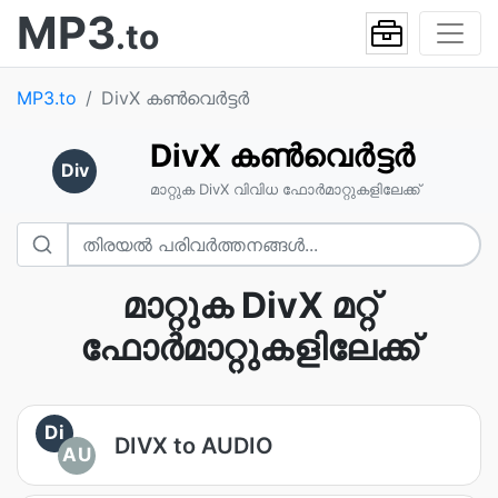
MP3
.to
MP3.to
DivX കൺവെർട്ടർ
DivX കൺവെർട്ടർ
Div
മാറ്റുക DivX വിവിധ ഫോർമാറ്റുകളിലേക്ക്
മാറ്റുക DivX മറ്റ്
ഫോർമാറ്റുകളിലേക്ക്
Di
DIVX to AUDIO
AU