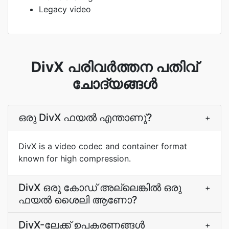
Legacy video
DivX പരിവർത്തന പതിവ്
ചോദ്യങ്ങൾ
ഒരു DivX ഫയല്‍ എന്താണു്?
+
DivX is a video codec and container format
known for high compression.
DivX ഒരു കോഡ് അല്ലെങ്കില്‍ ഒരു
+
ഫയല്‍ ശൈലി ആണോ?
DivX-ലേക്ക് ഉപകരണങ്ങള്‍
+