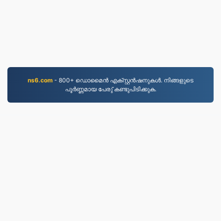
ns6.com
- 800+ ഡൊമൈന്‍ എക്സ്റ്റന്‍ഷനുകള്‍. നിങ്ങളുടെ
പൂര്‍ണ്ണമായ പേരു് കണ്ടുപിടിക്കുക.
MP3.to
2,331,772 2019 മുതൽ ഫയലുകൾ പരിവർത്തനം
ചെയ്‌തു
സ്വകാര്യതാ നയം
|
സേവന നിബന്ധനകൾ
|
ഞങ്ങളേക്കുറിച്ച്
|
ഞങ്ങളെ സമീപിക്കുക
|
API
|
മാതൃകകള്‍
|
App ഇന്‍സ്റ്റോള്‍ ചെയ്യുക
© 2026 MP3.to
|
VPS.org
LLC | നിർമ്മിച്ചത്
nadermx