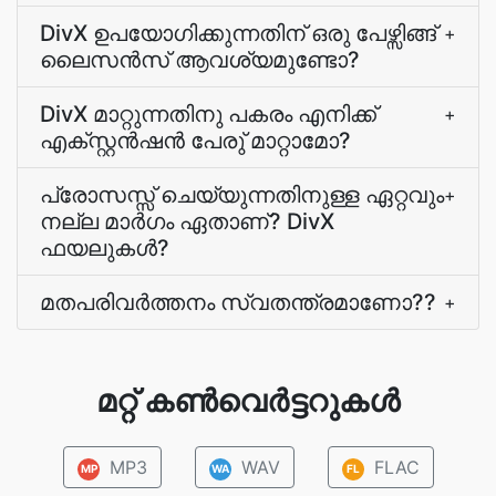
DivX ഉപയോഗിക്കുന്നതിന് ഒരു പേഴ്സിങ്ങ്
+
ലൈസന്‍സ് ആവശ്യമുണ്ടോ?
DivX മാറ്റുന്നതിനു പകരം എനിക്ക്
+
എക്സ്റ്റന്‍ഷന്‍ പേരു് മാറ്റാമോ?
പ്രോസസ്സ് ചെയ്യുന്നതിനുള്ള ഏറ്റവും
+
നല്ല മാർഗം ഏതാണ്? DivX
ഫയലുകൾ?
മതപരിവർത്തനം സ്വതന്ത്രമാണോ??
+
മറ്റ് കൺവെർട്ടറുകൾ
MP3
WAV
FLAC
MP
WA
FL