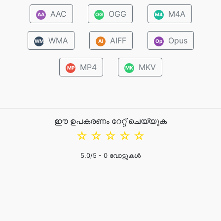
AAC
OGG
M4A
AA
OG
M4
WMA
AIFF
Opus
WM
AI
Op
MP4
MKV
MP
MK
ഈ ഉപകരണം റേറ്റ് ചെയ്യുക
☆
☆
☆
☆
☆
5.0
/5 -
0
വോട്ടുകൾ