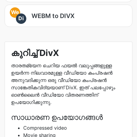
We
WEBM to DIVX
Di
കുറിച്ച് DivX
താരതമ്യേന ചെറിയ ഫയൽ വലുപ്പങ്ങളുള്ള
ഉയർന്ന നിലവാരമുള്ള വീഡിയോ കംപ്രഷൻ
അനുവദിക്കുന്ന ഒരു വീഡിയോ കംപ്രഷൻ
സാങ്കേതികവിദ്യയാണ് DivX. ഇത് പലപ്പോഴും
ഓൺലൈൻ വീഡിയോ വിതരണത്തിന്
ഉപയോഗിക്കുന്നു.
സാധാരണ ഉപയോഗങ്ങൾ
Compressed video
Movie sharing