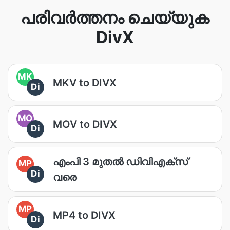
പരിവർത്തനം ചെയ്യുക
DivX
MK
MKV to DIVX
Di
MO
MOV to DIVX
Di
എം‌പി 3 മുതൽ ഡി‌വി‌എക്സ്
MP
Di
വരെ
MP
MP4 to DIVX
Di