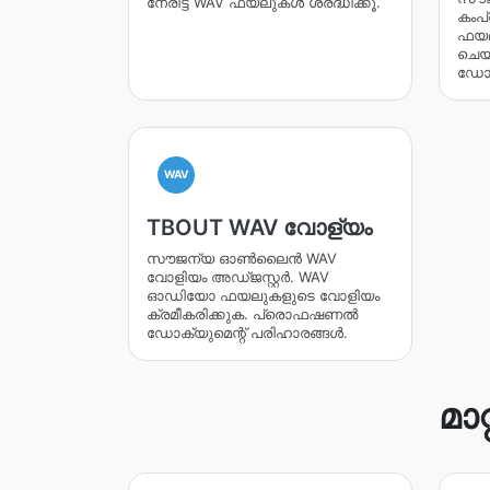
നേരിട്ട് WAV ഫയലുകള്‍ ശ്രദ്ധിക്കൂ.
കംപ
ഫയല
ചെയ
ഡോക
WAV
TBOUT WAV വോള്യം
സൗജന്യ ഓൺലൈൻ WAV
വോളിയം അഡ്ജസ്റ്റർ. WAV
ഓഡിയോ ഫയലുകളുടെ വോളിയം
ക്രമീകരിക്കുക. പ്രൊഫഷണൽ
ഡോക്യുമെന്റ് പരിഹാരങ്ങൾ.
മാറ