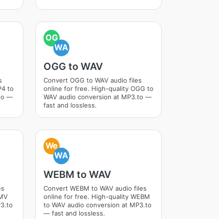
OG
WA
OGG to WAV
s
Convert OGG to WAV audio files
P4 to
online for free. High-quality OGG to
to —
WAV audio conversion at MP3.to —
fast and lossless.
We
WA
WEBM to WAV
es
Convert WEBM to WAV audio files
WMV
online for free. High-quality WEBM
3.to
to WAV audio conversion at MP3.to
— fast and lossless.