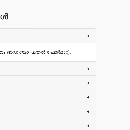
ങൾ
+
ഫോം ഓഡിയോ ഫയൽ ഫോർമാറ്റ്).
+
+
+
+
+