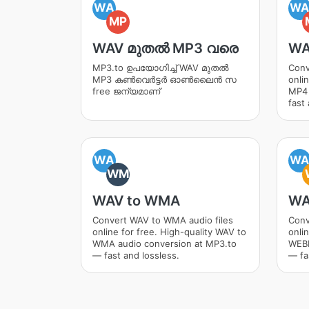
WA
W
MP
WAV മുതൽ MP3 വരെ
WA
MP3.to ഉപയോഗിച്ച് WAV മുതൽ
Conv
MP3 കൺവെർട്ടർ ഓൺ‌ലൈൻ സ
onli
free ജന്യമാണ്
MP4 
fast 
WA
W
WM
WAV to WMA
WA
Convert WAV to WMA audio files
Conv
online for free. High-quality WAV to
onli
WMA audio conversion at MP3.to
WEBM
— fast and lossless.
— fa