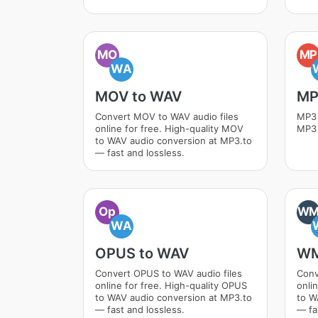
MO
MP
WA
MOV to WAV
MP
Convert MOV to WAV audio files
MP3
online for free. High-quality MOV
MP3
to WAV audio conversion at MP3.to
— fast and lossless.
Op
W
WA
OPUS to WAV
WM
Convert OPUS to WAV audio files
Conv
online for free. High-quality OPUS
onli
to WAV audio conversion at MP3.to
to W
— fast and lossless.
— fa