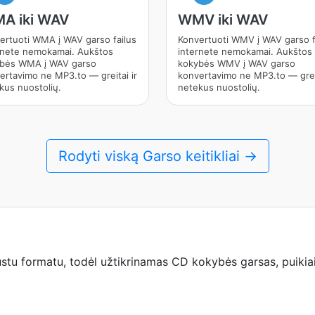
A iki WAV
WMV iki WAV
ertuoti WMA į WAV garso failus
Konvertuoti WMV į WAV garso f
rnete nemokamai. Aukštos
internete nemokamai. Aukštos
bės WMA į WAV garso
kokybės WMV į WAV garso
ertavimo ne MP3.to — greitai ir
konvertavimo ne MP3.to — greit
kus nuostolių.
netekus nuostolių.
Rodyti viską Garso keitikliai →
u formatu, todėl užtikrinamas CD kokybės garsas, puikiai 