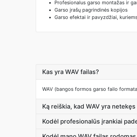
Profesionalus garso montažas ir g
Garso įrašų pagrindinės kopijos
Garso efektai ir pavyzdžiai, kuriems
Kas yra WAV failas?
WAV (bangos formos garso failo formata
Ką reiškia, kad WAV yra netekęs
Kodėl profesionalūs įrankiai pa
Kodėl mano WAV failas rodomas 