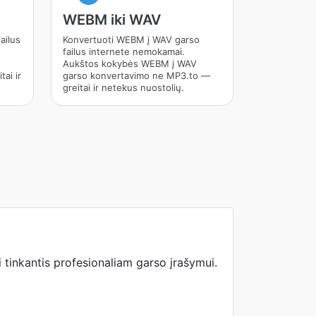
WEBM iki WAV
ailus
Konvertuoti WEBM į WAV garso
failus internete nemokamai.
Aukštos kokybės WEBM į WAV
ai ir
garso konvertavimo ne MP3.to —
greitai ir netekus nuostolių.
tinkantis profesionaliam garso įrašymui.