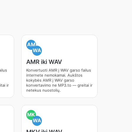
AM
WA
AMR iki WAV
ilus
Konvertuoti AMR į WAV garso failus
internete nemokamai. Aukštos
kokybės AMR į WAV garso
ai ir
konvertavimo ne MP3.to — greitai ir
netekus nuostolių.
MK
WA