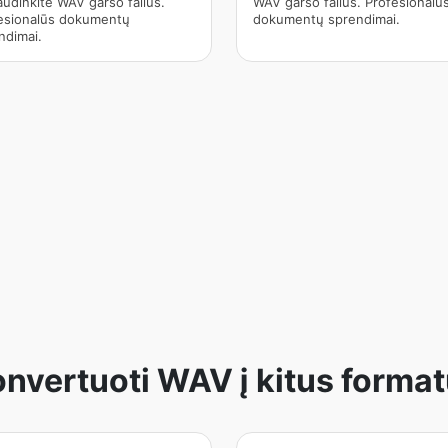
audinkite WAV garso failus.
WAV garso failus. Profesionalū
esionalūs dokumentų
dokumentų sprendimai.
ndimai.
nvertuoti WAV į kitus forma