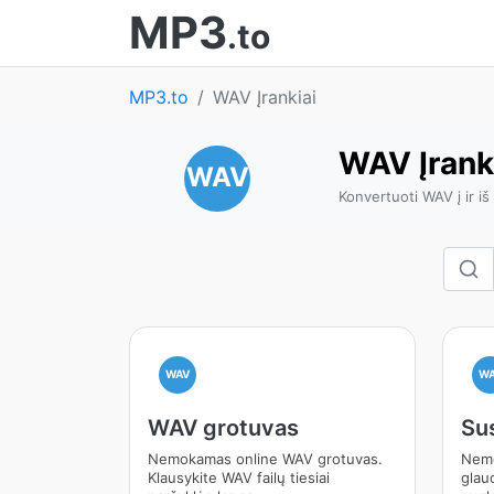
MP3
.to
MP3.to
WAV Įrankiai
WAV Įrank
WAV
Konvertuoti WAV į ir iš
WAV
W
WAV grotuvas
Su
Nemokamas online WAV grotuvas.
Nemo
Klausykite WAV failų tiesiai
glau