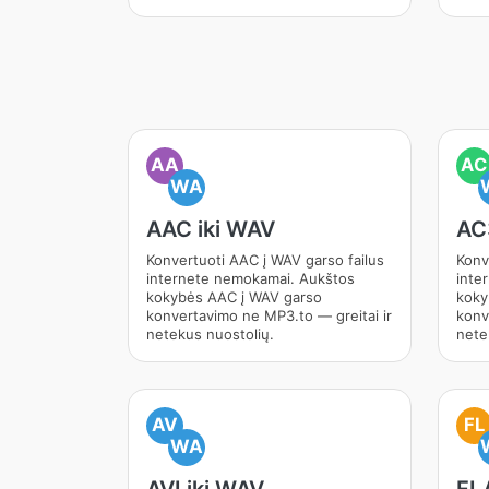
AA
AC
WA
AAC iki WAV
AC
Konvertuoti AAC į WAV garso failus
Konv
internete nemokamai. Aukštos
inte
kokybės AAC į WAV garso
koky
konvertavimo ne MP3.to — greitai ir
konv
netekus nuostolių.
nete
AV
FL
WA