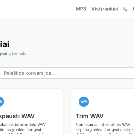
MP3
Visi įrankiai
iai
 įvairių formatų
AV
WAV
spausti WAV
Trim WAV
kamas internetinis WAV
Nemokamas internetinis WAV
dinimo įrankis. Lengvai
kirpimo įrankis. Lengvai apkirpk