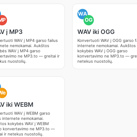
A
WA
MP
OG
V į MP3
WAV iki OGG
ertuoti WAV į MP4 garso failus
Konvertuoti WAV į OGG garso fa
rnete nemokamai. Aukštos
internete nemokamai. Aukštos
bės WAV į MP4 garso
kokybės WAV į OGG garso
ertavimo ne MP3.to — greitai ir
konvertavimo ne MP3.to — greit
kus nuostolių.
netekus nuostolių.
A
We
V iki WEBM
ertuoti WAV į WEBM garso
us internete nemokamai.
tos kokybės WAV į WEBM
o konvertavimo ne MP3.to —
ai ir netekus nuostolių.