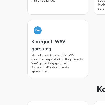
naršyklės lange.
sugl
Prof
spre
WAV
Koreguoti WAV
garsumą
Nemokamas internetinis WAV
garsumo reguliatorius. Reguliuokite
WAV garso failų garsumą.
Profesionalūs dokumentų
sprendimai.
Ko