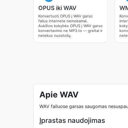
OPUS iki WAV
WM
Konvertuoti OPUS į WAV garso
Konv
failus internete nemokamai.
inte
Aukštos kokybės OPUS į WAV garso
koky
konvertavimo ne MP3.to — greitai ir
konv
netekus nuostolių.
nete
Apie WAV
WAV failuose garsas saugomas nesuspaust
Įprastas naudojimas