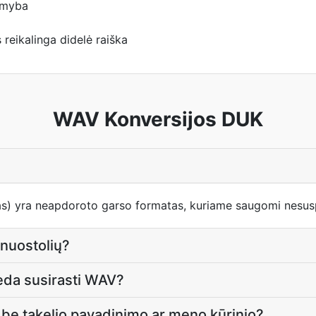
amyba
 reikalinga didelė raiška
WAV Konversijos DUK
s) yra neapdoroto garso formatas, kuriame saugomi nesus
 nuostolių?
deda susirasti WAV?
be takelio pavadinimo ar meno kūrinio?