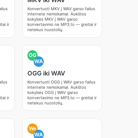
MKV iki WAV
ilus
Konvertuoti MKV į WAV garso failus
internete nemokamai. Aukštos
kokybės MKV į WAV garso
ai ir
konvertavimo ne MP3.to — greitai ir
netekus nuostolių.
OG
WA
OGG iki WAV
ilus
Konvertuoti OGG į WAV garso failus
internete nemokamai. Aukštos
kokybės OGG į WAV garso
ai ir
konvertavimo ne MP3.to — greitai ir
netekus nuostolių.
We
WA