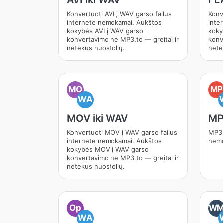
AVI iki WAV
FL
Konvertuoti AVI į WAV garso failus
Konv
internete nemokamai. Aukštos
inte
kokybės AVI į WAV garso
koky
konvertavimo ne MP3.to — greitai ir
konv
netekus nuostolių.
nete
MO
MP
WA
MOV iki WAV
MP
Konvertuoti MOV į WAV garso failus
MP3 
internete nemokamai. Aukštos
nemo
kokybės MOV į WAV garso
konvertavimo ne MP3.to — greitai ir
netekus nuostolių.
Op
W
WA