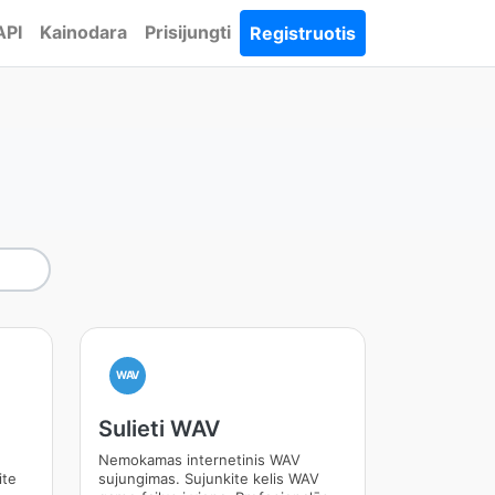
API
Kainodara
Prisijungti
Registruotis
WAV
Sulieti WAV
Nemokamas internetinis WAV
ite
sujungimas. Sujunkite kelis WAV