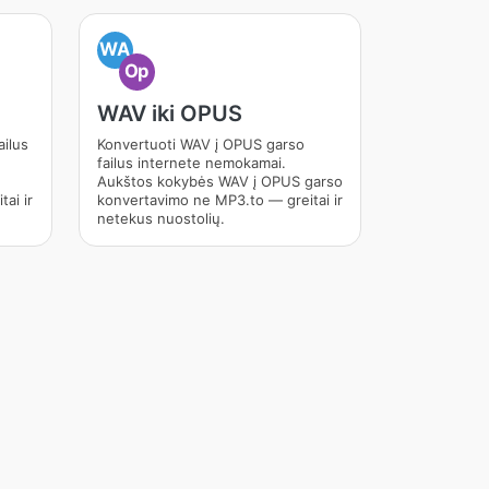
WA
Op
WAV iki OPUS
ilus
Konvertuoti WAV į OPUS garso
failus internete nemokamai.
Aukštos kokybės WAV į OPUS garso
ai ir
konvertavimo ne MP3.to — greitai ir
netekus nuostolių.