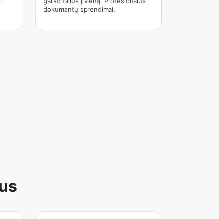
s
garso failus į vieną. Profesionalūs
dokumentų sprendimai.
tus