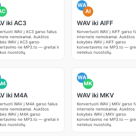
A
WA
AC
AI
V iki AC3
WAV iki AIFF
ertuoti WAV į AC3 garso failus
Konvertuoti WAV į AIFF garso fa
rnete nemokamai. Aukštos
internete nemokamai. Aukštos
bės WAV į AC3 garso
kokybės WAV į AIFF garso
ertavimo ne MP3.to — greitai ir
konvertavimo ne MP3.to — greit
kus nuostolių.
netekus nuostolių.
A
WA
M4
MK
V iki M4A
WAV iki MKV
ertuoti WAV į M4A garso failus
Konvertuoti WAV į MKV garso fa
rnete nemokamai. Aukštos
internete nemokamai. Aukštos
bės WAV į M4A garso
kokybės WAV į MKV garso
ertavimo ne MP3.to — greitai ir
konvertavimo ne MP3.to — greit
kus nuostolių.
netekus nuostolių.