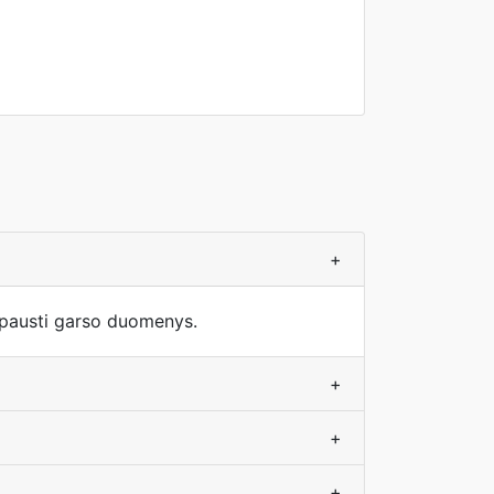
+
pausti garso duomenys.
+
+
+