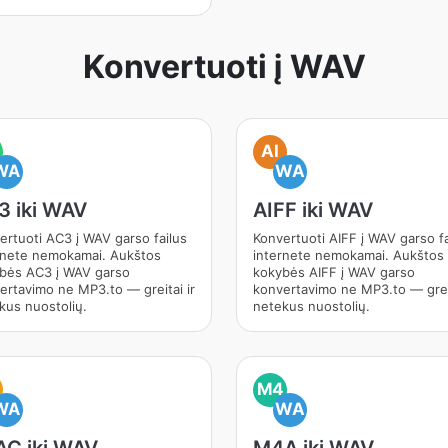
Konvertuoti į WAV
AI
WA
WA
3 iki WAV
AIFF iki WAV
ertuoti AC3 į WAV garso failus
Konvertuoti AIFF į WAV garso fa
rnete nemokamai. Aukštos
internete nemokamai. Aukštos
bės AC3 į WAV garso
kokybės AIFF į WAV garso
ertavimo ne MP3.to — greitai ir
konvertavimo ne MP3.to — greit
kus nuostolių.
netekus nuostolių.
M4
WA
WA