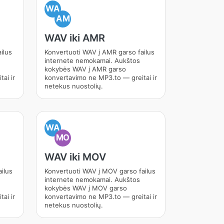
WA
AM
WAV iki AMR
ilus
Konvertuoti WAV į AMR garso failus
internete nemokamai. Aukštos
kokybės WAV į AMR garso
ai ir
konvertavimo ne MP3.to — greitai ir
netekus nuostolių.
WA
MO
WAV iki MOV
ilus
Konvertuoti WAV į MOV garso failus
internete nemokamai. Aukštos
kokybės WAV į MOV garso
ai ir
konvertavimo ne MP3.to — greitai ir
netekus nuostolių.