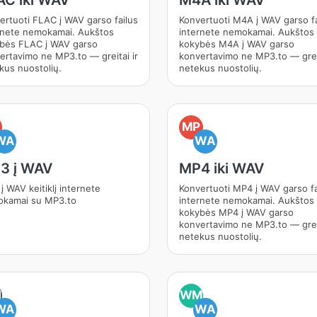
AC iki WAV
M4A iki WAV
ertuoti FLAC į WAV garso failus
Konvertuoti M4A į WAV garso fa
rnete nemokamai. Aukštos
internete nemokamai. Aukštos
bės FLAC į WAV garso
kokybės M4A į WAV garso
ertavimo ne MP3.to — greitai ir
konvertavimo ne MP3.to — greit
kus nuostolių.
netekus nuostolių.
MP
WA
WA
3 į WAV
MP4 iki WAV
į WAV keitiklį internete
Konvertuoti MP4 į WAV garso fa
kamai su MP3.to
internete nemokamai. Aukštos
kokybės MP4 į WAV garso
konvertavimo ne MP3.to — greit
netekus nuostolių.
M
WM
WA
WA