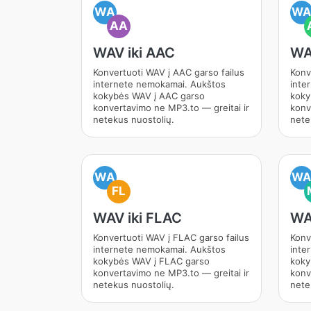
WA
W
AA
WAV iki AAC
WA
Konvertuoti WAV į AAC garso failus
Konv
internete nemokamai. Aukštos
inte
kokybės WAV į AAC garso
koky
konvertavimo ne MP3.to — greitai ir
konv
netekus nuostolių.
nete
WA
W
FL
WAV iki FLAC
WA
Konvertuoti WAV į FLAC garso failus
Konv
internete nemokamai. Aukštos
inte
kokybės WAV į FLAC garso
koky
konvertavimo ne MP3.to — greitai ir
konv
netekus nuostolių.
nete