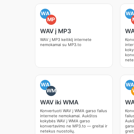
WA
W
MP
WAV į MP3
WA
WAV į MP3 keitiklį internete
Konv
nemokamai su MP3.to
inte
koky
konv
nete
WA
W
WM
WAV iki WMA
WA
Konvertuoti WAV į WMA garso failus
Konv
internete nemokamai. Aukštos
fail
kokybės WAV į WMA garso
Aukš
konvertavimo ne MP3.to — greitai ir
gars
netekus nuostolių.
greit