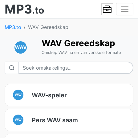
MP3
.to
MP3.to
WAV Gereedskap
WAV Gereedskap
WAV
Omskep WAV na en van verskeie formate
WAV-speler
WAV
Pers WAV saam
WAV