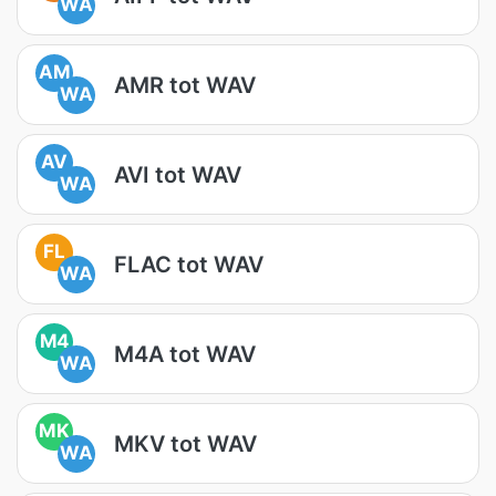
WA
AM
AMR tot WAV
WA
AV
AVI tot WAV
WA
FL
FLAC tot WAV
WA
M4
M4A tot WAV
WA
MK
MKV tot WAV
WA