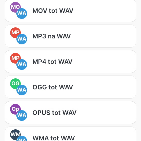
MO
MOV tot WAV
WA
MP
MP3 na WAV
WA
MP
MP4 tot WAV
WA
OG
OGG tot WAV
WA
Op
OPUS tot WAV
WA
WM
WMA tot WAV
WA