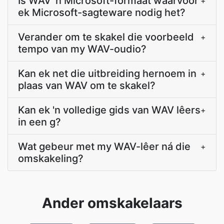
Is WAV 'n Microsoft-formaat waarvoor
+
ek Microsoft-sagteware nodig het?
Verander om te skakel die voorbeeld
+
tempo van my WAV-oudio?
Kan ek net die uitbreiding hernoem in
+
plaas van WAV om te skakel?
Kan ek 'n volledige gids van WAV lêers
+
in een g?
Wat gebeur met my WAV-lêer ná die
+
omskakeling?
Ander omskakelaars