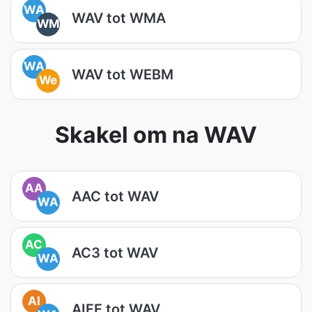
WA
WAV tot WMA
WM
WA
WAV tot WEBM
We
Skakel om na WAV
AA
AAC tot WAV
WA
AC
AC3 tot WAV
WA
AI
AIFF tot WAV