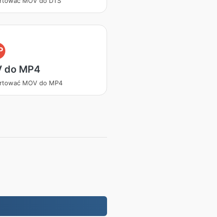
rtować MOV do DTS
P
 do MP4
rtować MOV do MP4