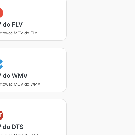
L
 do FLV
rtować MOV do FLV
M
 do WMV
rtować MOV do WMV
T
 do DTS