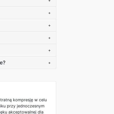
+
+
+
+
+
we?
+
stratną kompresję w celu
liku przy jednoczesnym
ęku akceptowalnej dla