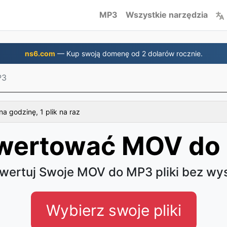
MP3
Wszystkie narzędzia
ns6.com
— Kup swoją domenę od 2 dolarów rocznie.
P3
a godzinę, 1 plik na raz
wertować MOV do
wertuj Swoje MOV do MP3 pliki bez wys
Wybierz swoje pliki