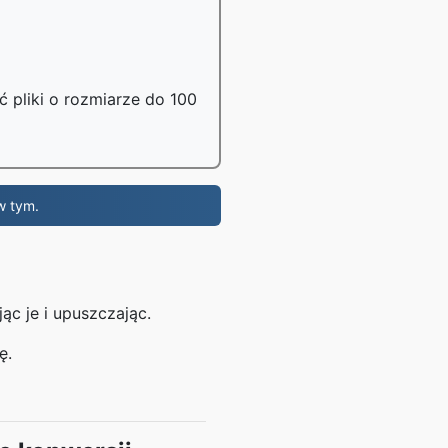
 pliki o rozmiarze do 100
w tym.
ąc je i upuszczając.
ę.