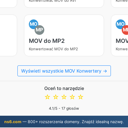
Konwertować MOV do AVI
Konwe
MO
MO
MP
M
MOV do MP2
MOV
Konwertować MOV do MP2
Konwe
Wyświetl wszystkie MOV Konwertery →
Oceń to narzędzie
☆
☆
☆
☆
☆
4.1
/5 -
17
głosów
ns6.com
— 800+ rozszerzenia domeny. Znajdź idealną nazwę.