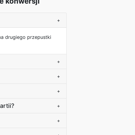
e konwersji
+
ma drugiego przepustki
+
+
+
rtii?
+
+