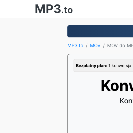
MP3
.to
MP3.to
MOV
MOV do M
Bezpłatny plan:
1 konwersja n
Kon
Kon