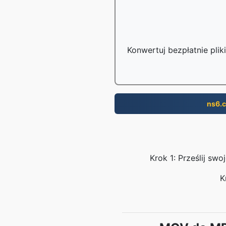
Konwertuj bezpłatnie pli
ns6.
Krok 1: Prześlij sw
K