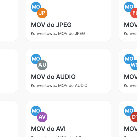
MO
MO
JP
F
MOV do JPEG
MOV
Konwertować MOV do JPEG
Konwe
MO
MO
AU
W
MOV do AUDIO
MOV
Konwertować MOV do AUDIO
Konwe
MO
MO
AV
D
MOV do AVI
MOV