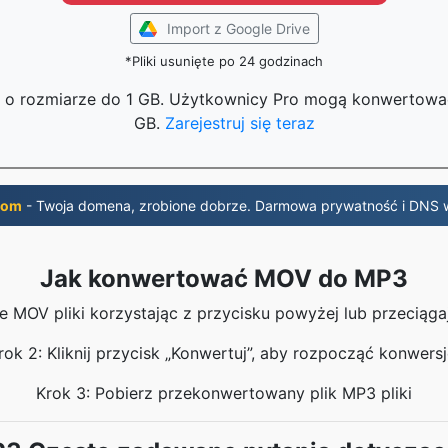
Import z Google Drive
*Pliki usunięte po 24 godzinach
ki o rozmiarze do 1 GB. Użytkownicy Pro mogą konwertować
GB.
Zarejestruj się teraz
com
- Twoja domena, zrobione dobrze. Darmowa prywatność i DNS 
Jak konwertować MOV do MP3
oje MOV pliki korzystając z przycisku powyżej lub przeciągaj
rok 2: Kliknij przycisk „Konwertuj”, aby rozpocząć konwersj
Krok 3: Pobierz przekonwertowany plik MP3 pliki