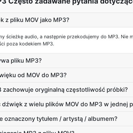
 Często zadawane pytania dotycząc
k z pliku MOV jako MP3?
ymy ścieżkę audio, a następnie przekodujemy do MP3. Nie 
ości poza kodekiem MP3.
żywa pliku MP3?
dźwięku od MOV do MP3?
 zachowuje oryginalną częstotliwość próbki?
dźwięk z wielu plików MOV do MP3 w jednej pa
e oznaczony tytułem / artystą / albumem?