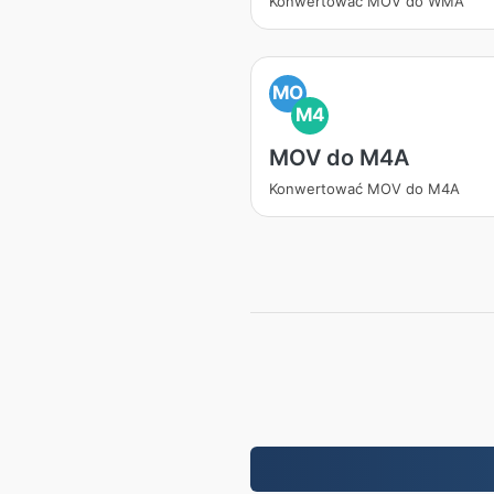
Konwertować MOV do WMA
MO
M4
MOV do M4A
Konwertować MOV do M4A