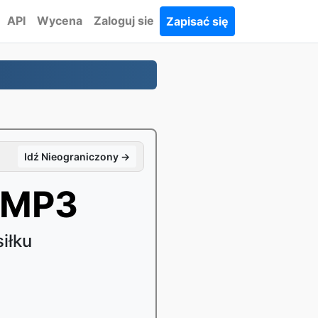
API
Wycena
Zaloguj sie
Zapisać się
Idź Nieograniczony →
 MP3
iłku