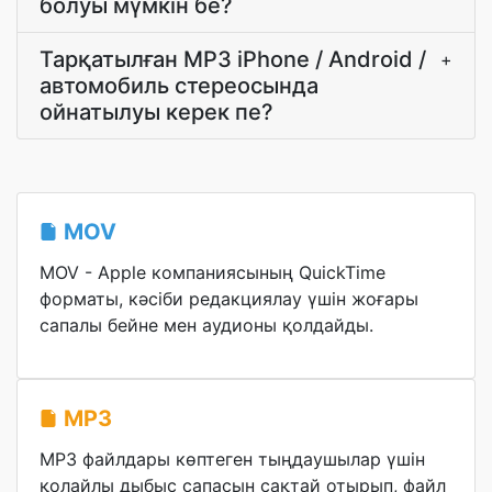
болуы мүмкін бе?
Тарқатылған MP3 iPhone / Android /
+
автомобиль стереосында
ойнатылуы керек пе?
MOV
MOV - Apple компаниясының QuickTime
форматы, кәсіби редакциялау үшін жоғары
сапалы бейне мен аудионы қолдайды.
MP3
MP3 файлдары көптеген тыңдаушылар үшін
қолайлы дыбыс сапасын сақтай отырып, файл