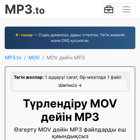
MP3
.to
6- ғасыр
— Сіздің доменіңіз, дұрыс істелген. Тегін жекелік
және DNS қосылған.
MP3.to
MOV
MOV дейін MP3
Тегін жоспар:
1 аудару/ сағат, бір мезгілде 1 файл
Шегінсіз →
Түрлендіру MOV
дейін MP3
Өзгерту MOV дейін MP3 файлдарды еш
қиындықсыз