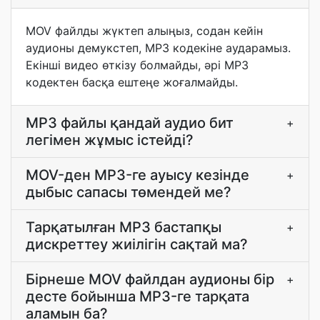
MOV файлды жүктеп алыңыз, содан кейін
аудионы демукстеп, MP3 кодекіне аударамыз.
Екінші видео өткізу болмайды, әрі MP3
кодектен басқа ештеңе жоғалмайды.
MP3 файлы қандай аудио бит
+
легімен жұмыс істейді?
MOV-ден MP3-ге ауысу кезінде
+
дыбыс сапасы төмендей ме?
Тарқатылған MP3 бастапқы
+
дискреттеу жиілігін сақтай ма?
Бірнеше MOV файлдан аудионы бір
+
десте бойынша MP3-ге тарқата
аламын ба?