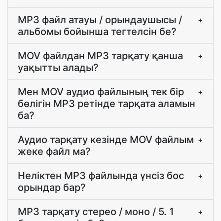
MP3 файл атауы / орындаушысы /
+
альбомы бойынша тегтелсін бе?
MOV файлдан MP3 тарқату қанша
+
уақытты алады?
Мен MOV аудио файлының тек бір
+
бөлігін MP3 ретінде тарқата аламын
ба?
Аудио тарқату кезінде MOV файлым
+
жеке файл ма?
Неліктен MP3 файлында үнсіз бос
+
орындар бар?
MP3 тарқату стерео / моно / 5. 1
+