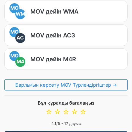
MO
MOV дейін WMA
WM
MO
MOV дейін AC3
AC
MO
MOV дейін M4R
M4
Барлығын көрсету MOV Түрлендіргіштер →
Бұл құралды бағалаңыз
☆
☆
☆
☆
☆
4.1
/5 -
17
дауыс