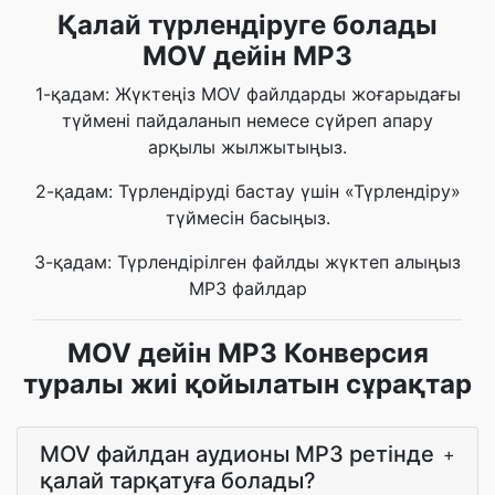
Қалай түрлендіруге болады
MOV дейін MP3
1-қадам: Жүктеңіз MOV файлдарды жоғарыдағы
түймені пайдаланып немесе сүйреп апару
арқылы жылжытыңыз.
2-қадам: Түрлендіруді бастау үшін «Түрлендіру»
түймесін басыңыз.
3-қадам: Түрлендірілген файлды жүктеп алыңыз
MP3 файлдар
MOV дейін MP3 Конверсия
туралы жиі қойылатын сұрақтар
MOV файлдан аудионы MP3 ретінде
+
қалай тарқатуға болады?