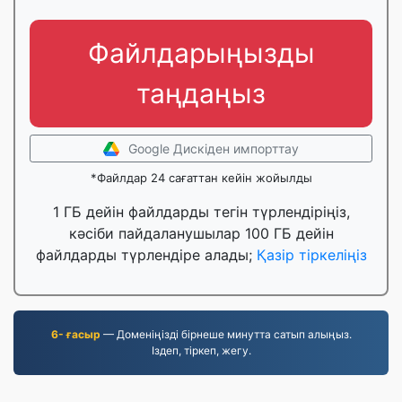
Файлдарыңызды
таңдаңыз
Google Дискіден импорттау
*Файлдар 24 сағаттан кейін жойылды
1 ГБ дейін файлдарды тегін түрлендіріңіз,
кәсіби пайдаланушылар 100 ГБ дейін
файлдарды түрлендіре алады;
Қазір тіркеліңіз
6- ғасыр
— Доменіңізді бірнеше минутта сатып алыңыз.
Іздеп, тіркеп, жегу.