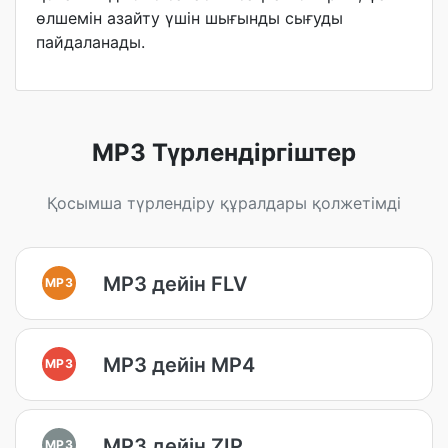
өлшемін азайту үшін шығынды сығуды
пайдаланады.
MP3 Түрлендіргіштер
Қосымша түрлендіру құралдары қолжетімді
MP3 дейін FLV
MP3
MP3 дейін MP4
MP3
MP3 дейін ZIP
MP3