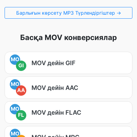
Барлығын көрсету MP3 Түрлендіргіштер →
Басқа MOV конверсиялар
MO
MOV дейін GIF
GI
MO
MOV дейін AAC
AA
MO
MOV дейін FLAC
FL
MO