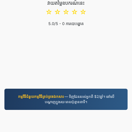
វាយតម្លៃឧបករណ៍នេះ
☆
☆
☆
☆
☆
5.0
/5 -
0
ការបោះឆ្នោត
កម្មវិធី​ជំនួយ​កម្មវិធី​គ្រប់គ្រង​ឯកសារ
— ទិញដែនរបស់អ្នកពី $2/ឆ្នាំ។ នៅលើ
បណ្តាញក្នុងរយៈពេលប៉ុន្មាននាទី។
MP3.to