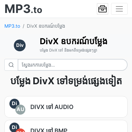
MP3
.to
MP3.to
DivX ឧបករណ៍បម្លែង
DivX ឧបករណ៍បម្លែង
Div
បម្លែង DivX ទៅ និងមកពីទម្រង់ផ្សេងៗគ្នា
បម្លែង DivX ទៅទម្រង់ផ្សេងទៀត
Di
DIVX ទៅ AUDIO
AU
Di
DIVX ទៅ BMP