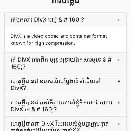
ការបម្លែង
តើ​ឯកសារ DivX ជា​អ្វី & # 160;?
+
DivX is a video codec and container format
known for high compression.
តើ DivX ជា​កូដិក ឬ​ទ្រង់ទ្រាយ​ឯកសារ​ឬ​ទេ & #
+
160;?
ហេតុ​អ្វី​បាន​ជា​ឧបករណ៍​បម្លែង​លំនាំដើម​ទៅ
+
DivX?
ហេតុ​អ្វី​បាន​ជា​កម្មវិធី​រុករក​របស់​ខ្ញុំ​មិន​ចាក់​ឯកសារ
+
DivX ទេ & # 160;?
ហេតុអ្វីបានជា DivX វីដេអូរបស់ខ្ញុំបង្ហាញបន្ទាត់
+
ចាក់សាក់លើអ្វីមួយដែលផ្លាស់ទី?