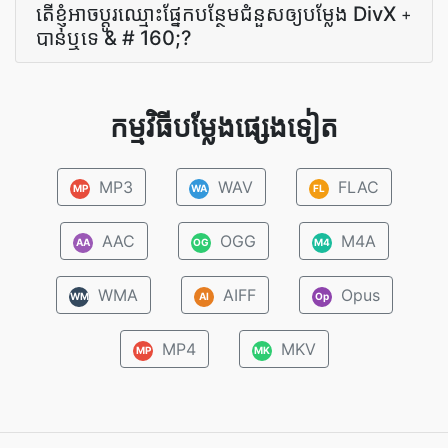
តើ​ខ្ញុំ​អាច​ប្ដូរ​ឈ្មោះ​ផ្នែក​បន្ថែម​ជំនួស​ឲ្យ​បម្លែង DivX
+
បាន​ឬ​ទេ & # 160;?
កម្មវិធីបម្លែងផ្សេងទៀត
MP3
WAV
FLAC
MP
WA
FL
AAC
OGG
M4A
AA
OG
M4
WMA
AIFF
Opus
WM
AI
Op
MP4
MKV
MP
MK