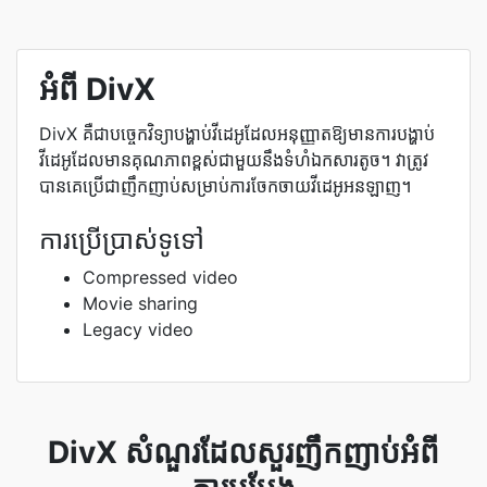
អំពី DivX
DivX គឺ​ជា​បច្ចេកវិទ្យា​បង្ហាប់​វីដេអូ​ដែល​អនុញ្ញាត​ឱ្យ​មាន​ការ​បង្ហាប់​
វីដេអូ​ដែល​មាន​គុណភាព​ខ្ពស់​ជាមួយ​នឹង​ទំហំ​ឯកសារ​តូច​។ វាត្រូវ
បានគេប្រើជាញឹកញាប់សម្រាប់ការចែកចាយវីដេអូអនឡាញ។
ការប្រើប្រាស់ទូទៅ
Compressed video
Movie sharing
Legacy video
DivX សំណួរដែលសួរញឹកញាប់អំពី