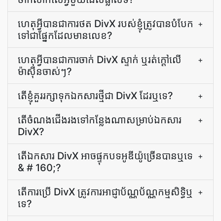
ហេតុអ្វី​បាន​ជា​ការ​ថត DivX របស់​ខ្ញុំ​ត្រូវ​បាន​បំបែក​
+
ទៅ​ជា​ផ្នែក​ដែល​មាន​លេខ?
ហេតុអ្វី​បាន​ជា​ការ​ចាក់​ DivX ស្ទាក់ ឬ​រត់​ក្តៅ​លើ​
+
ម៉ាស៊ីន​ចាស់ៗ?
តើ​ខ្ញុំ​គួរ​រក្សាទុក​ឯកសារ​ថ្មី​ជា DivX ដែរឬទេ?
+
តើ​ចំណង​ជើង​រង​ទៅ​កន្លែង​ណា​សម្រាប់​ឯកសារ
+
DivX?
តើ​ឯកសារ DivX អាច​ផ្ទុក​បទ​អូឌីយ៉ូ​ច្រើន​បាន​ឬ​ទេ
+
& # 160;?
តើ​ការ​ប្រើ DivX ត្រូវការ​អាជ្ញាប័ណ្ណ​ប័ណ្ណ​កម្មសិទ្ធិ​ឬ​
+
ទេ?