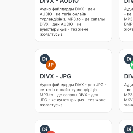
DIVX - AUDIO
DI
Аудио файлдарды DIVX - ден
Ауди
AUDIO - ке тегін онлайн
- ке
түрлендіріңіз. MP3.to - де сапалы
MP3.
DIVX - ден AUDIO - ке
BMP 
ауыстырыңыз - тез және
жоға
жоғалтусыз.
Di
Di
JP
DIVX - JPG
DI
Аудио файлдарды DIVX - ден JPG -
Ауди
ке тегін онлайн түрлендіріңіз.
- ке
MP3.to - де сапалы DIVX - ден
MP3.
JPG - ке ауыстырыңыз - тез және
MKV 
жоғалтусыз.
және
Di
Di