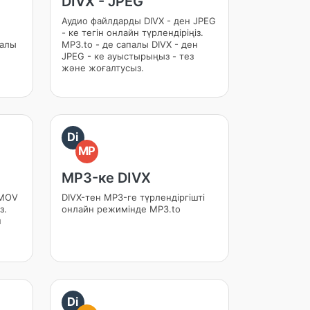
DIVX - JPEG
Аудио файлдарды DIVX - ден JPEG
- ке тегін онлайн түрлендіріңіз.
палы
MP3.to - де сапалы DIVX - ден
JPEG - ке ауыстырыңыз - тез
және жоғалтусыз.
Di
MP
MP3-ке DIVX
 MOV
DIVX-тен MP3-ге түрлендіргішті
з.
онлайн режимінде MP3.to
н
Di