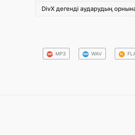
DivX дегенді аударудың орнына
MP3
WAV
FL
MP
WA
FL