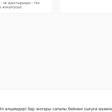
 - ке ауыстырыңыз - тез
 жоғалтусыз.
л өлшемдері бар жоғары сапалы бейнені сығуға мүмкінд