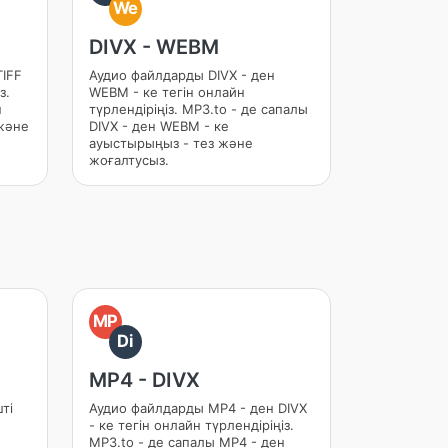
We
DIVX - WEBM
TIFF
Аудио файлдарды DIVX - ден
з.
WEBM - ке тегін онлайн
н
түрлендіріңіз. MP3.to - де сапалы
 және
DIVX - ден WEBM - ке
ауыстырыңыз - тез және
жоғалтусыз.
MP
Di
MP4 - DIVX
ті
Аудио файлдарды MP4 - ден DIVX
- ке тегін онлайн түрлендіріңіз.
MP3.to - де сапалы MP4 - ден