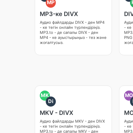
MP
MP3-ке DIVX
DI
Аудио файлдарды DIVX - ден MP4
Ауди
- ке тегін онлайн түрлендіріңіз.
- ке
MP3.to - де сапалы DIVX - ден
MP3.
MP4 - ке ауыстырыңыз - тез және
PNG 
жоғалтусыз.
жоға
MK
M
Di
MKV - DIVX
MO
Аудио файлдарды MKV - ден DIVX
Ауди
- ке тегін онлайн түрлендіріңіз.
- ке
MP3.to - де сапалы MKV - ден
MP3.