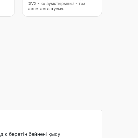
DIVX - ке ауыстырыңыз - тез
және жоғалтусыз.
ік беретін бейнені қысу