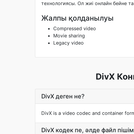
технологиясы. Ол жиі онлайн бейне т
Жалпы қолданылуы
Compressed video
Movie sharing
Legacy video
DivX Кон
DivX деген не?
DivX is a video codec and container for
DivX кодек пе, әлде файл пішім