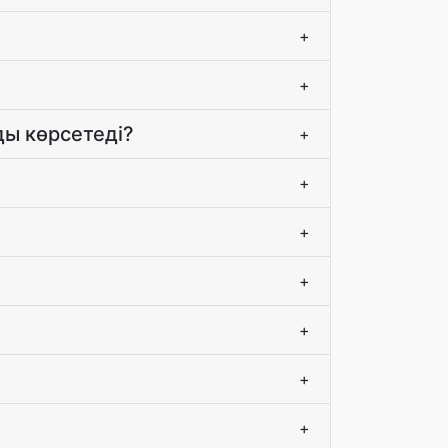
+
+
ды көрсетеді?
+
+
+
+
+
+
+