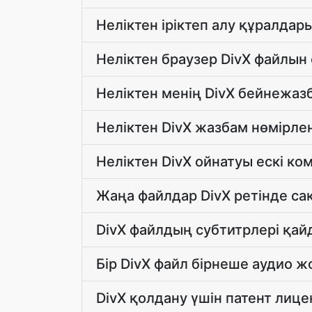
Неліктен іріктеп алу құралдар
Неліктен браузер DivX файлын
Неліктен менің DivX бейнежаз
Неліктен DivX жазбам нөмірлен
Неліктен DivX ойнатуы ескі к
Жаңа файлдар DivX ретінде са
DivX файлдың субтитрлері қа
Бір DivX файл бірнеше аудио 
DivX қолдану үшін патент лиц