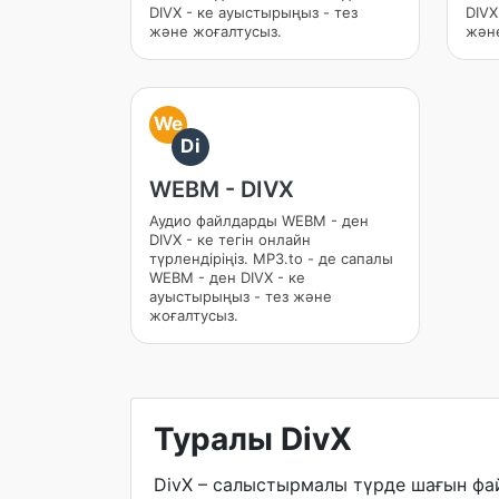
DIVX - ке ауыстырыңыз - тез
DIVX
және жоғалтусыз.
және
We
Di
WEBM - DIVX
Аудио файлдарды WEBM - ден
DIVX - ке тегін онлайн
түрлендіріңіз. MP3.to - де сапалы
WEBM - ден DIVX - ке
ауыстырыңыз - тез және
жоғалтусыз.
Туралы DivX
DivX – салыстырмалы түрде шағын фай