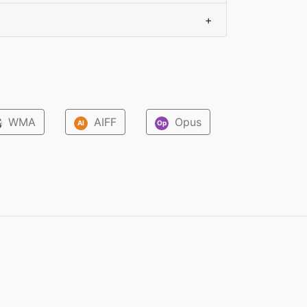
+
WMA
AIFF
Opus
M
AI
Op