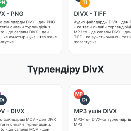
PN
TI
VX - PNG
DIVX - TIFF
о файлдарды DIVX - ден PNG
Аудио файлдарды DIVX - ден 
 тегін онлайн түрлендіріңіз.
- ке тегін онлайн түрлендіріңі
to - де сапалы DIVX - ден
MP3.to - де сапалы DIVX - де
- ке ауыстырыңыз - тез және
TIFF - ке ауыстырыңыз - тез
лтусыз.
жоғалтусыз.
Түрлендіру DivX
O
MP
Di
Di
V - DIVX
MP3 үшін DIVX
о файлдарды MOV - ден DIVX
MP3-тен DIVX-ке түрлендіргіш
 тегін онлайн түрлендіріңіз.
MP3
to - де сапалы MOV - ден