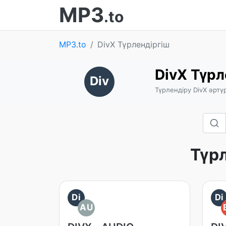
MP3
.to
MP3.to
DivX Түрлендіргіш
DivX Түрл
Div
Түрлендіру DivX әртү
Түр
Di
Di
AU