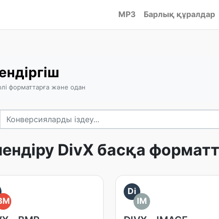
MP3
Барлық құралдар
ендіргіш
рлі форматтарға және одан
лендіру DivX басқа форматт
Di
BM
IM