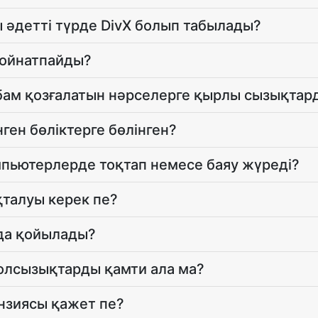
ы әдетті түрде DivX болып табылады?
 ойнатпайды?
бам қозғалатын нәрселерге қырлы сызықтар
ген бөліктерге бөлінген?
омпьютерлерде тоқтап немесе баяу жүреді?
қталуы керек пе?
йда қойылады?
жолсызықтарды қамти ала ма?
ензиясы қажет пе?