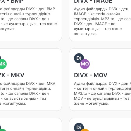
VX - BMP
DIVX - IMAGE
о файлдарды DIVX - ден BMP
Аудио файлдарды DIVX - ден
 тегін онлайн түрлендіріңіз.
IMAGE - ке тегін онлайн
to - де сапалы DIVX - ден
түрлендіріңіз. MP3.to - де са
- ке ауыстырыңыз - тез және
DIVX - ден IMAGE - ке
лтусыз.
ауыстырыңыз - тез және
жоғалтусыз.
Di
MK
MO
VX - MKV
DIVX - MOV
о файлдарды DIVX - ден MKV
Аудио файлдарды DIVX - ден
 тегін онлайн түрлендіріңіз.
- ке тегін онлайн түрлендіріңі
to - де сапалы DIVX - ден
MP3.to - де сапалы DIVX - де
- ке ауыстырыңыз - тез
MOV - ке ауыстырыңыз - тез
 жоғалтусыз.
және жоғалтусыз.
Di