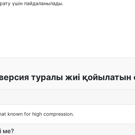
арату үшін пайдаланылады.
версия туралы жиі қойылатын 
mat known for high compression.
і ме?