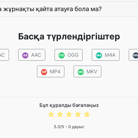
 жұрнақты қайта атауға бола ма?
Басқа түрлендіргіштер
AC
AAC
OGG
M4A
AA
OG
M4
W
MP4
MKV
MP
MK
Бұл құралды бағалаңыз
☆
☆
☆
☆
☆
5.0
/5 -
0
дауыс