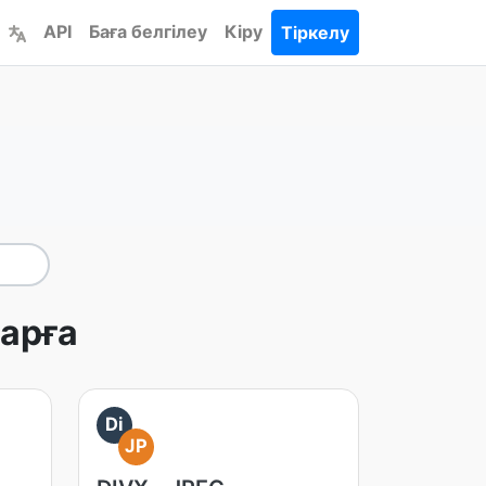
API
Баға белгілеу
Кіру
Тіркелу
арға
Di
JP