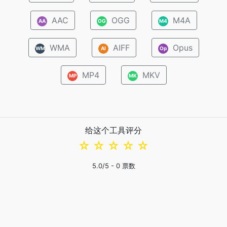
AAC
OGG
M4A
AA
OG
M4
WMA
AIFF
Opus
WM
AI
Op
MP4
MKV
MP
MK
给这个工具评分
☆
☆
☆
☆
☆
5.0
/5 -
0
票数