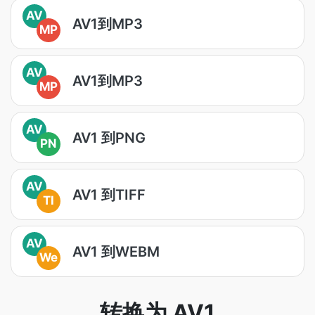
AV
AV1到MP3
MP
AV
AV1到MP3
MP
AV
AV1 到PNG
PN
AV
AV1 到TIFF
TI
AV
AV1 到WEBM
We
转换为 AV1