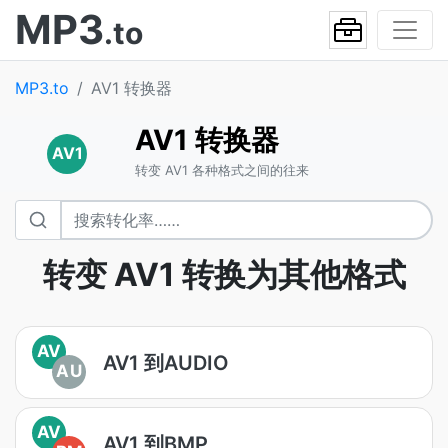
MP3
.to
MP3.to
AV1 转换器
AV1 转换器
AV1
转变 AV1 各种格式之间的往来
转变 AV1 转换为其他格式
AV
AV1 到AUDIO
AU
AV
AV1 到BMP