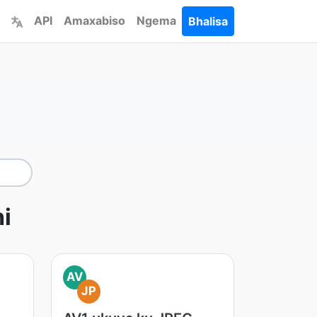
API
Amaxabiso
Ngema
Bhalisa
i
AV
JP