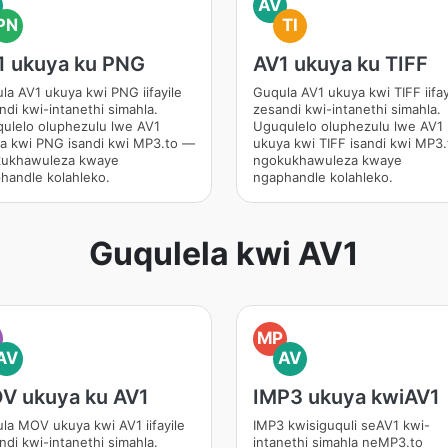
AV
PN
TI
1 ukuya ku PNG
AV1 ukuya ku TIFF
la AV1 ukuya kwi PNG iifayile
Guqula AV1 ukuya kwi TIFF iifay
ndi kwi-intanethi simahla.
zesandi kwi-intanethi simahla.
ulelo oluphezulu lwe AV1
Uguqulelo oluphezulu lwe AV1
a kwi PNG isandi kwi MP3.to —
ukuya kwi TIFF isandi kwi MP3
ukhawuleza kwaye
ngokukhawuleza kwaye
handle kolahleko.
ngaphandle kolahleko.
Guqulela kwi AV1
O
MP
AV
AV
V ukuya ku AV1
IMP3 ukuya kwiAV1
la MOV ukuya kwi AV1 iifayile
IMP3 kwisiguquli seAV1 kwi-
ndi kwi-intanethi simahla.
intanethi simahla neMP3.to