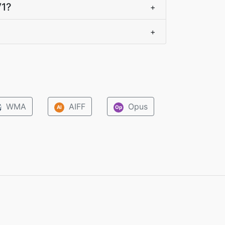
V1?
+
+
WMA
AIFF
Opus
M
AI
Op