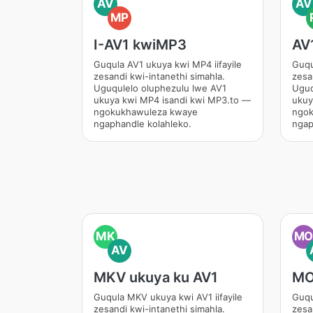
AV
AV
MP
I-AV1 kwiMP3
AV
Guqula AV1 ukuya kwi MP4 iifayile
Guqu
zesandi kwi-intanethi simahla.
zesa
Uguqulelo oluphezulu lwe AV1
Uguq
ukuya kwi MP4 isandi kwi MP3.to —
ukuy
ngokukhawuleza kwaye
ngok
ngaphandle kolahleko.
ngap
MK
M
AV
MKV ukuya ku AV1
MO
Guqula MKV ukuya kwi AV1 iifayile
Guqu
zesandi kwi-intanethi simahla.
zesa