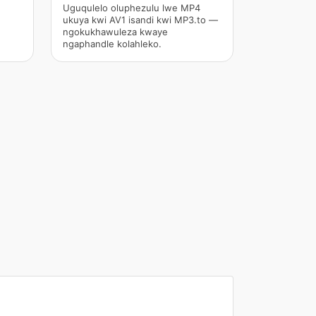
Uguqulelo oluphezulu lwe MP4
ukuya kwi AV1 isandi kwi MP3.to —
ngokukhawuleza kwaye
ngaphandle kolahleko.