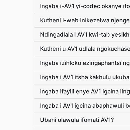
Ingaba i-AV1 yi-codec okanye ifo
Kutheni i-web inikezelwa njenge
Ndingadlala i AV1 kwi-tab yesik
Kutheni u AV1 udlala ngokucha
Ingaba izihloko ezingaphantsi 
Ingaba i AV1 itsha kakhulu ukub
Ingaba ifayili enye AV1 igcina ii
Ingaba i AV1 igcina abaphawuli 
Ubani olawula ifomati AV1?