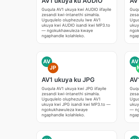
AV1 ukuya ku AUDIO
AV
Guqula AV1 ukuya kwi AUDIO iifayile
Guqu
zesandi kwi-intanethi simahla.
zesa
Uguqulelo oluphezulu lwe AV1
Uguq
ukuya kwi AUDIO isandi kwi MP3.to
ukuy
— ngokukhawuleza kwaye
ngok
ngaphandle kolahleko.
ngap
AV
AV
JP
AV1 ukuya ku JPG
AV
Guqula AV1 ukuya kwi JPG iifayile
Guqu
zesandi kwi-intanethi simahla.
zesa
Uguqulelo oluphezulu lwe AV1
Uguq
ukuya kwi JPG isandi kwi MP3.to —
ukuy
ngokukhawuleza kwaye
— ng
ngaphandle kolahleko.
ngap