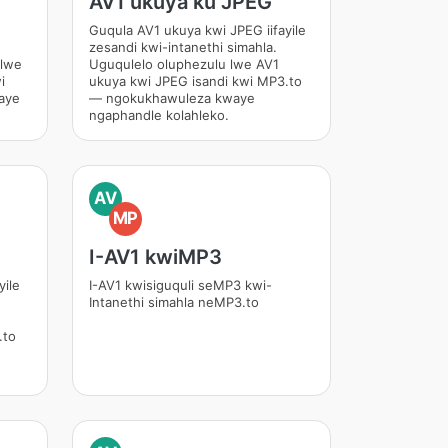
E
AV1 ukuya ku JPEG
Guqula AV1 ukuya kwi JPEG iifayile
zesandi kwi-intanethi simahla.
 lwe
Uguqulelo oluphezulu lwe AV1
i
ukuya kwi JPEG isandi kwi MP3.to
aye
— ngokukhawuleza kwaye
ngaphandle kolahleko.
AV
MP
I-AV1 kwiMP3
yile
I-AV1 kwisiguquli seMP3 kwi-
Intanethi simahla neMP3.to
.to