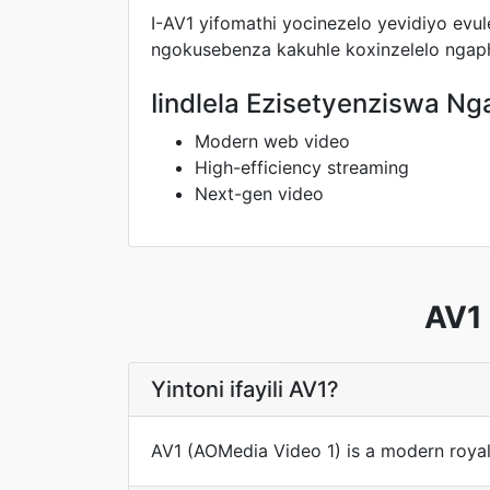
I-AV1 yifomathi yocinezelo yevidiyo evu
ngokusebenza kakuhle koxinzelelo nga
Iindlela Ezisetyenziswa Ng
Modern web video
High-efficiency streaming
Next-gen video
AV1
Yintoni ifayili AV1?
AV1 (AOMedia Video 1) is a modern royal