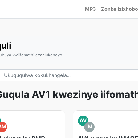
MP3
Zonke Izixhobo
uli
ubuya kwiifomathi ezahlukeneyo
Guqula AV1 kwezinye iifomath
AV
BM
IM