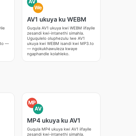
AV
We
AV1 ukuya ku WEBM
ile
Guqula AV1 ukuya kwi WEBM iifayile
zesandi kwi-intanethi simahla.
Uguqulelo oluphezulu lwe AV1
.to —
ukuya kwi WEBM isandi kwi MP3.to
— ngokukhawuleza kwaye
ngaphandle kolahleko.
MP
AV
MP4 ukuya ku AV1
Guqula MP4 ukuya kwi AV1 iifayile
zesandi kwi-intanethi simahla.