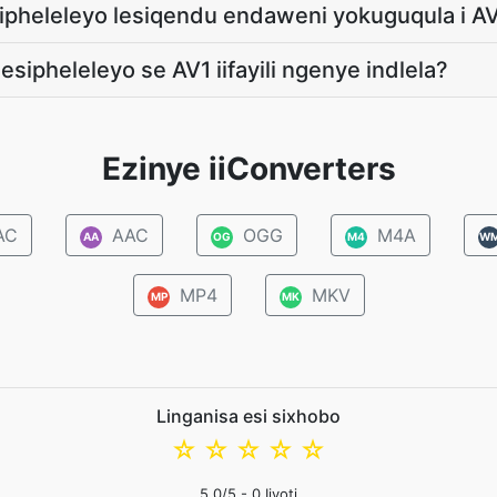
ipheleleyo lesiqendu endaweni yokuguqula i A
 esipheleleyo se AV1 iifayili ngenye indlela?
Ezinye iiConverters
AC
AAC
OGG
M4A
AA
OG
M4
W
MP4
MKV
MP
MK
Linganisa esi sixhobo
☆
☆
☆
☆
☆
5.0
/5 -
0
Iivoti