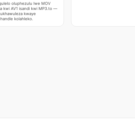
ulelo oluphezulu lwe MOV
a kwi AV1 isandi kwi MP3.to —
ukhawuleza kwaye
handle kolahleko.