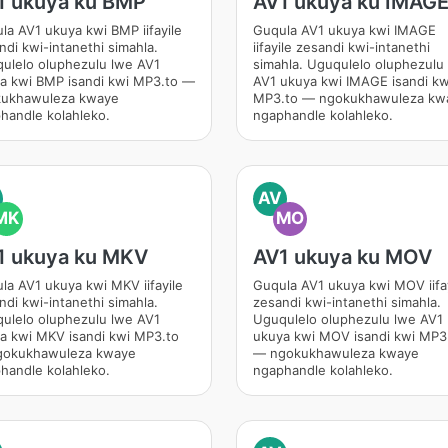
1 ukuya ku BMP
AV1 ukuya ku IMAG
la AV1 ukuya kwi BMP iifayile
Guqula AV1 ukuya kwi IMAGE
ndi kwi-intanethi simahla.
iifayile zesandi kwi-intanethi
ulelo oluphezulu lwe AV1
simahla. Uguqulelo oluphezulu
a kwi BMP isandi kwi MP3.to —
AV1 ukuya kwi IMAGE isandi kw
ukhawuleza kwaye
MP3.to — ngokukhawuleza kw
handle kolahleko.
ngaphandle kolahleko.
AV
MK
MO
1 ukuya ku MKV
AV1 ukuya ku MOV
la AV1 ukuya kwi MKV iifayile
Guqula AV1 ukuya kwi MOV iifa
ndi kwi-intanethi simahla.
zesandi kwi-intanethi simahla.
ulelo oluphezulu lwe AV1
Uguqulelo oluphezulu lwe AV1
a kwi MKV isandi kwi MP3.to
ukuya kwi MOV isandi kwi MP3
okukhawuleza kwaye
— ngokukhawuleza kwaye
handle kolahleko.
ngaphandle kolahleko.