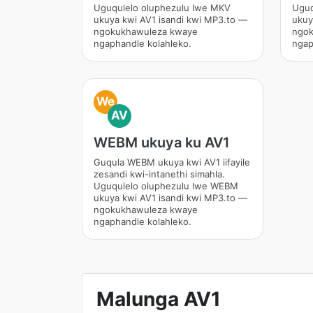
Uguqulelo oluphezulu lwe MKV
Uguq
ukuya kwi AV1 isandi kwi MP3.to —
ukuy
ngokukhawuleza kwaye
ngok
ngaphandle kolahleko.
ngap
We
AV
WEBM ukuya ku AV1
Guqula WEBM ukuya kwi AV1 iifayile
zesandi kwi-intanethi simahla.
Uguqulelo oluphezulu lwe WEBM
ukuya kwi AV1 isandi kwi MP3.to —
ngokukhawuleza kwaye
ngaphandle kolahleko.
Malunga AV1