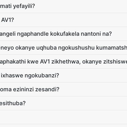
mati yefayili?
 AV1?
hangeli ngaphandle kokufakela nantoni na?
seneyo okanye uqhuba ngokushushu kumamatshi
ngaphakathi kwe AV1 zikhethwa, okanye zitshis
a ixhaswe ngokubanzi?
ngoma ezininzi zesandi?
besithuba?