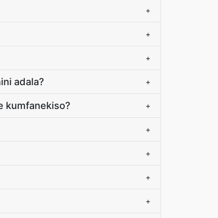
+
+
+
ni adala?
+
we kumfanekiso?
+
+
+
+
+