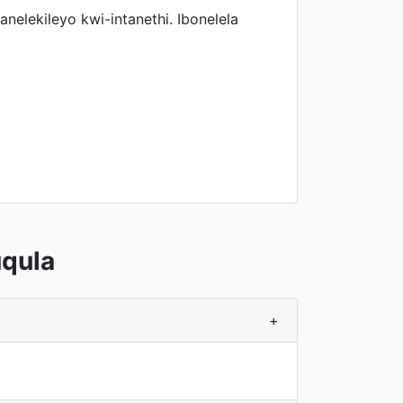
elekileyo kwi-intanethi. Ibonelela
qula
+