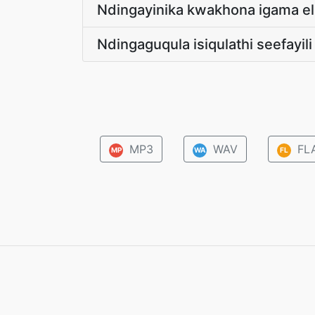
Ndingayinika kwakhona igama el
Ndingaguqula isiqulathi seefayili
MP3
WAV
FL
MP
WA
FL