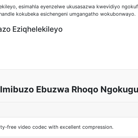
lekileyo, esimahla eyenzelwe ukusasazwa kwevidiyo ngokufan
phandle kokubeka esichengeni umgangatho wokubonwayo.
azo Eziqhelekileyo
 Imibuzo Ebuzwa Rhoqo Ngokugu
ty-free video codec with excellent compression.