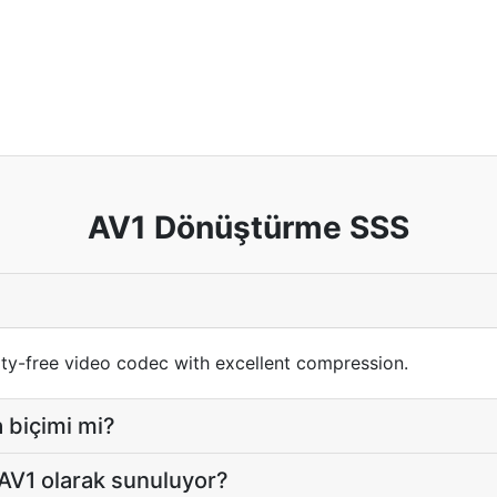
AV1 Dönüştürme SSS
ty-free video codec with excellent compression.
 biçimi mi?
AV1 olarak sunuluyor?