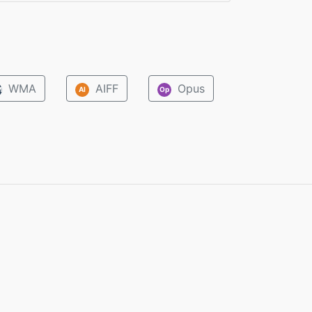
WMA
AIFF
Opus
M
AI
Op