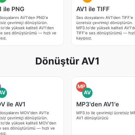
 ile PNG
AV1 ile TIFF
dosyalarını AV1'den PNG'e
Ses dosyalarını AV1'den TIFF'e
tsiz çevrimiçi dönüştürün.
ücretsiz çevrimiçi dönüştürün.
to'de yüksek kaliteli AV1'den
MP3.to'de yüksek kaliteli AV1'
e ses dönüştürümü — hızlı ve
TIFF'e ses dönüştürümü — hızl
sız.
kayıpsız.
Dönüştür AV1
O
MP
AV
AV
V ile AV1
MP3'den AV1'e
dosyalarını MOV'den AV1'e
MP3.to ile çevrimiçi ücretsiz M
tsiz çevrimiçi dönüştürün.
AV1 dönüştürücü
to'de yüksek kaliteli MOV'den
e ses dönüştürümü — hızlı ve
sız.