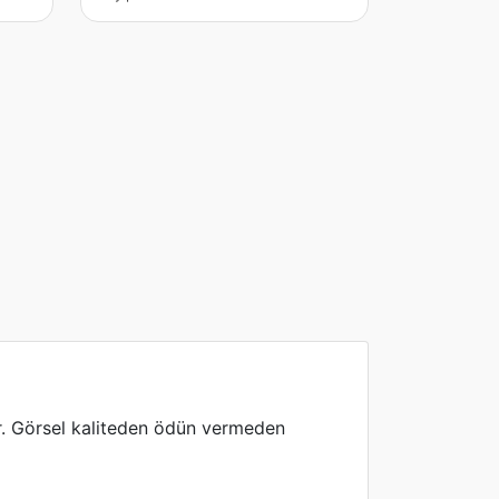
ıdır. Görsel kaliteden ödün vermeden