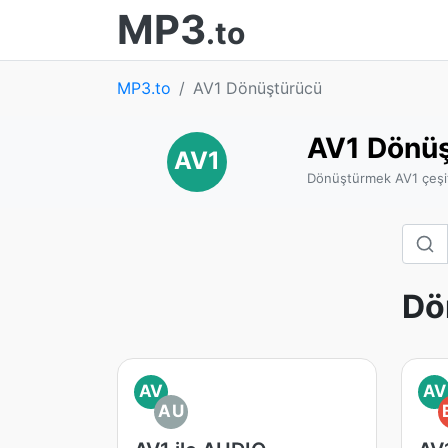
MP3
.to
MP3.to
AV1 Dönüştürücü
AV1 Dönü
AV1
Dönüştürmek AV1 çeşitl
Dö
AV
AV
AU