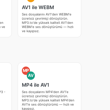
AV1 ile WEBM
Ses dosyalarını AV1'den WEBM'e
ücretsiz çevrimiçi dönüştürün.
den
MP3.to'de yüksek kaliteli AV1'den
ı ve
WEBM'e ses dönüştürümü — hızlı
ve kayıpsız.
MP
AV
MP4 ile AV1
P3 -
Ses dosyalarını MP4'den AV1'e
ücretsiz çevrimiçi dönüştürün.
MP3.to'de yüksek kaliteli MP4'den
AV1'e ses dönüştürümü — hızlı ve
kayıpsız.