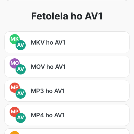
Fetolela ho AV1
MK
MKV ho AV1
AV
MO
MOV ho AV1
AV
MP
MP3 ho AV1
AV
MP
MP4 ho AV1
AV