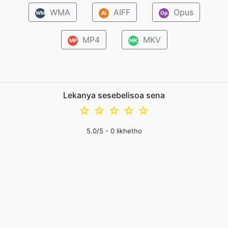
WMA
AIFF
Opus
WM
AI
Op
MP4
MKV
MP
MK
Lekanya sesebelisoa sena
☆
☆
☆
☆
☆
5.0
/5 -
0
likhetho