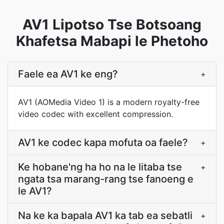
AV1 Lipotso Tse Botsoang
Khafetsa Mabapi le Phetoho
Faele ea AV1 ke eng?
+
AV1 (AOMedia Video 1) is a modern royalty-free
video codec with excellent compression.
AV1 ke codec kapa mofuta oa faele?
+
Ke hobane'ng ha ho na le litaba tse
+
ngata tsa marang-rang tse fanoeng e
le AV1?
Na ke ka bapala AV1 ka tab ea sebatli
+