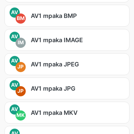
AV
AV1 mpaka BMP
BM
AV
AV1 mpaka IMAGE
IM
AV
AV1 mpaka JPEG
JP
AV
AV1 mpaka JPG
JP
AV
AV1 mpaka MKV
MK
AV