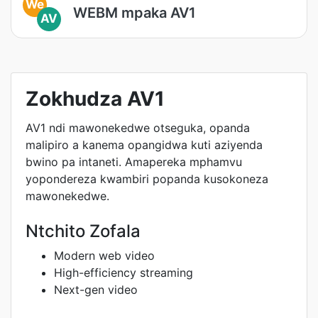
We
WEBM mpaka AV1
AV
Zokhudza AV1
AV1 ndi mawonekedwe otseguka, opanda
malipiro a kanema opangidwa kuti aziyenda
bwino pa intaneti. Amapereka mphamvu
yopondereza kwambiri popanda kusokoneza
mawonekedwe.
Ntchito Zofala
Modern web video
High-efficiency streaming
Next-gen video