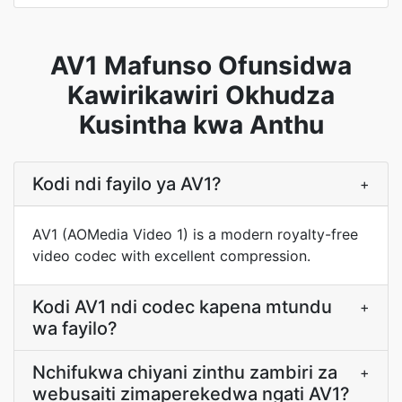
AV1 Mafunso Ofunsidwa
Kawirikawiri Okhudza
Kusintha kwa Anthu
Kodi ndi fayilo ya AV1?
+
AV1 (AOMedia Video 1) is a modern royalty-free
video codec with excellent compression.
Kodi AV1 ndi codec kapena mtundu
+
wa fayilo?
Nchifukwa chiyani zinthu zambiri za
+
webusaiti zimaperekedwa ngati AV1?