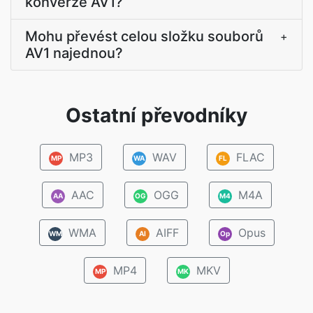
konverze AV1?
Mohu převést celou složku souborů
+
AV1 najednou?
Ostatní převodníky
MP3
WAV
FLAC
MP
WA
FL
AAC
OGG
M4A
AA
OG
M4
WMA
AIFF
Opus
WM
AI
Op
MP4
MKV
MP
MK