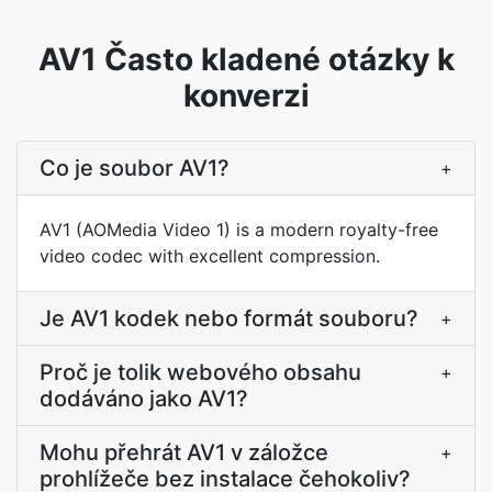
AV1 Často kladené otázky k
konverzi
Co je soubor AV1?
+
AV1 (AOMedia Video 1) is a modern royalty-free
video codec with excellent compression.
Je AV1 kodek nebo formát souboru?
+
Proč je tolik webového obsahu
+
dodáváno jako AV1?
Mohu přehrát AV1 v záložce
+
prohlížeče bez instalace čehokoliv?