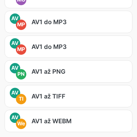
AV
AV1 do MP3
MP
AV
AV1 do MP3
MP
AV
AV1 až PNG
PN
AV
AV1 až TIFF
TI
AV
AV1 až WEBM
We