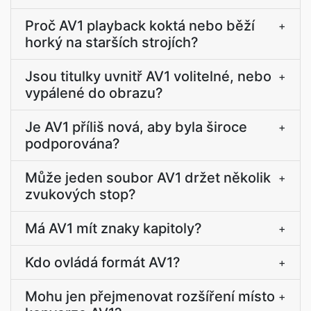
Proč AV1 playback koktá nebo běží
+
horký na starších strojích?
Jsou titulky uvnitř AV1 volitelné, nebo
+
vypálené do obrazu?
Je AV1 příliš nová, aby byla široce
+
podporována?
Může jeden soubor AV1 držet několik
+
zvukových stop?
Má AV1 mít znaky kapitoly?
+
Kdo ovládá formát AV1?
+
Mohu jen přejmenovat rozšíření místo
+