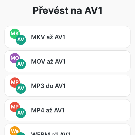
Převést na AV1
MK
MKV až AV1
AV
MO
MOV až AV1
AV
MP
MP3 do AV1
AV
MP
MP4 až AV1
AV
We
WEBM až AV1