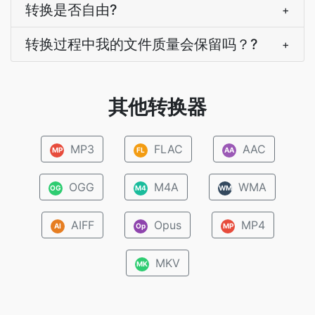
转换是否自由?
+
转换过程中我的文件质量会保留吗？?
+
其他转换器
MP3
FLAC
AAC
MP
FL
AA
OGG
M4A
WMA
OG
M4
WM
AIFF
Opus
MP4
AI
Op
MP
MKV
MK