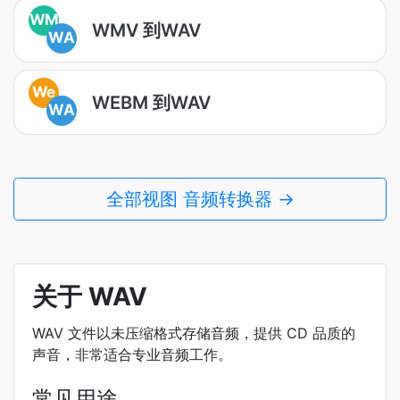
WM
WMV 到WAV
WA
We
WEBM 到WAV
WA
全部视图 音频转换器 →
关于 WAV
WAV 文件以未压缩格式存储音频，提供 CD 品质的
声音，非常适合专业音频工作。
常见用途