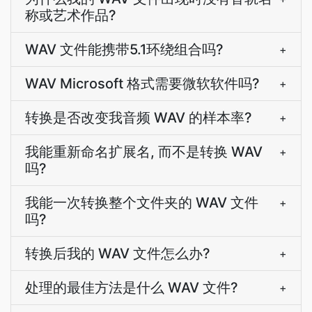
称或艺术作品?
WAV 文件能携带5.1环绕组合吗?
+
WAV Microsoft 格式需要微软软件吗?
+
转换是否改变我音频 WAV 的样本率?
+
我能重新命名扩展名, 而不是转换 WAV
+
吗?
我能一次转换整个文件夹的 WAV 文件
+
吗?
转换后我的 WAV 文件怎么办?
+
处理的最佳方法是什么 WAV 文件?
+