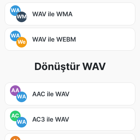
WA
WAV ile WMA
WM
WA
WAV ile WEBM
We
Dönüştür WAV
AA
AAC ile WAV
WA
AC
AC3 ile WAV
WA