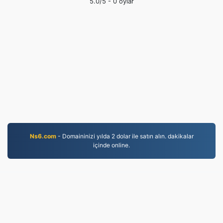
5.0
/5 -
0
oylar
Ns6.com
- Domaininizi yılda 2 dolar ile satın alın. dakikalar
içinde online.
MP3.to
2,331,607 2019'dan beri dönüştürülen dosyalar
Gizlilik Politikası
|
Hizmet Şartları
|
Hakkımızda
|
Bize