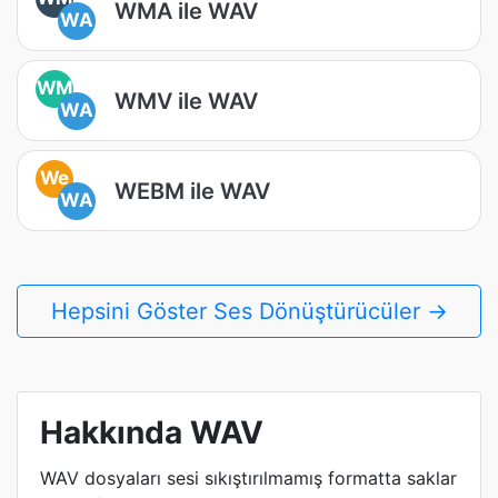
WMA ile WAV
WA
WM
WMV ile WAV
WA
We
WEBM ile WAV
WA
Hepsini Göster Ses Dönüştürücüler →
Hakkında WAV
WAV dosyaları sesi sıkıştırılmamış formatta saklar