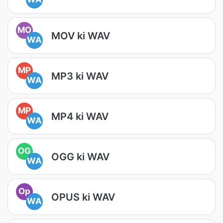
MO
MOV ki WAV
WA
MP
MP3 ki WAV
WA
MP
MP4 ki WAV
WA
OG
OGG ki WAV
WA
Op
OPUS ki WAV
WA