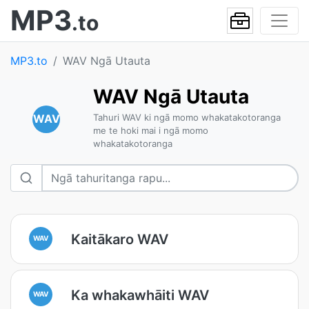
MP3
.to
MP3.to
WAV Ngā Utauta
WAV Ngā Utauta
WAV
Tahuri WAV ki ngā momo whakatakotoranga
me te hoki mai i ngā momo
whakatakotoranga
Kaitākaro WAV
WAV
Ka whakawhāiti WAV
WAV