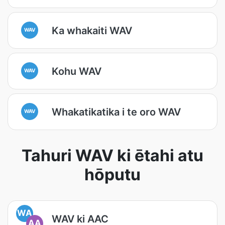
Ka whakaiti WAV
WAV
Kohu WAV
WAV
Whakatikatika i te oro WAV
WAV
Tahuri WAV ki ētahi atu
hōputu
WA
WAV ki AAC
AA