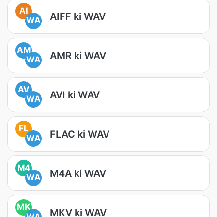
AI
AIFF ki WAV
WA
AM
AMR ki WAV
WA
AV
AVI ki WAV
WA
FL
FLAC ki WAV
WA
M4
M4A ki WAV
WA
MK
MKV ki WAV
WA