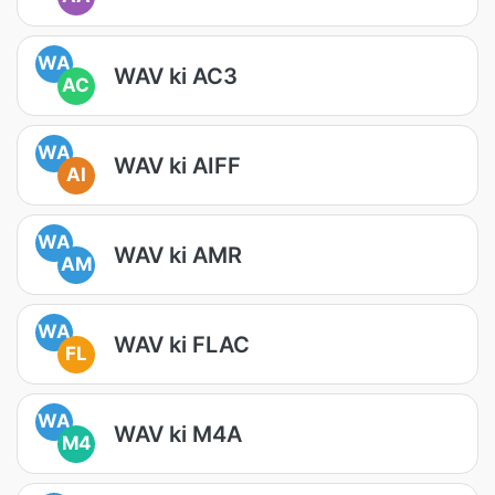
WA
WAV ki AC3
AC
WA
WAV ki AIFF
AI
WA
WAV ki AMR
AM
WA
WAV ki FLAC
FL
WA
WAV ki M4A
M4