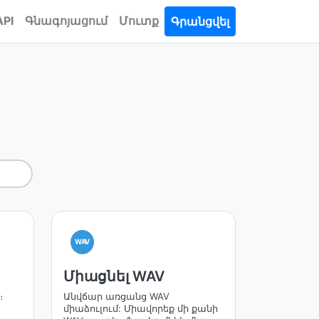
API
Գնագոյացում
Մուտք
Գրանցվել
WAV
Միացնել WAV
։
Անվճար առցանց WAV
միաձուլում: Միավորեք մի քանի