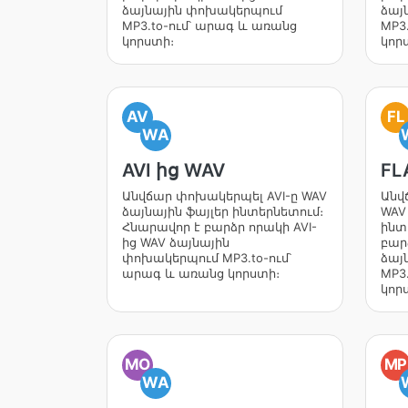
ձայնային փոխակերպում
ձայ
MP3.to-ում՝ արագ և առանց
MP3
կորստի։
կոր
AV
FL
WA
AVI ից WAV
FL
Անվճար փոխակերպել AVI-ը WAV
Անվ
ձայնային ֆայլեր ինտերնետում։
WAV
Հնարավոր է բարձր որակի AVI-
ինտ
ից WAV ձայնային
բար
փոխակերպում MP3.to-ում՝
ձայ
արագ և առանց կորստի։
MP3
կոր
MO
MP
WA