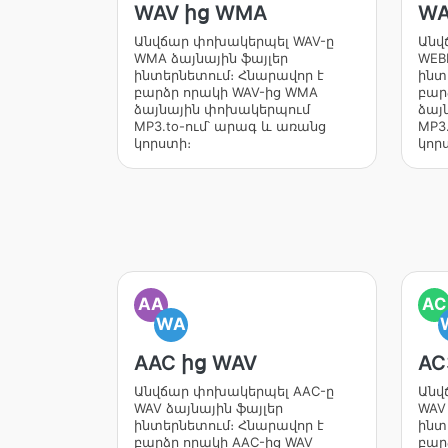
WAV ից WMA
WA
Անվճար փոխակերպել WAV-ը
Անվ
WMA ձայնային ֆայլեր
WEB
ինտերնետում։ Հնարավոր է
ինտ
բարձր որակի WAV-ից WMA
բար
ձայնային փոխակերպում
ձայ
MP3.to-ում՝ արագ և առանց
MP3
կորստի։
կոր
AA
AC
WA
AAC ից WAV
AC
Անվճար փոխակերպել AAC-ը
Անվ
WAV ձայնային ֆայլեր
WAV
ինտերնետում։ Հնարավոր է
ինտ
բարձր որակի AAC-ից WAV
բար