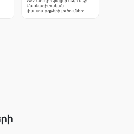
WAV աուդիո ֆայլեր մեկի մեջ:
Մասնագիտական
փաստաթղթերի լուծումներ:
երի