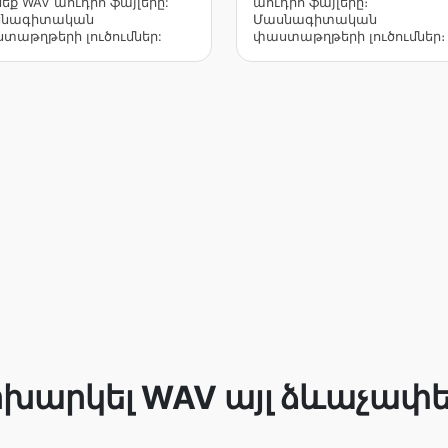
մեք WAV աուդիո ֆայլերը:
աուդիո ֆայլերը։
սնագիտական
Մասնագիտական
տաթղթերի լուծումներ:
փաստաթղթերի լուծումներ։
խարկել WAV այլ ձևաչափ