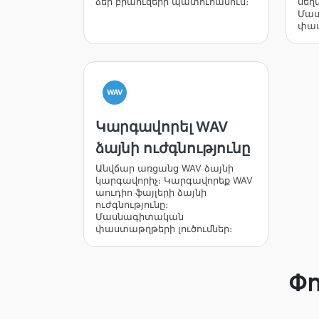
ձեր բրաուզերի պատուհանում։
սեղ
Մա
փաս
WAV
Կարգավորել WAV
ձայնի ուժգնությունը
Անվճար առցանց WAV ձայնի
կարգավորիչ։ Կարգավորեք WAV
աուդիո ֆայլերի ձայնի
ուժգնությունը։
Մասնագիտական
փաստաթղթերի լուծումներ։
Փո