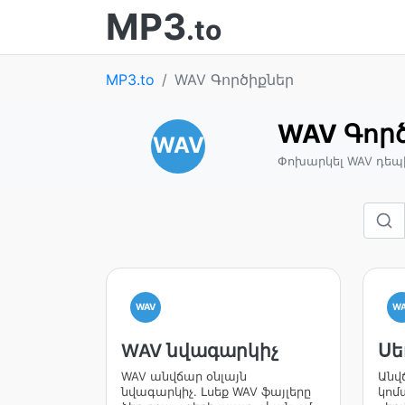
MP3
.to
MP3.to
WAV Գործիքներ
WAV Գոր
WAV
Փոխարկել WAV դեպ
WAV
W
WAV նվագարկիչ
Սե
WAV անվճար օնլայն
Անվ
նվագարկիչ. Լսեք WAV ֆայլերը
կոմ