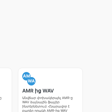
AM
WA
AMR ից WAV
ը
Անվճար փոխակերպել AMR-ը
WAV ձայնային ֆայլեր
ինտերնետում։ Հնարավոր է
բարձր որակի AMR-ից WAV