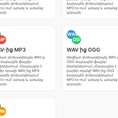
նային փոխակերպում
ձայնային փոխակերպում
.to-ում՝ արագ և առանց
MP3.to-ում՝ արագ և առանց
ստի։
կորստի։
A
WA
MP
OG
V-ից MP3
WAV ից OGG
ճար փոխակերպել WAV-ը
Անվճար փոխակերպել WAV-
 ձայնային ֆայլեր
OGG ձայնային ֆայլեր
երնետում։ Հնարավոր է
ինտերնետում։ Հնարավոր է
ձր որակի WAV-ից MP4
բարձր որակի WAV-ից OGG
նային փոխակերպում
ձայնային փոխակերպում
.to-ում՝ արագ և առանց
MP3.to-ում՝ արագ և առանց
ստի։
կորստի։
A
We