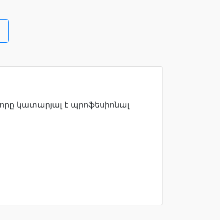
→
 որը կատարյալ է պրոֆեսիոնալ