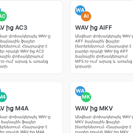
A
WA
AC
AI
V ից AC3
WAV ից AIFF
ճար փոխակերպել WAV-ը
Անվճար փոխակերպել WAV-
 ձայնային ֆայլեր
AIFF ձայնային ֆայլեր
երնետում։ Հնարավոր է
ինտերնետում։ Հնարավոր է
ձր որակի WAV-ից AC3
բարձր որակի WAV-ից AIFF
նային փոխակերպում
ձայնային փոխակերպում
.to-ում՝ արագ և առանց
MP3.to-ում՝ արագ և առանց
ստի։
կորստի։
A
WA
M4
MK
V ից M4A
WAV ից MKV
ճար փոխակերպել WAV-ը
Անվճար փոխակերպել WAV-
 ձայնային ֆայլեր
MKV ձայնային ֆայլեր
երնետում։ Հնարավոր է
ինտերնետում։ Հնարավոր է
ձր որակի WAV-ից M4A
բարձր որակի WAV-ից MKV