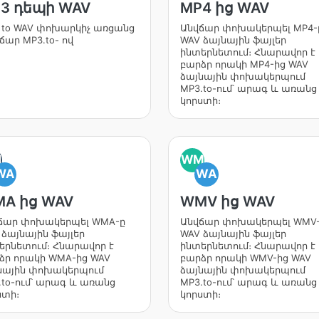
3 դեպի WAV
MP4 ից WAV
 to WAV փոխարկիչ առցանց
Անվճար փոխակերպել MP4-
ճար MP3.to- ով
WAV ձայնային ֆայլեր
ինտերնետում։ Հնարավոր է
բարձր որակի MP4-ից WAV
ձայնային փոխակերպում
MP3.to-ում՝ արագ և առանց
կորստի։
M
WM
WA
WA
A ից WAV
WMV ից WAV
ճար փոխակերպել WMA-ը
Անվճար փոխակերպել WMV
 ձայնային ֆայլեր
WAV ձայնային ֆայլեր
երնետում։ Հնարավոր է
ինտերնետում։ Հնարավոր է
ձր որակի WMA-ից WAV
բարձր որակի WMV-ից WAV
նային փոխակերպում
ձայնային փոխակերպում
.to-ում՝ արագ և առանց
MP3.to-ում՝ արագ և առանց
ստի։
կորստի։