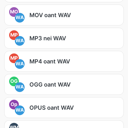
MO
MOV oant WAV
WA
MP
MP3 nei WAV
WA
MP
MP4 oant WAV
WA
OG
OGG oant WAV
WA
Op
OPUS oant WAV
WA
WM