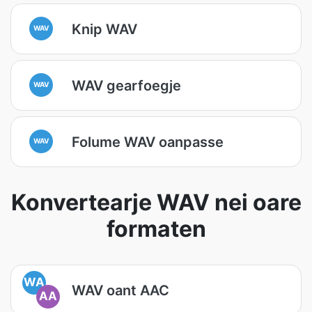
Knip WAV
WAV
WAV gearfoegje
WAV
Folume WAV oanpasse
WAV
Konvertearje WAV nei oare
formaten
WA
WAV oant AAC
AA