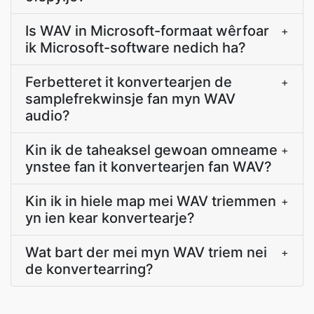
Is WAV in Microsoft-formaat wêrfoar
+
ik Microsoft-software nedich ha?
Ferbetteret it konvertearjen de
+
samplefrekwinsje fan myn WAV
audio?
Kin ik de taheaksel gewoan omneame
+
ynstee fan it konvertearjen fan WAV?
Kin ik in hiele map mei WAV triemmen
+
yn ien kear konvertearje?
Wat bart der mei myn WAV triem nei
+
de konvertearring?