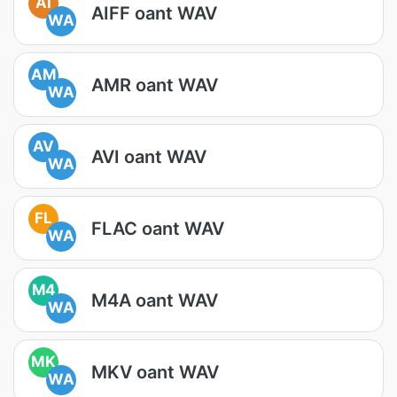
AI
AIFF oant WAV
WA
AM
AMR oant WAV
WA
AV
AVI oant WAV
WA
FL
FLAC oant WAV
WA
M4
M4A oant WAV
WA
MK
MKV oant WAV
WA