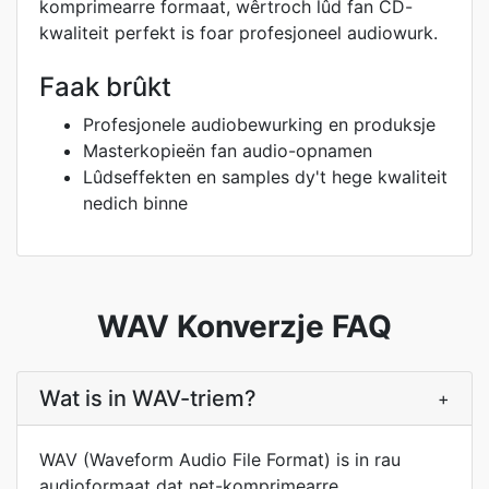
komprimearre formaat, wêrtroch lûd fan CD-
kwaliteit perfekt is foar profesjoneel audiowurk.
Faak brûkt
Profesjonele audiobewurking en produksje
Masterkopieën fan audio-opnamen
Lûdseffekten en samples dy't hege kwaliteit
nedich binne
WAV Konverzje FAQ
Wat is in WAV-triem?
+
WAV (Waveform Audio File Format) is in rau
audioformaat dat net-komprimearre