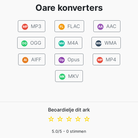
Oare konverters
MP3
FLAC
AAC
MP
FL
AA
OGG
M4A
WMA
OG
M4
WM
AIFF
Opus
MP4
AI
Op
MP
MKV
MK
Beoardielje dit ark
☆
☆
☆
☆
☆
5.0
/5 -
0
stimmen