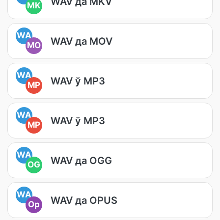
WAV да MKV
MK
WA
WAV да MOV
MO
WA
WAV ў MP3
MP
WA
WAV ў MP3
MP
WA
WAV да OGG
OG
WA
WAV да OPUS
Op