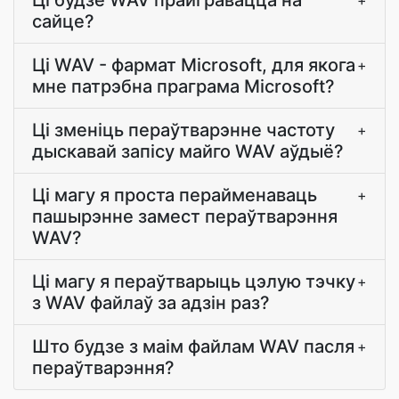
Ці будзе WAV прайгравацца на
+
сайце?
Ці WAV - фармат Microsoft, для якога
+
мне патрэбна праграма Microsoft?
Ці зменіць пераўтварэнне частоту
+
дыскавай запісу майго WAV аўдыё?
Ці магу я проста перайменаваць
+
пашырэнне замест пераўтварэння
WAV?
Ці магу я пераўтварыць цэлую тэчку
+
з WAV файлаў за адзін раз?
Што будзе з маім файлам WAV пасля
+
пераўтварэння?