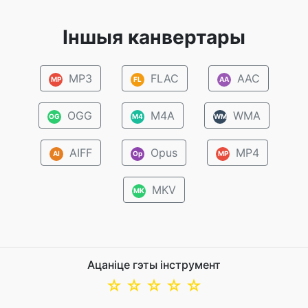
Іншыя канвертары
MP3
FLAC
AAC
MP
FL
AA
OGG
M4A
WMA
OG
M4
WM
AIFF
Opus
MP4
AI
Op
MP
MKV
MK
Ацаніце гэты інструмент
☆
☆
☆
☆
☆