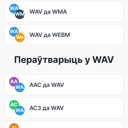
WA
WAV да WMA
WM
WA
WAV да WEBM
We
Пераўтварыць у WAV
AA
AAC да WAV
WA
AC
AC3 да WAV
WA
AI