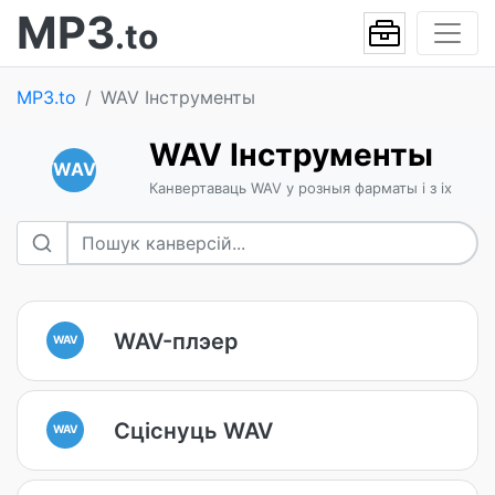
MP3
.to
MP3.to
WAV Інструменты
WAV Інструменты
WAV
Канвертаваць WAV у розныя фарматы і з іх
WAV-плэер
WAV
Сціснуць WAV
WAV