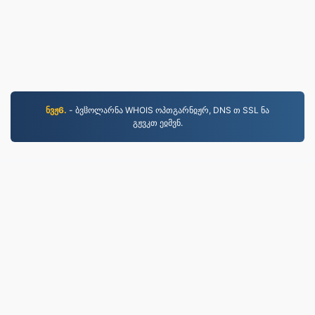
ნვჟ6.
- ბვჱოლარნა WHOIS ოპთგარნჲჟრ, DNS თ SSL ნა
გჟვკთ ეჲმვნ.
MP3.to
2,331,802 2019 წლიდან კონვერტირებული ფაილები
კონფიდენციალურობის პოლიტიკა
|
მომსახურების
პირობები
|
ჩვენს შესახებ
|
დაგვიკავშირდით
|
API
|
ნიმუშები
|
პროგრამის დაყენება
© 2026 MP3.to
|
VPS.org
LLC | დამზადებულია
nadermx