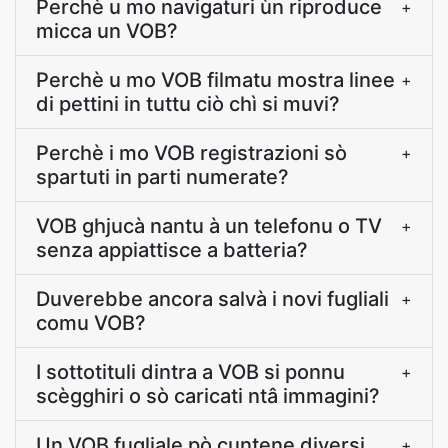
Perchè u mo navigaturi ùn riproduce
+
micca un VOB?
Perchè u mo VOB filmatu mostra linee
+
di pettini in tuttu ciò chì si muvi?
Perchè i mo VOB registrazioni sò
+
spartuti in parti numerate?
VOB ghjucà nantu à un telefonu o TV
+
senza appiattisce a batteria?
Duverebbe ancora salvà i novi fugliali
+
comu VOB?
I sottotituli dintra a VOB si ponnu
+
scègghiri o sò caricati ntâ immagini?
Un VOB fugliale pò cuntene diversi
+