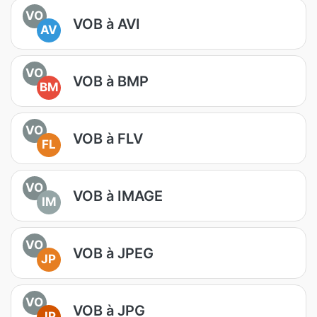
VO
VOB à AVI
AV
VO
VOB à BMP
BM
VO
VOB à FLV
FL
VO
VOB à IMAGE
IM
VO
VOB à JPEG
JP
VO
VOB à JPG
JP