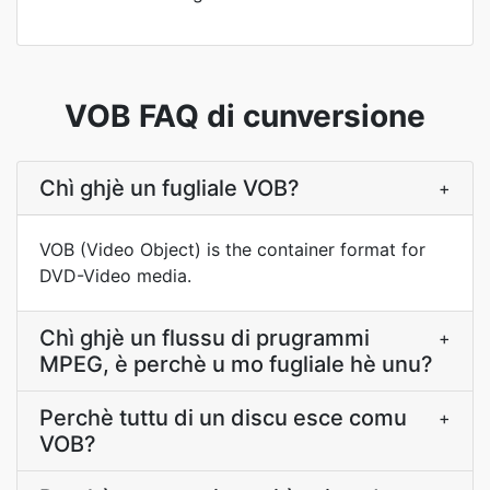
VOB FAQ di cunversione
Chì ghjè un fugliale VOB?
+
VOB (Video Object) is the container format for
DVD-Video media.
Chì ghjè un flussu di prugrammi
+
MPEG, è perchè u mo fugliale hè unu?
Perchè tuttu di un discu esce comu
+
VOB?