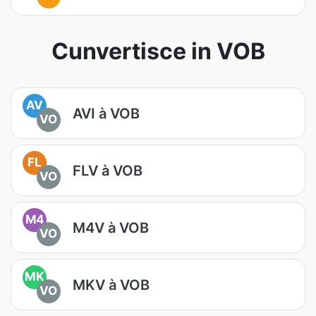
Cunvertisce in VOB
AV
AVI à VOB
VO
FL
FLV à VOB
VO
M4
M4V à VOB
VO
MK
MKV à VOB
VO