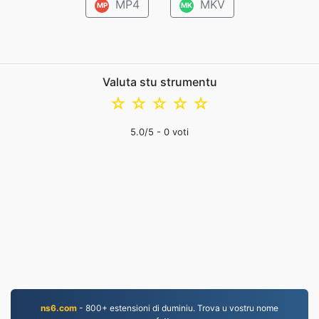
MP4
MKV
MP
MK
Valuta stu strumentu
☆
☆
☆
☆
☆
5.0
/5 -
0
voti
ns6.com
- 800+ estensioni di duminiu. Trova u vostru nome