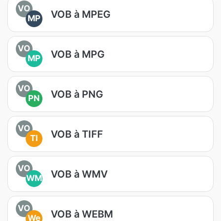
VO
VOB à MPEG
MP
VO
VOB à MPG
MP
VO
VOB à PNG
PN
VO
VOB à TIFF
TI
VO
VOB à WMV
WM
VO
VOB à WEBM
We