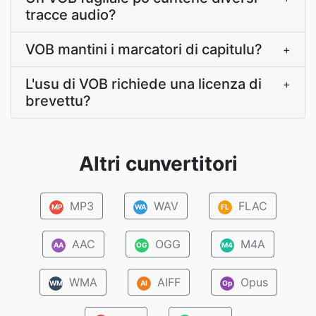
tracce audio?
VOB mantini i marcatori di capitulu?
+
L'usu di VOB richiede una licenza di
+
brevettu?
Altri cunvertitori
MP3
WAV
FLAC
MP
WA
FL
AAC
OGG
M4A
AA
OG
M4
WMA
AIFF
Opus
WM
AI
Op