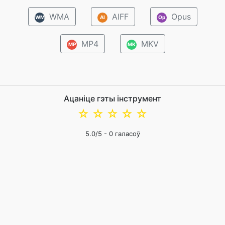
WMA
AIFF
Opus
WM
AI
Op
MP4
MKV
MP
MK
Ацаніце гэты інструмент
☆
☆
☆
☆
☆
5.0
/5 -
0
галасоў