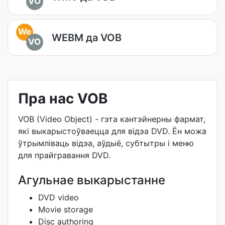
VO
We
WEBM да VOB
VO
Пра нас VOB
VOB (Video Object) - гэта кантэйнерны фармат,
які выкарыстоўваецца для відэа DVD. Ён можа
ўтрымліваць відэа, аўдыё, субтытры і меню
для прайгравання DVD.
Агульнае выкарыстанне
DVD video
Movie storage
Disc authoring