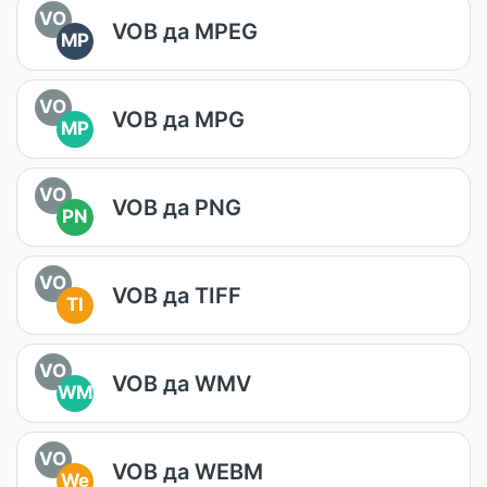
VO
VOB да MPEG
MP
VO
VOB да MPG
MP
VO
VOB да PNG
PN
VO
VOB да TIFF
TI
VO
VOB да WMV
WM
VO
VOB да WEBM
We