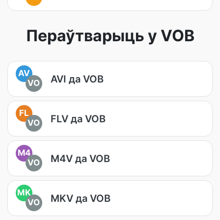
Пераўтварыць у VOB
AV
AVI да VOB
VO
FL
FLV да VOB
VO
M4
M4V да VOB
VO
MK
MKV да VOB
VO