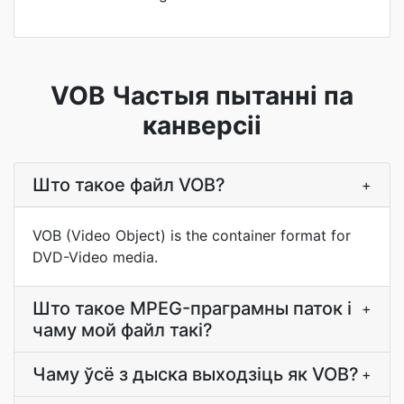
VOB Частыя пытанні па
канверсіі
Што такое файл VOB?
+
VOB (Video Object) is the container format for
DVD-Video media.
Што такое MPEG-праграмны паток і
+
чаму мой файл такі?
Чаму ўсё з дыска выходзіць як VOB?
+