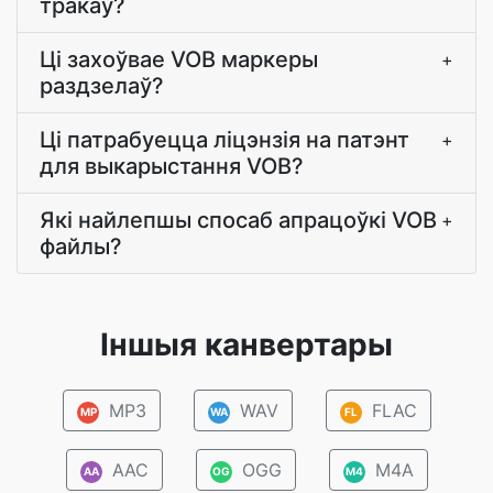
тракаў?
Ці захоўвае VOB маркеры
+
раздзелаў?
Ці патрабуецца ліцэнзія на патэнт
+
для выкарыстання VOB?
Які найлепшы спосаб апрацоўкі VOB
+
файлы?
Іншыя канвертары
MP3
WAV
FLAC
MP
WA
FL
AAC
OGG
M4A
AA
OG
M4