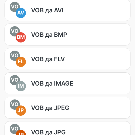
VO
VOB да AVI
AV
VO
VOB да BMP
BM
VO
VOB да FLV
FL
VO
VOB да IMAGE
IM
VO
VOB да JPEG
JP
VO
VOB да JPG
JP