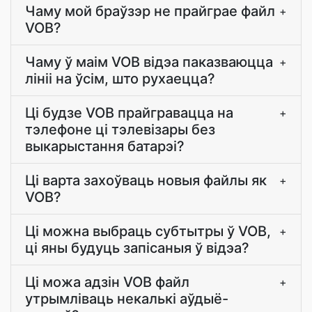
Чаму мой браўзэр не прайграе файл
+
VOB?
Чаму ў маім VOB відэа паказваюцца
+
лініі на ўсім, што рухаецца?
Ці будзе VOB прайгравацца на
+
тэлефоне ці тэлевізары без
выкарыстання батарэі?
Ці варта захоўваць новыя файлы як
+
VOB?
Ці можна выбраць субтытры ў VOB,
+
ці яны будуць запісаныя ў відэа?
Ці можа адзін VOB файл
+
утрымліваць некалькі аўдыё-