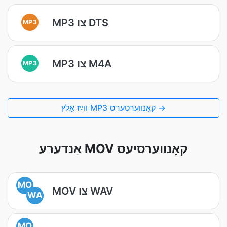
MP3 צו DTS
MP3
MP3 צו M4A
MP3
װײַז אַלץ MP3 קאָנווערטערס →
אַנדערע MOV קאָנווערסיעס
MO
MOV צו WAV
WA
MO