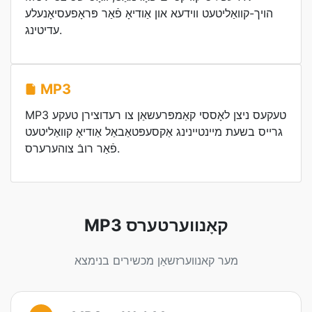
הויך-קוואַליטעט ווידעא און אַודיאָ פֿאַר פּראָפעסיאָנעלע
עדיטינג.
MP3
MP3 טעקעס ניצן לאָססי קאַמפּרעשאַן צו רעדוצירן טעקע
גרייס בשעת מיינטיינינג אַקסעפּטאַבאַל אַודיאָ קוואַליטעט
פֿאַר רובֿ צוהערערס.
MP3 קאָנווערטערס
מער קאנווערזשאַן מכשירים בנימצא