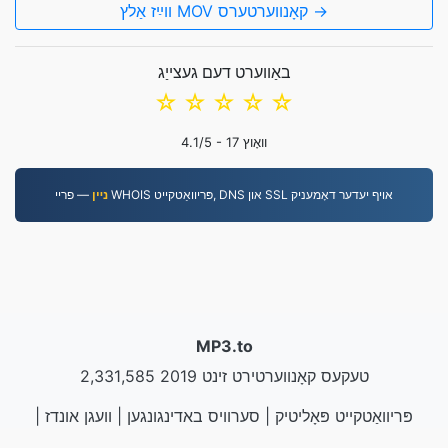
װײַז אַלץ MOV קאָנווערטערס →
באַווערט דעם געצייַג
☆
☆
☆
☆
☆
וואָוץ
17
/5 -
4.1
— פריי WHOIS פּריוואַטקייט, DNS און SSL אויף יעדער דאָמעניק
נײן
MP3.to
2,331,585 טעקעס קאָנווערטירט זינט 2019
פּריוואַטקייט פּאָליטיק
|
סערוויס באדינגונגען
|
וועגן אונדז
|
װײַז פֿאָרױסװײַז
|
אױסגעלופֿן
|
API
|
קאָנטאַקט אונדז