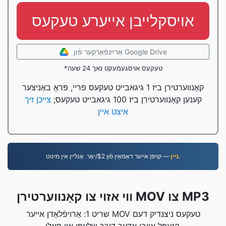
אויסקלייבן אייערע טעקעס
אַרײַנפֿאַרקער פֿון Google Drive
*טעקעס אויסגעמעקט נאך 24 שעה
קאָנווערטירן ביז 1 גיגאבייט טעקעס פריי, פּראָ באַניצער
קענען קאָנווערטירן ביז 100 גיגאבייט טעקעס;
צייכן זיך
איצט איין
— קויפן אייער דאָמאַין פֿון $2/יאָר. אָנליין אין מינוט.
נײן
ווי אזוי צו קאָנווערטירן MOV צו MP3
שריט 1: אַרויפֿלאָדן אייער MOV טעקעס ניצנדיק דעם