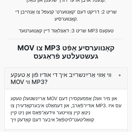
קנעפּל אויבן אדער דורך שלעפּן און פאַלן.
שריט 2: דריקט דעם 'קאָנווערט' קנעפּל צו אָנהייבן די
קאָנווערסיע.
שריט 3: דאַונלאָוד דיין קאָנווערטעד MP3 טעקעס
MOV צו MP3 קאָנווערסיע אָפֿט
געשטעלטע פֿראַגעס
ווי אַזוי אַרײַנשרײַב איך די אודיו פֿון אַ טעקע
+
MOV װי MP3?
אַרײַנשטעלן טעקע MOV און מיר װעלן אָפּמעקסירן דעם
אודיו־פֿאַרב, און דעמאָלט איבערקאָדעירן צו MP3. עס איז
ניטאָ קיין צווייטער ווידעאָ־פּאַס און ניט קיין
קװאַליטעט־לױטפֿאַל איבער דעם קאָדעק זיך