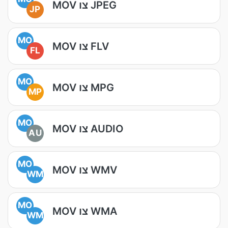
MOV צו JPEG
JP
MO
MOV צו FLV
FL
MO
MOV צו MPG
MP
MO
MOV צו AUDIO
AU
MO
MOV צו WMV
WM
MO
MOV צו WMA
WM