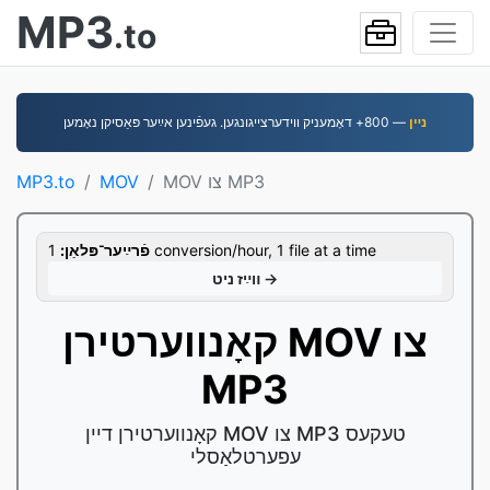
MP3
.to
נײן
— 800+ דאָמעניק װידערצײגונגען. געפֿינען אײַער פּאַסיקן נאָמען
MOV צו MP3
MOV
MP3.to
1 conversion/hour, 1 file at a time
פֿרײַער־פּלאַן:
װײַז ניט →
קאָנווערטירן MOV צו
MP3
קאָנווערטירן דיין MOV צו MP3 טעקעס
עפערטלאַסלי