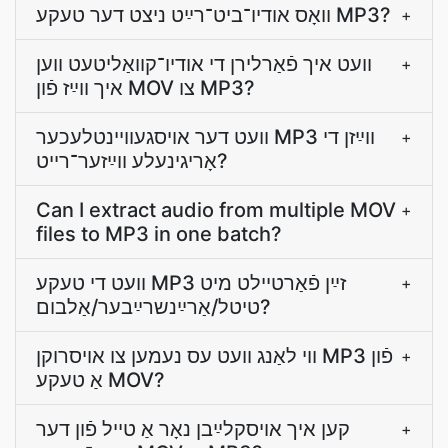
וואָס אודיו־ביט־רײַט ניצט דער טעקע MP3?
+
װעט איך פֿאַרלירן די אודיו־קװאַליטעט װען
+
איך װײַז פֿון MOV צו MP3?
װעט דער אױסגעװײנטלעכער MP3 װײַזן די
+
אָריגינעלע װײַזער־רײט?
Can I extract audio from multiple MOV
+
files to MP3 in one batch?
װעט די טעקע MP3 זײַן פֿאַרטײלט מיט
+
טיטל/אַרײַנשרײַבער/אַלבום?
ווי לאַנג װעט עס נעמען צו אױסרוקן MP3 פֿון
+
אַ טעקע MOV?
קען איך אױסקלײַבן נאָר אַ טייל פֿון דער
+