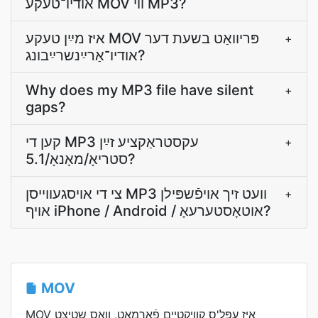
אודיו־טעקע MOV װי MP3?
איז מײַן טעקע MOV פּריוואַט בשעת דער
+
אודיו־אַרײַנשרײַבונג?
Why does my MP3 file have silent
+
gaps?
קען די MP3 עקסטראַקציע זײַן
+
סטריאָ/מאָנאָ/5.1?
צי די אױסגעװײסן MP3 װעט זיך אױפֿשפּילן
+
אױף iPhone / Android / אוטאָסטערעאָ?
MOV
MOV איז עפּל'ס קוויקטיים פֿאָרמאַט, וואָס שטיצט