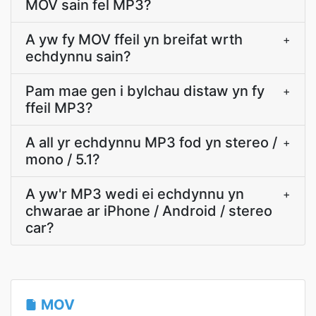
MOV sain fel MP3?
A yw fy MOV ffeil yn breifat wrth
+
echdynnu sain?
Pam mae gen i bylchau distaw yn fy
+
ffeil MP3?
A all yr echdynnu MP3 fod yn stereo /
+
mono / 5.1?
A yw'r MP3 wedi ei echdynnu yn
+
chwarae ar iPhone / Android / stereo
car?
MOV