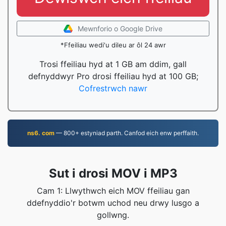
Mewnforio o Google Drive
*Ffeiliau wedi'u dileu ar ôl 24 awr
Trosi ffeiliau hyd at 1 GB am ddim, gall
defnyddwyr Pro drosi ffeiliau hyd at 100 GB;
Cofrestrwch nawr
ns6. com
— 800+ estyniad parth. Canfod eich enw perffaith.
Sut i drosi MOV i MP3
Cam 1: Llwythwch eich MOV ffeiliau gan
ddefnyddio'r botwm uchod neu drwy lusgo a
gollwng.