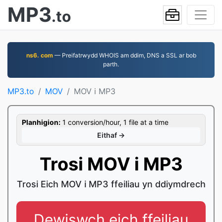
MP3
.to
ns6. com
— Preifatrwydd WHOIS am ddim, DNS a SSL ar bob
parth.
MP3.to
MOV
MOV i MP3
Planhigion:
1 conversion/hour, 1 file at a time
Eithaf →
Trosi MOV i MP3
Trosi Eich MOV i MP3 ffeiliau yn ddiymdrech
Dewiswch eich ffeiliau