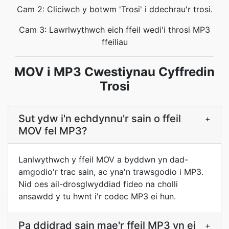
Cam 2: Cliciwch y botwm 'Trosi' i ddechrau'r trosi.
Cam 3: Lawrlwythwch eich ffeil wedi'i throsi MP3
ffeiliau
MOV i MP3 Cwestiynau Cyffredin
Trosi
Sut ydw i'n echdynnu'r sain o ffeil
+
MOV fel MP3?
Lanlwythwch y ffeil MOV a byddwn yn dad-
amgodio'r trac sain, ac yna'n trawsgodio i MP3.
Nid oes ail-drosglwyddiad fideo na cholli
ansawdd y tu hwnt i'r codec MP3 ei hun.
Pa ddidrad sain mae'r ffeil MP3 yn ei
+