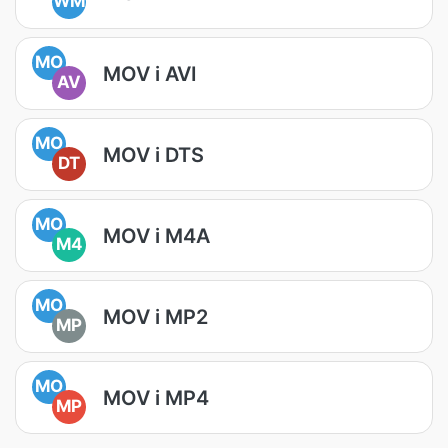
WM
MO
MOV i AVI
AV
MO
MOV i DTS
DT
MO
MOV i M4A
M4
MO
MOV i MP2
MP
MO
MOV i MP4
MP