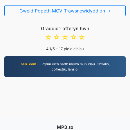
Gweld Popeth MOV Trawsnewidyddion →
Graddio'r offeryn hwn
☆
☆
☆
☆
☆
4.1
/5 -
17
pleidleisiau
ns6. com
— Prynu eich parth mewn munudau. Chwilio,
cofrestru, lansio.
MP3.to