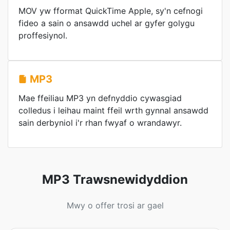
MOV yw fformat QuickTime Apple, sy'n cefnogi
fideo a sain o ansawdd uchel ar gyfer golygu
proffesiynol.
MP3
Mae ffeiliau MP3 yn defnyddio cywasgiad
colledus i leihau maint ffeil wrth gynnal ansawdd
sain derbyniol i'r rhan fwyaf o wrandawyr.
MP3 Trawsnewidyddion
Mwy o offer trosi ar gael