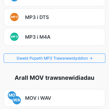
MP3 i DTS
MP3
MP3 i M4A
MP3
Gweld Popeth MP3 Trawsnewidyddion →
Arall MOV trawsnewidiadau
MO
MOV i WAV
WA