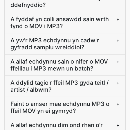
ddefnyddio?
A fyddaf yn colli ansawdd sain wrth
+
fynd o MOV i MP3?
A yw'r MP3 echdynnu yn cadw'r
+
gyfradd samplu wreiddiol?
A allaf echdynnu sain o nifer o MOV
+
ffeiliau i MP3 mewn un batch?
A ddylid tagio'r ffeil MP3 gyda teitl /
+
artist / albwm?
Faint o amser mae echdynnu MP3 o
+
ffeil MOV yn ei gymryd?
A allaf echdynnu dim ond rhan o'r
+