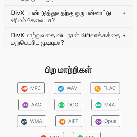
DivX பயன்படுத்துவதற்கு ஒரு பன்னாட்டு
+
உரிமம் தேவையா?
DivX மாற்றுவதை விட நான் விரிவாக்கத்தை
+
மறுபெயரிட முடியுமா?
பிற மாற்றிகள்
MP3
WAV
FLAC
MP
WA
FL
AAC
OGG
M4A
AA
OG
M4
WMA
AIFF
Opus
WM
AI
Op