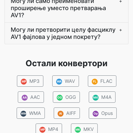
Могу ли само преименовати
+
проширење уместо претварања
AV1?
Могу ли претворити целу фасциклу
+
AV1 фајлова у једном покрету?
Остали конвертори
MP3
WAV
FLAC
MP
WA
FL
AAC
OGG
M4A
AA
OG
M4
WMA
AIFF
Opus
WM
AI
Op
MP4
MKV
MP
MK