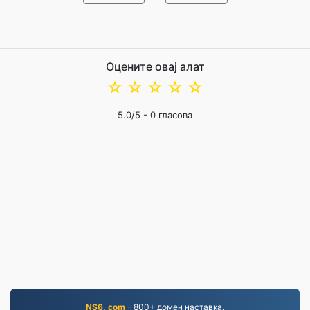
Оцените овај алат
☆
☆
☆
☆
☆
5.0
/5 -
0
гласова
NS6. com
- 800+ домен наставка.