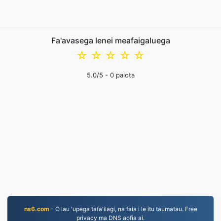
Fa'avasega lenei meafaigaluega
☆
☆
☆
☆
☆
5.0
/5 -
0
palota
ns6.com
- O lau 'upega tafaʻilagi, na faia i le itu taumatau. Free
privacy ma DNS aofia ai.