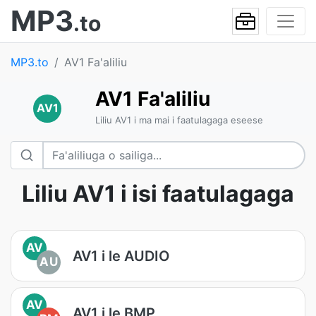
MP3
.to
MP3.to
AV1 Fa'aliliu
AV1 Fa'aliliu
AV1
Liliu AV1 i ma mai i faatulagaga eseese
Liliu AV1 i isi faatulagaga
AV
AV1 i le AUDIO
AU
AV
AV1 i le BMP