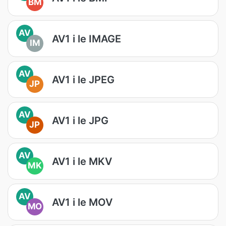
BM
AV
AV1 i le IMAGE
IM
AV
AV1 i le JPEG
JP
AV
AV1 i le JPG
JP
AV
AV1 i le MKV
MK
AV
AV1 i le MOV
MO