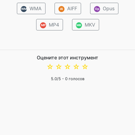
WMA
AIFF
Opus
WM
AI
Op
MP4
MKV
MP
MK
Оцените этот инструмент
☆
☆
☆
☆
☆
5.0
/5 -
0
голосов