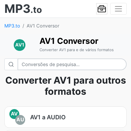
MP3
.to
MP3.to
AV1 Conversor
AV1 Conversor
AV1
Converter AV1 para e de vários formatos
Converter AV1 para outros
formatos
AV
AV1 a AUDIO
AU