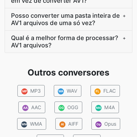
em vez de converter AV1?
Posso converter uma pasta inteira de
+
AV1 arquivos de uma só vez?
Qual é a melhor forma de processar?
+
AV1 arquivos?
Outros conversores
MP3
WAV
FLAC
MP
WA
FL
AAC
OGG
M4A
AA
OG
M4
WMA
AIFF
Opus
WM
AI
Op