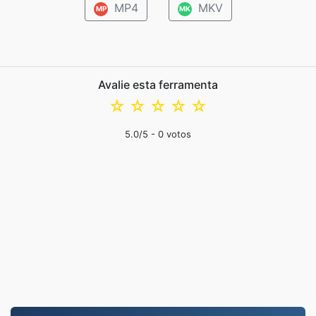
MP4
MKV
MP
MK
Avalie esta ferramenta
☆
☆
☆
☆
☆
5.0
/5 -
0
votos