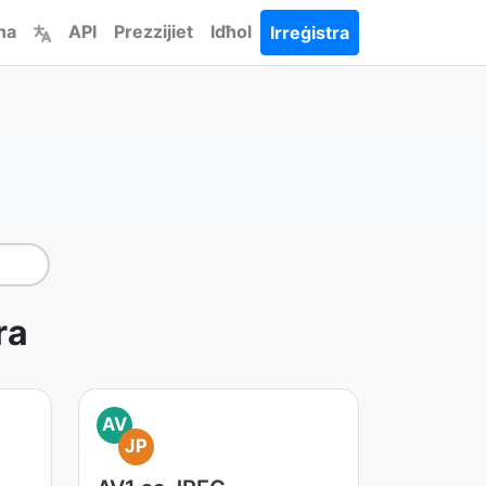
ha
API
Prezzijiet
Idħol
Irreġistra
ra
AV
JP