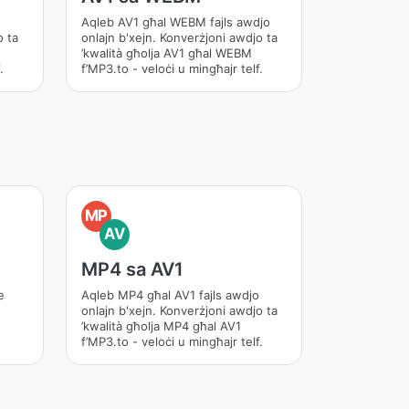
Aqleb AV1 għal WEBM fajls awdjo
o ta
onlajn b'xejn. Konverżjoni awdjo ta
’kwalità għolja AV1 għal WEBM
.
f’MP3.to - veloċi u mingħajr telf.
MP
AV
MP4 sa AV1
e
Aqleb MP4 għal AV1 fajls awdjo
onlajn b'xejn. Konverżjoni awdjo ta
’kwalità għolja MP4 għal AV1
f’MP3.to - veloċi u mingħajr telf.