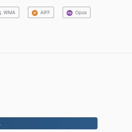
WMA
AIFF
Opus
M
AI
Op
.