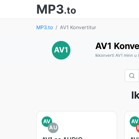
MP3
.to
MP3.to
AV1 Konvertitur
AV1 Konve
AV1
Ikkonverti AV1 minn u l
I
AV
AV
AU