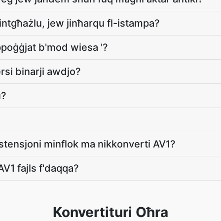
jintgħażlu, jew jinħarqu fl-istampa?
poġġjat b'mod wiesa '?
rsi binarji awdjo?
u?
stensjoni minflok ma nikkonverti AV1?
 AV1 fajls f'daqqa?
Konvertituri Oħra