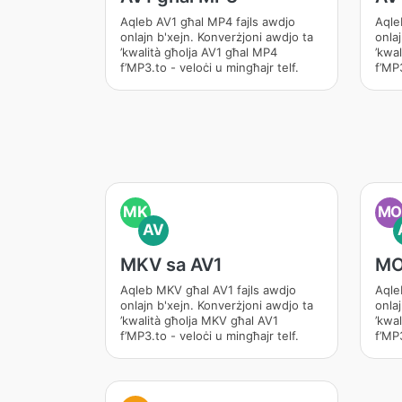
Aqleb AV1 għal MP4 fajls awdjo
Aqle
onlajn b'xejn. Konverżjoni awdjo ta
onla
’kwalità għolja AV1 għal MP4
’kwa
f’MP3.to - veloċi u mingħajr telf.
f’MP3
MK
M
AV
MKV sa AV1
MO
Aqleb MKV għal AV1 fajls awdjo
Aqle
onlajn b'xejn. Konverżjoni awdjo ta
onla
’kwalità għolja MKV għal AV1
’kwa
f’MP3.to - veloċi u mingħajr telf.
f’MP3