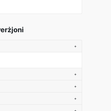
erżjoni
+
+
+
+
+