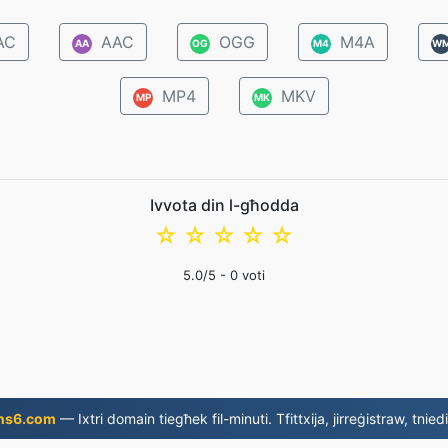
AC
AAC
OGG
M4A
AA
OG
M4
W
MP4
MKV
MP
MK
Ivvota din l-għodda
☆
☆
☆
☆
☆
5.0
/5 -
0
voti
ns6.com
— Ixtri domain tiegħek fil-minuti. Tfittxija, jirreġistraw, tniedi