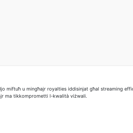
 miftuħ u mingħajr royalties iddisinjat għal streaming effiċ
jr ma tikkomprometti l-kwalità viżwali.