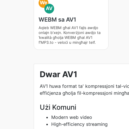
We
AV
WEBM sa AV1
Aqleb WEBM għal AV1 fajls awdjo
onlajn b'xejn. Konverżjoni awdjo ta
’kwalità għolja WEBM għal AV1
f’MP3.to - veloċi u mingħajr telf.
Dwar AV1
AV1 huwa format ta' kompressjoni tal-vidjo
effiċjenza għolja fil-kompressjoni mingħa
Użi Komuni
Modern web video
High-efficiency streaming