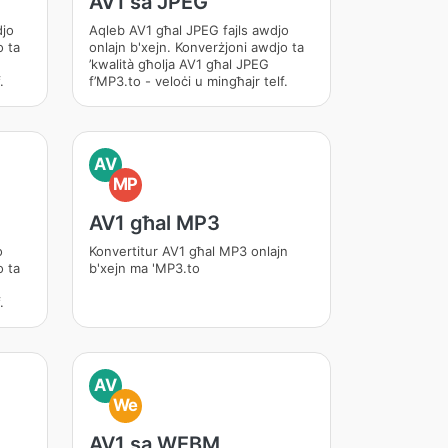
AV1 sa JPEG
djo
Aqleb AV1 għal JPEG fajls awdjo
o ta
onlajn b'xejn. Konverżjoni awdjo ta
’kwalità għolja AV1 għal JPEG
.
f’MP3.to - veloċi u mingħajr telf.
AV
MP
AV1 għal MP3
o
Konvertitur AV1 għal MP3 onlajn
o ta
b'xejn ma 'MP3.to
.
AV
We
AV1 sa WEBM