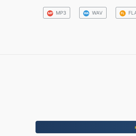
MP3
WAV
FL
MP
WA
FL