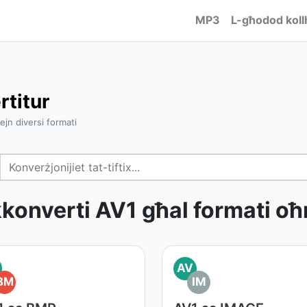
MP3
L-għodod koll
rtitur
ejn diversi formati
kkonverti AV1 għal formati oħ
AV
BM
IM