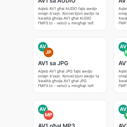
AV1 sa AUDIO
AV
Aqleb AV1 għal AUDIO fajls awdjo
Aqle
onlajn b'xejn. Konverżjoni awdjo ta
onla
’kwalità għolja AV1 għal AUDIO
’kwa
f’MP3.to - veloċi u mingħajr telf.
f’MP3
AV
AV
JP
AV1 sa JPG
AV
Aqleb AV1 għal JPG fajls awdjo
Aqle
onlajn b'xejn. Konverżjoni awdjo ta
onla
’kwalità għolja AV1 għal JPG
’kwa
f’MP3.to - veloċi u mingħajr telf.
f’MP3
AV
AV
MP
AV1 għal MP3
AV