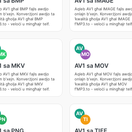
1 sa BMP
AV1 sa IMAGE
b AV1 għal BMP fajls awdjo
Aqleb AV1 għal IMAGE fajls aw
jn b'xejn. Konverżjoni awdjo ta
onlajn b'xejn. Konverżjoni awdj
lità għolja AV1 għal BMP
’kwalità għolja AV1 għal IMAGE
.to - veloċi u mingħajr telf.
f’MP3.to - veloċi u mingħajr telf
AV
MK
MO
1 sa MKV
AV1 sa MOV
b AV1 għal MKV fajls awdjo
Aqleb AV1 għal MOV fajls awdj
jn b'xejn. Konverżjoni awdjo ta
onlajn b'xejn. Konverżjoni awdj
lità għolja AV1 għal MKV
’kwalità għolja AV1 għal MOV
.to - veloċi u mingħajr telf.
f’MP3.to - veloċi u mingħajr telf
AV
PN
TI
1 sa PNG
AV1 sa TIFF