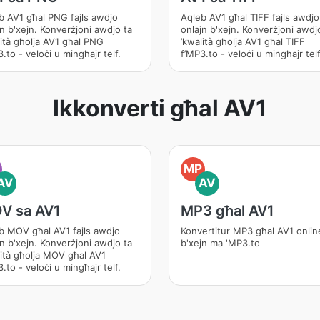
b AV1 għal PNG fajls awdjo
Aqleb AV1 għal TIFF fajls awdjo
jn b'xejn. Konverżjoni awdjo ta
onlajn b'xejn. Konverżjoni awdj
lità għolja AV1 għal PNG
’kwalità għolja AV1 għal TIFF
.to - veloċi u mingħajr telf.
f’MP3.to - veloċi u mingħajr telf
Ikkonverti għal AV1
O
MP
AV
AV
V sa AV1
MP3 għal AV1
b MOV għal AV1 fajls awdjo
Konvertitur MP3 għal AV1 onlin
jn b'xejn. Konverżjoni awdjo ta
b'xejn ma 'MP3.to
lità għolja MOV għal AV1
.to - veloċi u mingħajr telf.