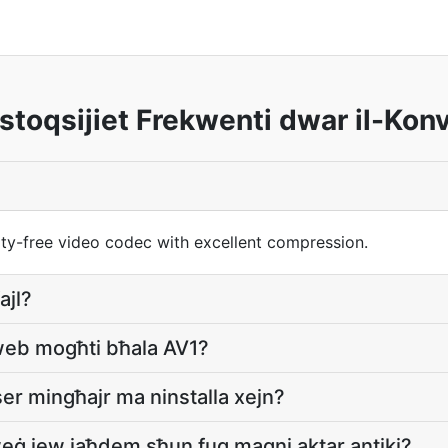
stoqsijiet Frekwenti dwar il-Konv
ty-free video codec with excellent compression.
ajl?
web mogħti bħala AV1?
ser mingħajr ma ninstalla xejn?
weġ jew jaħdem sħun fuq magni aktar antiki?