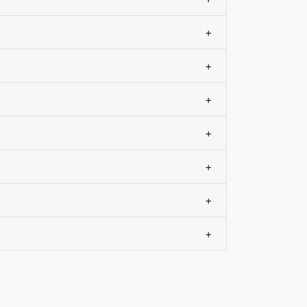
+
+
+
+
+
+
+