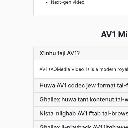
Next-gen video
AV1 Mi
X'inhu fajl AV1?
AV1 (AOMedia Video 1) is a modern royal
Huwa AV1 codec jew format tal-f
Għaliex huwa tant kontenut tal-
Nista' nilgħab AV1 f'tab tal-brow
Għaliex il-playback AV1 jitgħaw