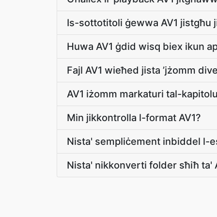
Is-sottotitoli ġewwa AV1 jistgħu 
Huwa AV1 ġdid wisq biex ikun ap
Fajl AV1 wieħed jista ’jżomm dive
AV1 iżomm markaturi tal-kapitol
Min jikkontrolla l-format AV1?
Nista' sempliċement inbiddel l-e
Nista' nikkonverti folder sħiħ ta'