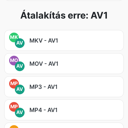
Átalakítás erre: AV1
MK
MKV - AV1
AV
MO
MOV - AV1
AV
MP
MP3 - AV1
AV
MP
MP4 - AV1
AV