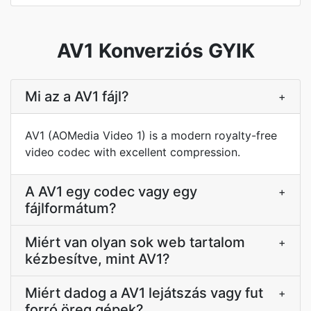
AV1 Konverziós GYIK
Mi az a AV1 fájl?
+
AV1 (AOMedia Video 1) is a modern royalty-free
video codec with excellent compression.
A AV1 egy codec vagy egy
+
fájlformátum?
Miért van olyan sok web tartalom
+
kézbesítve, mint AV1?
Miért dadog a AV1 lejátszás vagy fut
+
forró öreg gépek?