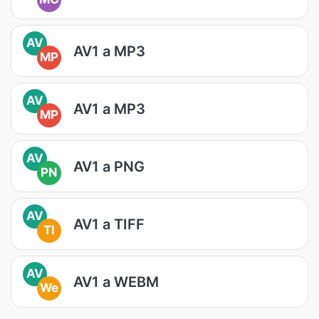
AV
AV1 a MP3
MP
AV
AV1 a MP3
MP
AV
AV1 a PNG
PN
AV
AV1 a TIFF
TI
AV
AV1 a WEBM
We