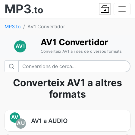
MP3
.to
MP3.to
AV1 Convertidor
AV1 Convertidor
AV1
Converteix AV1 a i des de diversos formats
Converteix AV1 a altres
formats
AV
AV1 a AUDIO
AU