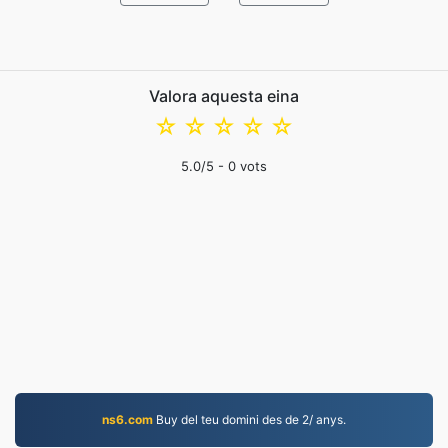
Valora aquesta eina
☆
☆
☆
☆
☆
5.0
/5 -
0
vots
ns6.com
Buy del teu domini des de 2/ anys.