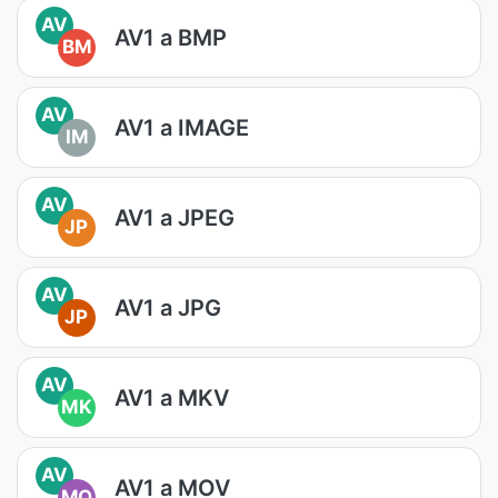
AV
AV1 a BMP
BM
AV
AV1 a IMAGE
IM
AV
AV1 a JPEG
JP
AV
AV1 a JPG
JP
AV
AV1 a MKV
MK
AV
AV1 a MOV
MO