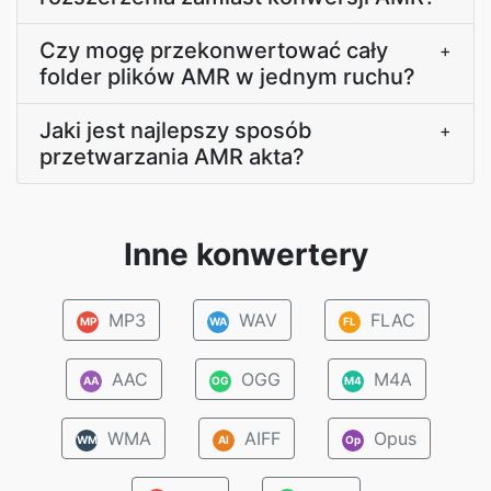
Czy mogę przekonwertować cały
+
folder plików AMR w jednym ruchu?
Jaki jest najlepszy sposób
+
przetwarzania AMR akta?
Inne konwertery
MP3
WAV
FLAC
MP
WA
FL
AAC
OGG
M4A
AA
OG
M4
WMA
AIFF
Opus
WM
AI
Op