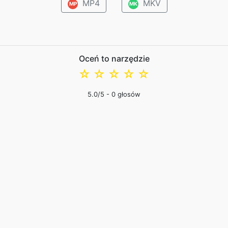
MP4
MKV
MP
MK
Oceń to narzędzie
☆
☆
☆
☆
☆
5.0
/5 -
0
głosów