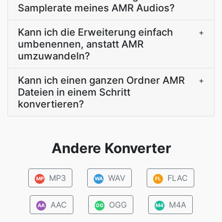
Samplerate meines AMR Audios?
Kann ich die Erweiterung einfach
+
umbenennen, anstatt AMR
umzuwandeln?
Kann ich einen ganzen Ordner AMR
+
Dateien in einem Schritt
konvertieren?
Andere Konverter
MP3
WAV
FLAC
MP
WA
FL
AAC
OGG
M4A
AA
OG
M4