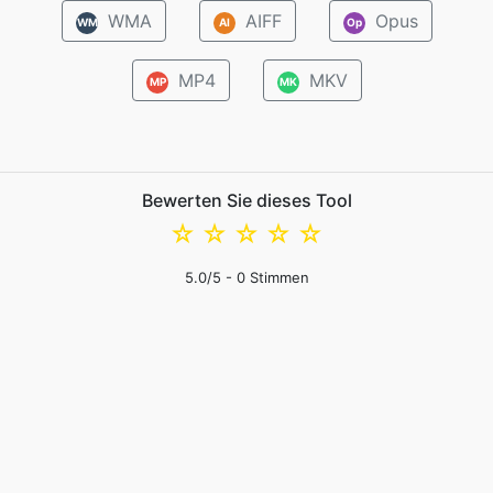
WMA
AIFF
Opus
WM
AI
Op
MP4
MKV
MP
MK
Bewerten Sie dieses Tool
☆
☆
☆
☆
☆
5.0
/5 -
0
Stimmen