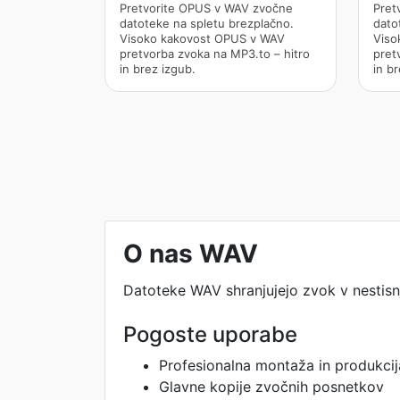
Pretvorite OPUS v WAV zvočne
Pret
datoteke na spletu brezplačno.
dato
Visoko kakovost OPUS v WAV
Viso
pretvorba zvoka na MP3.to – hitro
pret
in brez izgub.
in br
O nas WAV
Datoteke WAV shranjujejo zvok v nestisnj
Pogoste uporabe
Profesionalna montaža in produkci
Glavne kopije zvočnih posnetkov