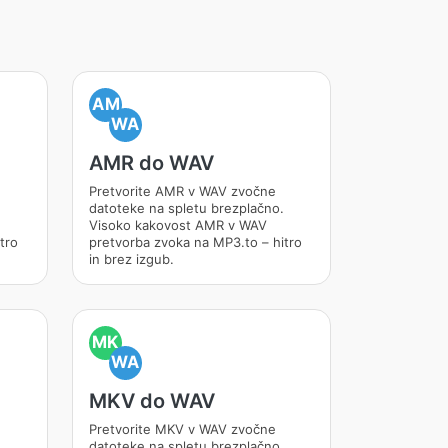
AM
WA
AMR do WAV
Pretvorite AMR v WAV zvočne
datoteke na spletu brezplačno.
Visoko kakovost AMR v WAV
tro
pretvorba zvoka na MP3.to – hitro
in brez izgub.
MK
WA
MKV do WAV
Pretvorite MKV v WAV zvočne
datoteke na spletu brezplačno.