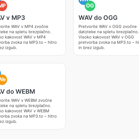
MP
OG
V v MP3
WAV do OGG
vorite WAV v MP4 zvočne
Pretvorite WAV v OGG zvočne
teke na spletu brezplačno.
datoteke na spletu brezplačno.
ko kakovost WAV v MP4
Visoko kakovost WAV v OGG
vorba zvoka na MP3.to – hitro
pretvorba zvoka na MP3.to – hi
ez izgub.
in brez izgub.
A
We
V do WEBM
vorite WAV v WEBM zvočne
teke na spletu brezplačno.
ko kakovost WAV v WEBM
vorba zvoka na MP3.to – hitro
ez izgub.