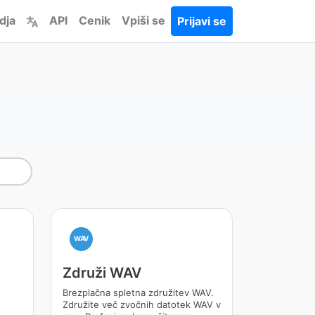
dja
API
Cenik
Vpiši se
Prijavi se
WAV
Združi WAV
Brezplačna spletna združitev WAV.
Združite več zvočnih datotek WAV v