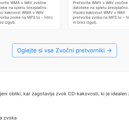
vorite WMA v WAV zvočne
Pretvorite WMV v WAV zvočne
teke na spletu brezplačno.
datoteke na spletu brezplačno.
ko kakovost WMA v WAV
Visoko kakovost WMV v WAV
vorba zvoka na MP3.to – hitro
pretvorba zvoka na MP3.to – hi
ez izgub.
in brez izgub.
Oglejte si vse Zvočni pretvorniki →
eni obliki, kar zagotavlja zvok CD-kakovosti, ki je idealen
ja zvoka