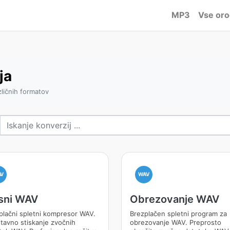
MP3
Vse oro
ja
zličnih formatov
AV
WAV
isni WAV
Obrezovanje WAV
plačni spletni kompresor WAV.
Brezplačen spletni program za
tavno stiskanje zvočnih
obrezovanje WAV. Preprosto