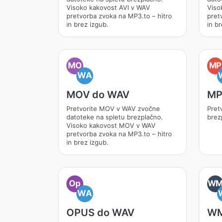
Visoko kakovost AVI v WAV
Viso
pretvorba zvoka na MP3.to – hitro
pret
in brez izgub.
in br
MO
MP
WA
MOV do WAV
MP
Pretvorite MOV v WAV zvočne
Pret
datoteke na spletu brezplačno.
brez
Visoko kakovost MOV v WAV
pretvorba zvoka na MP3.to – hitro
in brez izgub.
Op
W
WA
OPUS do WAV
WM