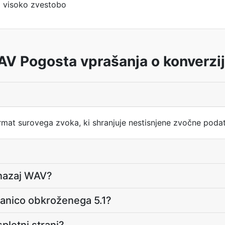
jo visoko zvestobo
V Pogosta vprašanja o konverzi
mat surovega zvoka, ki shranjuje nestisnjene zvočne poda
 nazaj WAV?
šanico obkroženega 5.1?