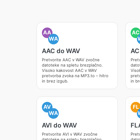
AA
AC
WA
AAC do WAV
AC
Pretvorite AAC v WAV zvočne
Pret
datoteke na spletu brezplačno.
dato
Visoko kakovost AAC v WAV
Viso
pretvorba zvoka na MP3.to – hitro
pret
in brez izgub.
in br
AV
FL
WA
AVI do WAV
FL
Pretvorite AVI v WAV zvočne
Pret
datoteke na spletu brezplačno.
dato