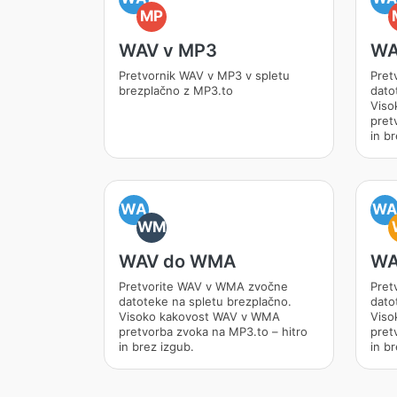
MP
WAV v MP3
WA
Pretvornik WAV v MP3 v spletu
Pret
brezplačno z MP3.to
dato
Viso
pret
in br
WA
W
WM
WAV do WMA
WA
Pretvorite WAV v WMA zvočne
Pret
datoteke na spletu brezplačno.
dato
Visoko kakovost WAV v WMA
Viso
pretvorba zvoka na MP3.to – hitro
pret
in brez izgub.
in br