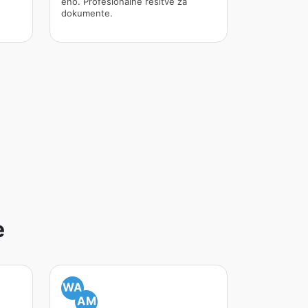
.
eno. Profesionalne rešitve za
dokumente.
e
WA
AM