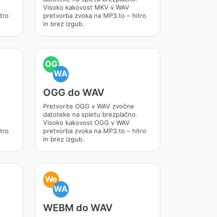
Visoko kakovost MKV v WAV
tro
pretvorba zvoka na MP3.to – hitro
in brez izgub.
OG
WA
OGG do WAV
Pretvorite OGG v WAV zvočne
datoteke na spletu brezplačno.
Visoko kakovost OGG v WAV
tro
pretvorba zvoka na MP3.to – hitro
in brez izgub.
We
WA
WEBM do WAV