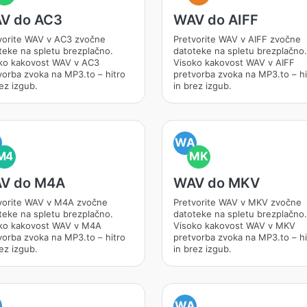
V do AC3
WAV do AIFF
vorite WAV v AC3 zvočne
Pretvorite WAV v AIFF zvočne
teke na spletu brezplačno.
datoteke na spletu brezplačno.
ko kakovost WAV v AC3
Visoko kakovost WAV v AIFF
vorba zvoka na MP3.to – hitro
pretvorba zvoka na MP3.to – hi
ez izgub.
in brez izgub.
A
WA
M4
MK
V do M4A
WAV do MKV
vorite WAV v M4A zvočne
Pretvorite WAV v MKV zvočne
teke na spletu brezplačno.
datoteke na spletu brezplačno.
ko kakovost WAV v M4A
Visoko kakovost WAV v MKV
vorba zvoka na MP3.to – hitro
pretvorba zvoka na MP3.to – hi
ez izgub.
in brez izgub.
A
WA