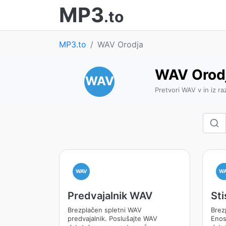
MP3
.to
MP3.to
WAV Orodja
WAV Orod
WAV
Pretvori WAV v in iz ra
WAV
W
Predvajalnik WAV
St
Brezplačen spletni WAV
Brez
predvajalnik. Poslušajte WAV
Enos