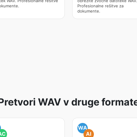
tek WAV. Profesionalne rešitve
obrežite zvočne datoteke WAV
okumente.
Profesionalne rešitve za
dokumente.
Pretvori WAV v druge format
A
WA
AC
AI