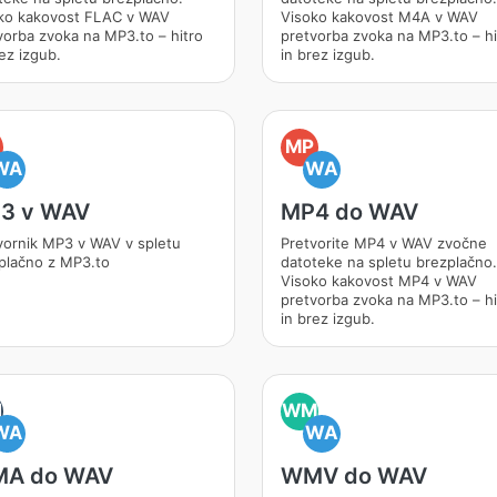
ko kakovost FLAC v WAV
Visoko kakovost M4A v WAV
vorba zvoka na MP3.to – hitro
pretvorba zvoka na MP3.to – hi
ez izgub.
in brez izgub.
MP
WA
WA
3 v WAV
MP4 do WAV
vornik MP3 v WAV v spletu
Pretvorite MP4 v WAV zvočne
plačno z MP3.to
datoteke na spletu brezplačno.
Visoko kakovost MP4 v WAV
pretvorba zvoka na MP3.to – hi
in brez izgub.
M
WM
WA
WA
A do WAV
WMV do WAV