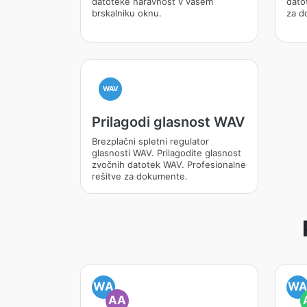
datoteke naravnost v vašem
dato
brskalniku oknu.
za d
WAV
Prilagodi glasnost WAV
Brezplačni spletni regulator
glasnosti WAV. Prilagodite glasnost
zvočnih datotek WAV. Profesionalne
rešitve za dokumente.
WA
W
AA