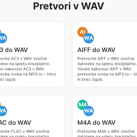
Pretvori v WAV
AI
WA
WA
3 do WAV
AIFF do WAV
vorite AC3 v WAV zvočne
Pretvorite AIFF v WAV zvočne
teke na spletu brezplačno.
datoteke na spletu brezplačno.
ko kakovost AC3 v WAV
Visoko kakovost AIFF v WAV
vorba zvoka na MP3.to – hitro
pretvorba zvoka na MP3.to – hi
ez izgub.
in brez izgub.
M4
WA
WA
AC do WAV
M4A do WAV
vorite FLAC v WAV zvočne
Pretvorite M4A v WAV zvočne
teke na spletu brezplačno.
datoteke na spletu brezplačno.