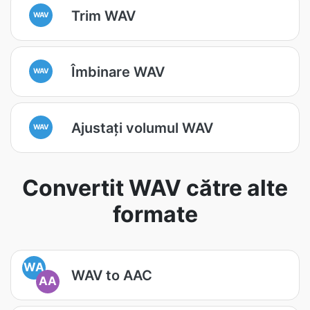
Trim WAV
WAV
Îmbinare WAV
WAV
Ajustați volumul WAV
WAV
Convertit WAV către alte
formate
WA
WAV to AAC
AA