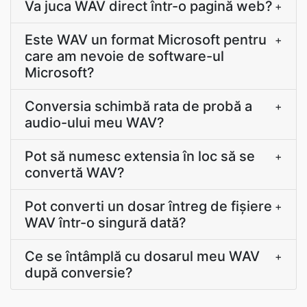
Va juca WAV direct într-o pagină web?
+
Este WAV un format Microsoft pentru
+
care am nevoie de software-ul
Microsoft?
Conversia schimbă rata de probă a
+
audio-ului meu WAV?
Pot să numesc extensia în loc să se
+
convertă WAV?
Pot converti un dosar întreg de fișiere
+
WAV într-o singură dată?
Ce se întâmplă cu dosarul meu WAV
+
după conversie?