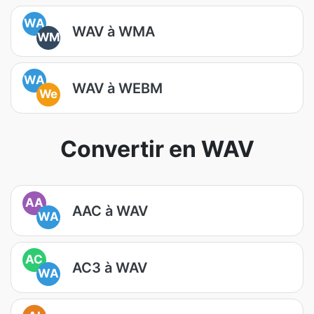
WA
WAV à WMA
WM
WA
WAV à WEBM
We
Convertir en WAV
AA
AAC à WAV
WA
AC
AC3 à WAV
WA