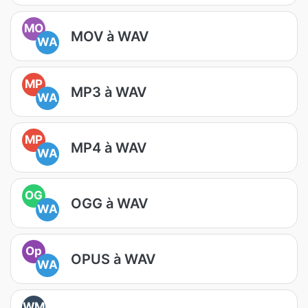
MO
MOV à WAV
WA
MP
MP3 à WAV
WA
MP
MP4 à WAV
WA
OG
OGG à WAV
WA
Op
OPUS à WAV
WA
WM