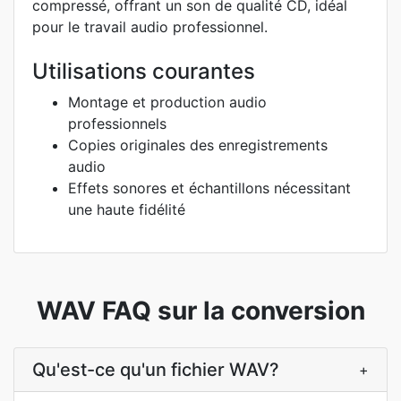
compressé, offrant un son de qualité CD, idéal
pour le travail audio professionnel.
Utilisations courantes
Montage et production audio
professionnels
Copies originales des enregistrements
audio
Effets sonores et échantillons nécessitant
une haute fidélité
WAV FAQ sur la conversion
Qu'est-ce qu'un fichier WAV?
+