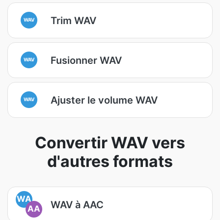
Trim WAV
WAV
Fusionner WAV
WAV
Ajuster le volume WAV
WAV
Convertir WAV vers
d'autres formats
WA
WAV à AAC
AA