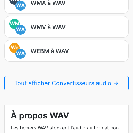
WMA à WAV
WA
WM
WMV à WAV
WA
We
WEBM à WAV
WA
Tout afficher Convertisseurs audio →
À propos WAV
Les fichiers WAV stockent l'audio au format non