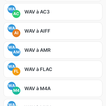
WA
WAV à AC3
AC
WA
WAV à AIFF
AI
WA
WAV à AMR
AM
WA
WAV à FLAC
FL
WA
WAV à M4A
M4
WA