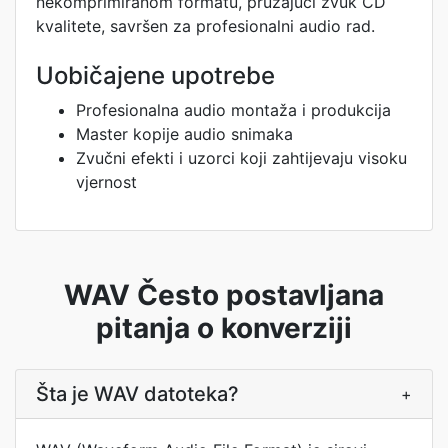
nekomprimiranom formatu, pružajući zvuk CD
kvalitete, savršen za profesionalni audio rad.
Uobičajene upotrebe
Profesionalna audio montaža i produkcija
Master kopije audio snimaka
Zvučni efekti i uzorci koji zahtijevaju visoku
vjernost
WAV Često postavljana
pitanja o konverziji
Šta je WAV datoteka?
+