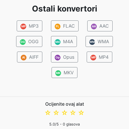
Ostali konvertori
MP3
FLAC
AAC
MP
FL
AA
OGG
M4A
WMA
OG
M4
WM
AIFF
Opus
MP4
AI
Op
MP
MKV
MK
Ocijenite ovaj alat
☆
☆
☆
☆
☆
5.0
/5 -
0
glasova