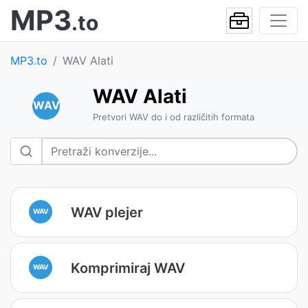
MP3
.to
MP3.to
WAV Alati
WAV Alati
WAV
Pretvori WAV do i od različitih formata
WAV plejer
WAV
Komprimiraj WAV
WAV