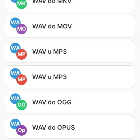
WAV do MKV
MK
WA
WAV do MOV
MO
WA
WAV u MP3
MP
WA
WAV u MP3
MP
WA
WAV do OGG
OG
WA
WAV do OPUS
Op