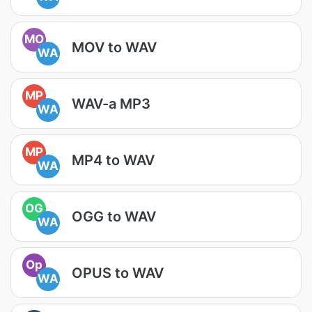
MO
MOV to WAV
WA
MP
WAV-a MP3
WA
MP
MP4 to WAV
WA
OG
OGG to WAV
WA
Op
OPUS to WAV
WA