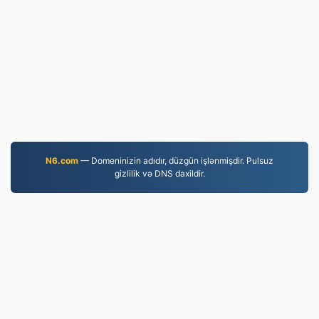
N6.com
— Domeninizin adıdır, düzgün işlənmişdir. Pulsuz
gizlilik və DNS daxildir.
MP3.to
2,331,189 2019-cu ildən bəri çevrilmiş fayllar
Məxfilik Siyasəti
|
Xidmət Şərtləri
|
Haqqımızda
|
Bizimlə Əlaqə
|
API
|
Nümunə
|
Proqram