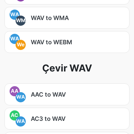
WA
WAV to WMA
WM
WA
WAV to WEBM
We
Çevir WAV
AA
AAC to WAV
WA
AC
AC3 to WAV
WA