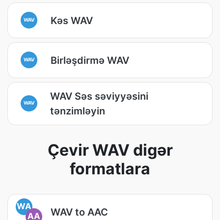
Kəs WAV
WAV
Birləşdirmə WAV
WAV
WAV Səs səviyyəsini
WAV
tənzimləyin
Çevir WAV digər
formatlara
WA
WAV to AAC
AA