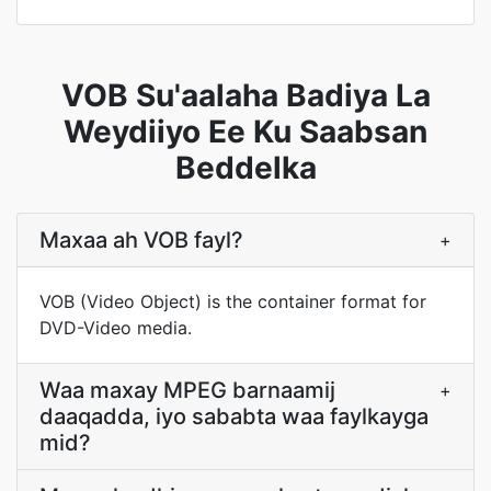
VOB Su'aalaha Badiya La
Weydiiyo Ee Ku Saabsan
Beddelka
Maxaa ah VOB fayl?
+
VOB (Video Object) is the container format for
DVD-Video media.
Waa maxay MPEG barnaamij
+
daaqadda, iyo sababta waa faylkayga
mid?