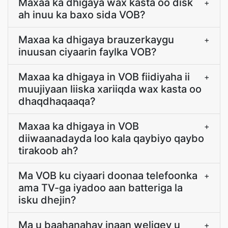
Maxaa ka dhigaya wax kasta oo disk
+
ah inuu ka baxo sida VOB?
Maxaa ka dhigaya brauzerkaygu
+
inuusan ciyaarin faylka VOB?
Maxaa ka dhigaya in VOB fiidiyaha ii
+
muujiyaan liiska xariiqda wax kasta oo
dhaqdhaqaaqa?
Maxaa ka dhigaya in VOB
+
diiwaanadayda loo kala qaybiyo qaybo
tirakoob ah?
Ma VOB ku ciyaari doonaa telefoonka
+
ama TV-ga iyadoo aan batteriga la
isku dhejin?
Ma u baahanahay inaan weligey u
+