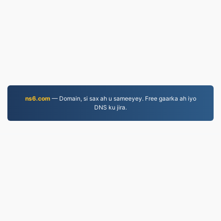
ns6.com
— Domain, si sax ah u sameeyey. Free gaarka ah iyo
DNS ku jira.
MP3.to
2,331,568 Faylasha la beddelay tan iyo 2019
Siyaasadda Arrimaha Khaaska ah
|
Shuruudaha
Adeegga
|
Nagu saabsan
|
Nala soo xiriir
|
API
|
Samaynta
|
Ku rakibidda barnaamij