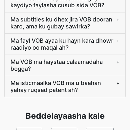
kaydiyo faylasha cusub sida VOB?
Ma subtitles ku dhex jira VOB dooran
+
karo, ama ku gubay sawirka?
Ma fayl VOB ayaa ku hayn kara dhowr
+
raadiyo oo maqal ah?
Ma VOB ma haystaa calaamadaha
+
bogga?
Ma isticmaalka VOB ma u baahan
+
yahay ruqsad patent ah?
Beddelayaasha kale