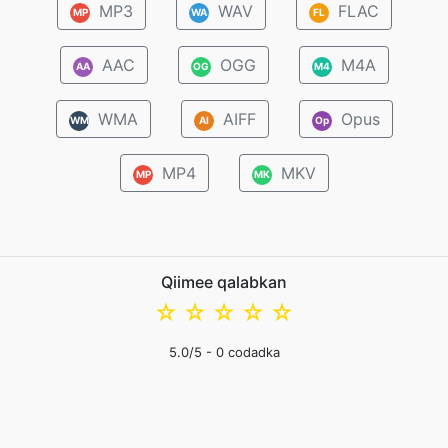
MP3
WAV
FLAC
MP
WA
FL
AAC
OGG
M4A
AA
OG
M4
WMA
AIFF
Opus
WM
AI
Op
MP4
MKV
MP
MK
Qiimee qalabkan
☆
☆
☆
☆
☆
5.0
/5 -
0
codadka