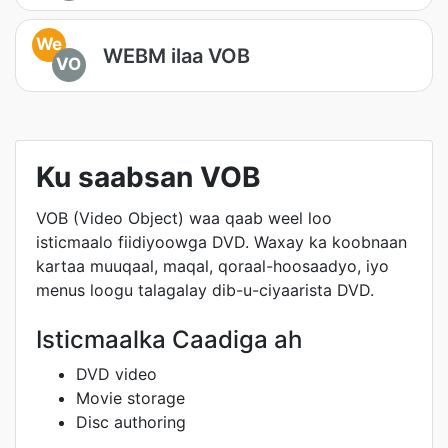
We
WEBM ilaa VOB
VO
Ku saabsan VOB
VOB (Video Object) waa qaab weel loo
isticmaalo fiidiyoowga DVD. Waxay ka koobnaan
kartaa muuqaal, maqal, qoraal-hoosaadyo, iyo
menus loogu talagalay dib-u-ciyaarista DVD.
Isticmaalka Caadiga ah
DVD video
Movie storage
Disc authoring