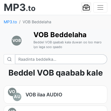
MP3
.to
MP3.to
VOB Beddelaha
VOB Beddelaha
VOB
Beddel VOB qaabab kala duwan oo loo maro
iyo laga soo qaado
Beddel VOB qaabab kale
VO
VOB ilaa AUDIO
AU