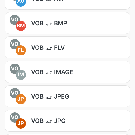
AV
VO
VOB ته BMP
BM
VO
VOB ته FLV
FL
VO
VOB ته IMAGE
IM
VO
VOB ته JPEG
JP
VO
VOB ته JPG
JP