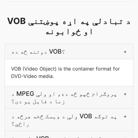
VOB د تبادلې په اړه پوښتنې
او ځوابونه
دوتنه څه ده VOB؟
+
VOB (Video Object) is the container format for
DVD-Video media.
د MPEG پروګرام څپو څه ده، او ولې
+
زما د فایل يو دی؟
ولې د ډيسک څخه هرڅه د VOB په توګه
+
راځي؟