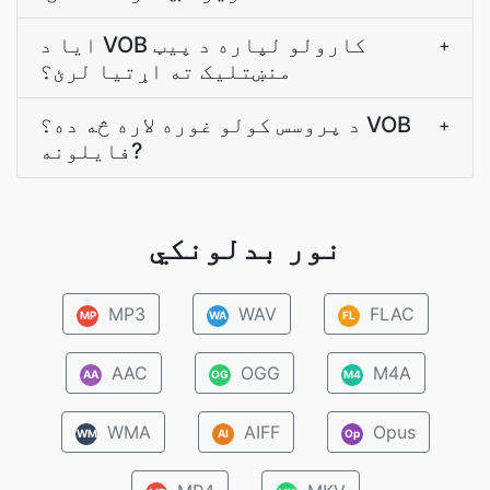
ایا د VOB کارولو لپاره د پیټ
+
منښتلیک ته اړتیا لرئ؟
د پروسس کولو غوره لاره څه ده؟ VOB
+
فایلونه?
نور بدلونکي
MP3
WAV
FLAC
MP
WA
FL
AAC
OGG
M4A
AA
OG
M4
WMA
AIFF
Opus
WM
AI
Op