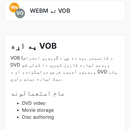
We
WEBM ته VOB
VO
په اړه VOB
VOB (ویډیو اعتراض) د کانټینر بڼه ده چې د
DVD ویډیو لپاره کارول کیږي. دا کولی شي
ویډیو، آډیو، فرعي سرلیکونه، او د DVD پلے
بیک لپاره مینو ولري.
عام استعمالونه
DVD video
Movie storage
Disc authoring