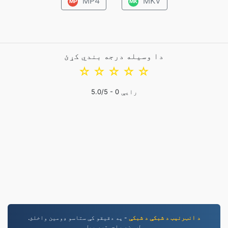
MP4
MKV
MP
MK
دا وسیله درجه بندي کړئ
☆
☆
☆
☆
☆
رایې
0
/5 -
5.0
د انټرنېټ د شبکې د شبکې
- په دقیقو کې ستاسو ډومین واخلئ.
لټون، راجستر، پیل.