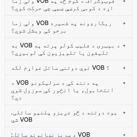
ولې زما VOB فوټوګراف د کوم څه په
+
اړه د کومې کرښې ښیې چې حرکت کوي؟
ولې زما VOB ریکارډونه په شمیره
+
برخو کې ویشل شوي؟
به VOB د بیټرۍ د فلیټ کولو پرته په
+
تلیفون یا تلویزیون کې لوبیږي؟
نوې دوتنې ساتل غواړم لکه VOB ؟
+
د VOB په دننه کې د سرليکونو
+
انتخابول، يا انځور کې سوزول شوي
دي؟
.يوه دوتنه د څو غږيزو پلنيو ساتلی
+
شي VOB
:د سريز نښانونه ساتل VOB
+