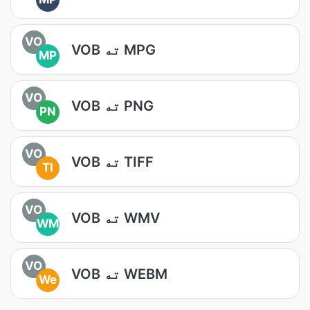
VO
VOB ته MPG
MP
VO
VOB ته PNG
PN
VO
VOB ته TIFF
TI
VO
VOB ته WMV
WM
VO
VOB ته WEBM
We