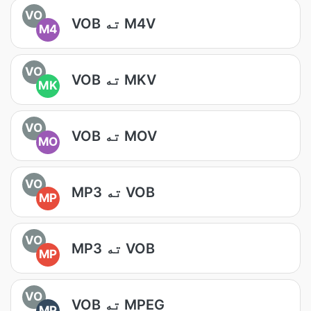
VO
VOB ته M4V
M4
VO
VOB ته MKV
MK
VO
VOB ته MOV
MO
VO
MP3 ته VOB
MP
VO
MP3 ته VOB
MP
VO
VOB ته MPEG
MP