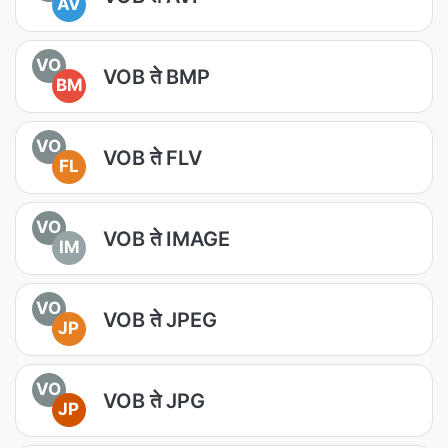
AV
VO
VOB ते BMP
BM
VO
VOB ते FLV
FL
VO
VOB ते IMAGE
IM
VO
VOB ते JPEG
JP
VO
VOB ते JPG
JP