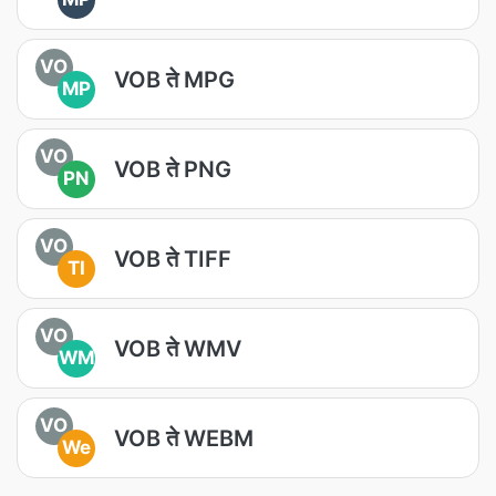
VO
VOB ते MPG
MP
VO
VOB ते PNG
PN
VO
VOB ते TIFF
TI
VO
VOB ते WMV
WM
VO
VOB ते WEBM
We