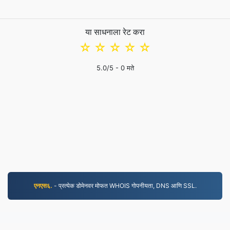
या साधनाला रेट करा
☆
☆
☆
☆
☆
5.0
/5 -
0
मते
एनएस६.
- प्रत्येक डोमेनवर मोफत WHOIS गोपनीयता, DNS आणि SSL.
MP3.to