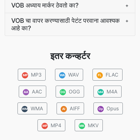
VOB अध्याय मार्कर ठेवतो का?
+
VOB चा वापर करण्यासाठी पेटंट परवाना आवश्यक
+
आहे का?
इतर कन्व्हर्टर
MP3
WAV
FLAC
MP
WA
FL
AAC
OGG
M4A
AA
OG
M4
WMA
AIFF
Opus
WM
AI
Op
MP4
MKV
MP
MK