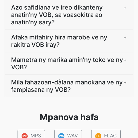
Azo safidiana ve ireo dikanteny
+
anatin'ny VOB, sa voasokitra ao
anatin'ny sary?
Afaka mitahiry hira marobe ve ny
+
rakitra VOB iray?
Mametra ny marika amin'ny toko ve ny
+
VOB?
Mila fahazoan-dàlana manokana ve ny
+
fampiasana ny VOB?
Mpanova hafa
MP3
WAV
FLAC
MP
WA
FL