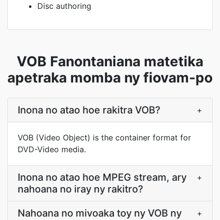
Disc authoring
VOB Fanontaniana matetika
apetraka momba ny fiovam-po
Inona no atao hoe rakitra VOB?
+
VOB (Video Object) is the container format for
DVD-Video media.
Inona no atao hoe MPEG stream, ary
+
nahoana no iray ny rakitro?
Nahoana no mivoaka toy ny VOB ny
+