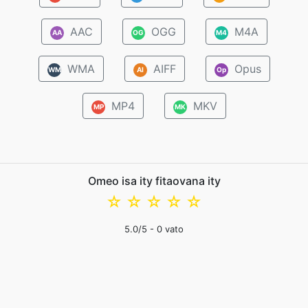
AAC
OGG
M4A
AA
OG
M4
WMA
AIFF
Opus
WM
AI
Op
MP4
MKV
MP
MK
Omeo isa ity fitaovana ity
☆
☆
☆
☆
☆
5.0
/5 -
0
vato