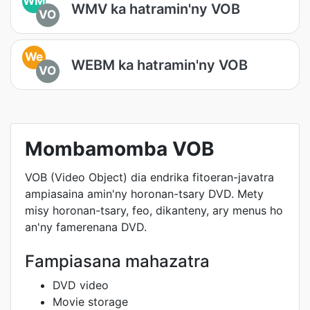
WM
WMV ka hatramin'ny VOB
VO
We
WEBM ka hatramin'ny VOB
VO
Mombamomba VOB
VOB (Video Object) dia endrika fitoeran-javatra
ampiasaina amin'ny horonan-tsary DVD. Mety
misy horonan-tsary, feo, dikanteny, ary menus ho
an'ny famerenana DVD.
Fampiasana mahazatra
DVD video
Movie storage