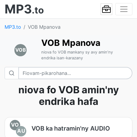
MP3
.to
MP3.to
VOB Mpanova
VOB Mpanova
VOB
niova fo VOB mankany sy avy amin'ny
endrika isan-karazany
niova fo VOB amin'ny
endrika hafa
VO
VOB ka hatramin'ny AUDIO
AU