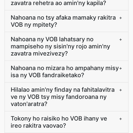
zavatra rehetra ao amin'ny kapila?
Nahoana no tsy afaka mamaky rakitra
+
VOB ny mpitety?
Nahoana ny VOB lahatsary no
+
mampiseho ny sisin'ny rojo amin'ny
zavatra mivezivezy?
Nahoana no mizara ho ampahany misy
+
isa ny VOB fandraiketako?
Hilalao amin'ny finday na fahitalavitra
+
ve ny VOB tsy misy fandoroana ny
vaton'aratra?
Tokony ho raisiko ho VOB ihany ve
+
ireo rakitra vaovao?