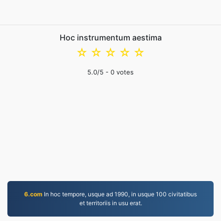
Hoc instrumentum aestima
☆
☆
☆
☆
☆
5.0
/5 -
0
votes
6.com
In hoc tempore, usque ad 1990, in usque 100 civitatibus
et territoriis in usu erat.