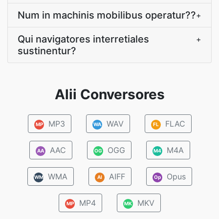
Num in machinis mobilibus operatur??
+
Qui navigatores interretiales
+
sustinentur?
Alii Conversores
MP3
WAV
FLAC
MP
WA
FL
AAC
OGG
M4A
AA
OG
M4
WMA
AIFF
Opus
WM
AI
Op
MP4
MKV
MP
MK