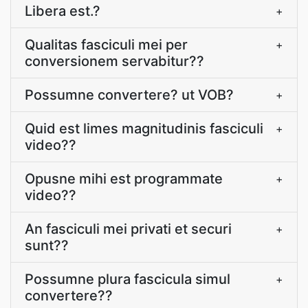
Libera est.?
+
Qualitas fasciculi mei per
+
conversionem servabitur??
Possumne convertere? ut VOB?
+
Quid est limes magnitudinis fasciculi
+
video??
Opusne mihi est programmate
+
video??
An fasciculi mei privati et securi
+
sunt??
Possumne plura fascicula simul
+
convertere??