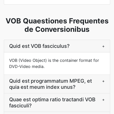
VOB Quaestiones Frequentes
de Conversionibus
Quid est VOB fasciculus?
+
VOB (Video Object) is the container format for
DVD-Video media.
Quid est programmatum MPEG, et
+
quia est meum index unus?
Quae est optima ratio tractandi VOB
+
fasciculi?